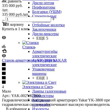
Сравнить
Дрели оптом
335 000
руб.
Перфораторы
/шт.
Болгарки (УШМ)
335 000
руб.
/шт.
Строительные
вибраторы
В корзину
Отбойные молотки
Купить в 1 клик
Заклепочники
Дрели-миксеры
+ ЕЩЕ 5
Станки
Арматурогибы
электрические
Станок-арматурорез YK-3800 YAKAR
Арматурорезы
электрические
Упаковочные
машины
+ ЕЩЕ 1
4
Электрика и Свет
Мало
Лампы галогеновые
Арт.: YAK-002YK3800
Прожекторы
Гидравлический электрический арматурорез Yakar YK-3800 пре
Кабельная
гидравлическая система обеспечивают высокую производительн
продукция
В избранное
Изоленты