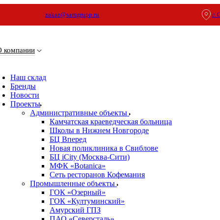
zakaz@samgrupp.ru
г.
О компании
Наш склад
Бренды
Новости
Проекты
Административные объекты
Камчатская краеведческая больница
Школы в Нижнем Новгороде
БЦ Вперед
Новая поликлиника в Свиблове
БЦ iCity (Москва-Сити)
МФК «Botanica»
Сеть ресторанов Кофемания
Промышленные объекты
ГОК «Озерный»
ГОК «Култуминский»
Амурский ГПЗ
ПАО «Северсталь»