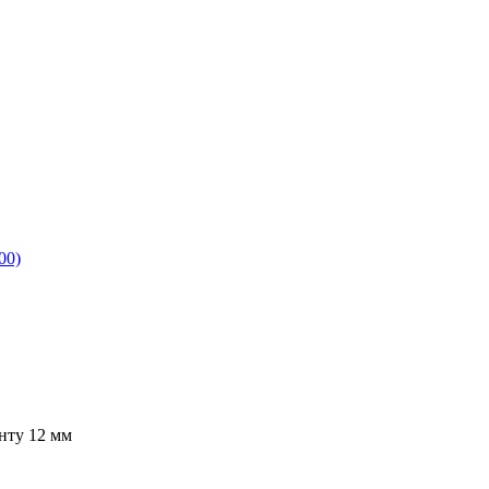
00)
ту 12 мм