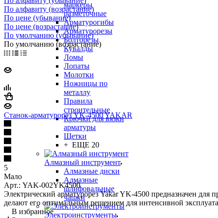
По алфавиту (убывание)
маркеры
По алфавиту (возрастание)
разметочные
По цене (убывание)
Арматурогибы
По цене (возрастание)
Арматурорезы
По умолчанию (убывание)
Болторезы
По умолчанию (возрастание)
Кувалды
Ломы
Лопаты
Молотки
Ножницы по
металлу
Правила
строительные
Станок-арматурорез YK-4500 YAKAR
Крючки для вязки
арматуры
Щетки
+ ЕЩЕ 20
Алмазный инструмент
5
Алмазные диски
Мало
Алмазные
Арт.: YAK-002YK4500
шлифовальные
Электрический арматурорез Yakar YK-4500 предназначен для п
чашки
делают его оптимальным решением для интенсивной эксплуата
В избранное
Электроинструменты