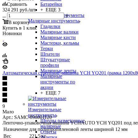
Сравнить
Батарейки
324 291
руб.
/шт.
+ ЕЩЕ 3
Малярные инструменты
В корзину
Гладилки
Купить в 1 клик
Малярные валики
Новинки
Малярные кисти
Мастерки, кельмы
Терки
Шпатели
Штукатурные
профили
Малярные ленты
Автоматическая стреппинг-машина YCH YQ201 (рамка 1200х8
Малярные
инструменты по
акции
+ ЕЩЕ 7
9
Измерительные
Мало
инструменты
Арт.: SAMC-098001120
Шнуры разметочные
Ленточно-упаковочная машина YCHAUTO YCH YQ201 под лен
малярные
Назначение
для полипропиленовой ленты шириной 12 мм
Отвесы
Вес
221,5 кг
Рулетки