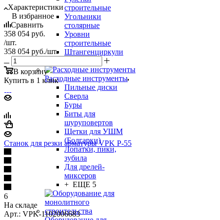
Характеристики
строительные
В избранное
Угольники
Сравнить
столярные
358 054
руб.
Уровни
/шт.
строительные
358 054
руб.
/шт.
Штангенциркули
+ ЕЩЕ 4
В корзину
Расходные инструменты
Купить в 1 клик
Пильные диски
Сверла
Буры
Биты для
шуруповертов
Щетки для УШМ
(Болгарки)
Станок для резки арматуры VPK Р-55
Лопатки, пики,
зубила
Для дрелей-
миксеров
+ ЕЩЕ 5
6
На складе
Арт.: VPK-1102006683
Оборудование для