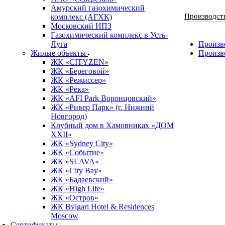
Амурский газохимический
Производст
комплекс (АГХК)
Московский НПЗ
Газохимический комплекс в Усть-
Луга
Произво
Жилые объекты
Произв
ЖК «CITYZEN»
ЖК «Береговой»
ЖК «Режиссер»
ЖК «Река»
ЖК «AFI Park Воронцовский»
ЖК «Ривер Парк» (г. Нижний
Новгород)
Клубный дом в Хамовниках «ДОМ
XXII»
ЖК «Sydney City»
ЖК «Событие»
ЖК «SLAVA»
ЖК «City Bay»
ЖК «Бадаевский»
ЖК «High Life»
ЖК «Остров»
ЖК Bvlgari Hotel & Residences
Moscow
Сертификаты