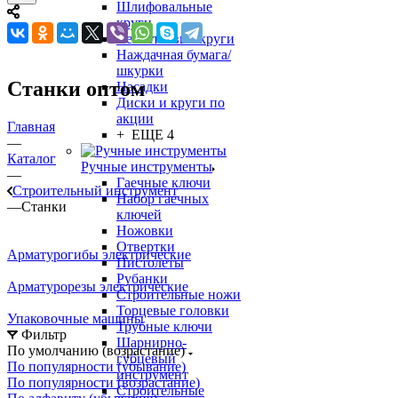
Шлифовальные
круги
Лепестковые круги
Наждачная бумага/
шкурки
Станки оптом
Насадки
Диски и круги по
акции
Главная
+ ЕЩЕ 4
—
Каталог
Ручные инструменты
—
Гаечные ключи
Строительный инструмент
Набор гаечных
—
Станки
ключей
Ножовки
Отвертки
Арматурогибы
электрические
Пистолеты
Рубанки
Арматурорезы
электрические
Строительные ножи
Торцевые головки
Упаковочные
машины
Трубные ключи
Фильтр
Шарнирно-
По умолчанию (возрастание)
губцевый
По популярности (убывание)
инструмент
По популярности (возрастание)
Строительные