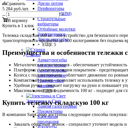
Дрели оптом
Сравнить
Перфораторы
5 284
руб.
/шт.
Болгарки (УШМ)
Строительные
В корзину
вибраторы
Купить в 1 клик
Отбойные молотки
Заклепочники
Тележка складская 100 кг - это устройство для безопасного п
Дрели-миксеры
транспортировать предметы до 100 килограммов без подъема 
+ ЕЩЕ 5
Преимущества и особенности тележки с
Станки
Арматурогибы
Металлическая конструкция - обеспечивает устойчивость
электрические
Платформа с антискользящим покрытием - предотвращает
Арматурорезы
Колеса с подшипниками - облегчают движение по ровны
электрические
Компактный размер - позволяет использовать тележку в 
Упаковочные
Удобная ручка - снижает нагрузку на руки и повышает уп
машины
Максимальная грузоподъемность 100 кг - подходит для с
+ ЕЩЕ 1
Электрика и Свет
Купить тележку складскую 100 кг
Лампы галогеновые
Прожекторы
В компании SamGrupp доступны следующие способы покупки:
Кабельная
продукция
Заказать обратный звонок - специалист уточнит модель и
Изоленты