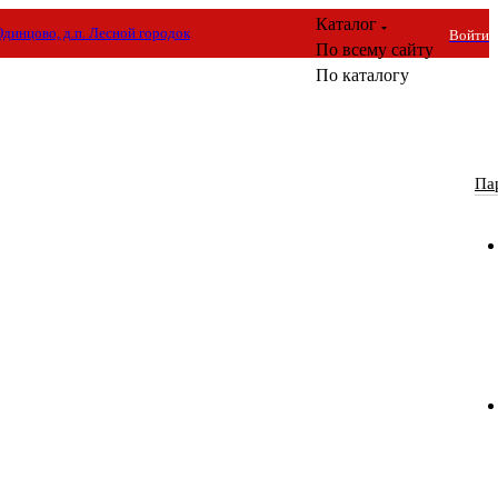
Каталог
 Одинцово, д.п. Лесной городок
Войти
По всему сайту
По каталогу
Па