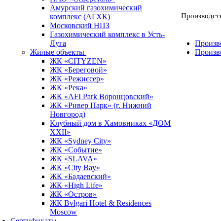
Амурский газохимический
Производст
комплекс (АГХК)
Московский НПЗ
Газохимический комплекс в Усть-
Луга
Произво
Жилые объекты
Произв
ЖК «CITYZEN»
ЖК «Береговой»
ЖК «Режиссер»
ЖК «Река»
ЖК «AFI Park Воронцовский»
ЖК «Ривер Парк» (г. Нижний
Новгород)
Клубный дом в Хамовниках «ДОМ
XXII»
ЖК «Sydney City»
ЖК «Событие»
ЖК «SLAVA»
ЖК «City Bay»
ЖК «Бадаевский»
ЖК «High Life»
ЖК «Остров»
ЖК Bvlgari Hotel & Residences
Moscow
Сертификаты