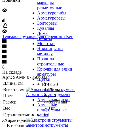
Новинки
маркеры
разметочные
Арматурогибы
Арматурорезы
Болторезы
Кувалды
Ломы
Тележка грузовая для перевозки Кег
Лопаты
Молотки
Ножницы по
металлу
Правила
строительные
8
Крючки для вязки
На складе
арматуры
Арт.: SAMP-078500002
Щетки
Длина, см
66
+ ЕЩЕ 20
Высота, см
1220 мм
Алмазный инструмент
Цвет
серый
Алмазные диски
Размер
440х270 мм
Алмазные
Вес
7,3 кг
шлифовальные
Грузоподъемность, т
0,1
чашки
Характеристики
Электроинструменты
В избранное