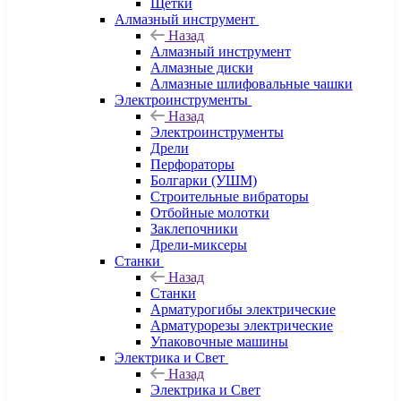
Щетки
Алмазный инструмент
Назад
Алмазный инструмент
Алмазные диски
Алмазные шлифовальные чашки
Электроинструменты
Назад
Электроинструменты
Дрели
Перфораторы
Болгарки (УШМ)
Строительные вибраторы
Отбойные молотки
Заклепочники
Дрели-миксеры
Станки
Назад
Станки
Арматурогибы электрические
Арматурорезы электрические
Упаковочные машины
Электрика и Свет
Назад
Электрика и Свет