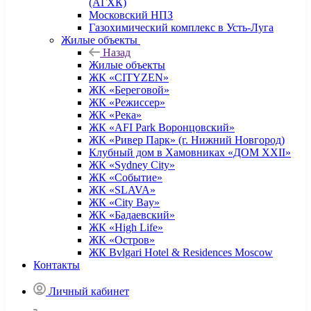
(АГХК)
Московский НПЗ
Газохимический комплекс в Усть-Луга
Жилые объекты
Назад
Жилые объекты
ЖК «CITYZEN»
ЖК «Береговой»
ЖК «Режиссер»
ЖК «Река»
ЖК «AFI Park Воронцовский»
ЖК «Ривер Парк» (г. Нижний Новгород)
Клубный дом в Хамовниках «ДОМ XXII»
ЖК «Sydney City»
ЖК «Событие»
ЖК «SLAVA»
ЖК «City Bay»
ЖК «Бадаевский»
ЖК «High Life»
ЖК «Остров»
ЖК Bvlgari Hotel & Residences Moscow
Контакты
Личный кабинет