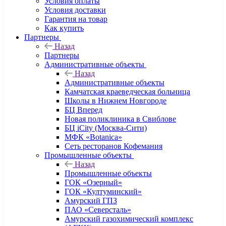
Условия оплаты
Условия доставки
Гарантия на товар
Как купить
Партнеры
Назад
Партнеры
Административные объекты
Назад
Административные объекты
Камчатская краеведческая больница
Школы в Нижнем Новгороде
БЦ Вперед
Новая поликлиника в Свиблове
БЦ iCity (Москва-Сити)
МФК «Botanica»
Сеть ресторанов Кофемания
Промышленные объекты
Назад
Промышленные объекты
ГОК «Озерный»
ГОК «Култуминский»
Амурский ГПЗ
ПАО «Северсталь»
Амурский газохимический комплекс