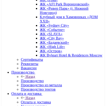
ЖК «AFI Park Воронцовский»
ЖК «Ривер Парк» (г. Нижний
Новгород)
Клубный дом в Хамовниках «ДОМ
XXII»
ЖК «Sydney City»
ЖК «Событие»
ЖК «SLAVA»
ЖК «City Bay»
ЖК «Бадаевский»
ЖК «High Life»
ЖК «Остров»
ЖК Bvlgari Hotel & Residences Moscow
Сертификаты
Реквизиты
Вакансии
Производство
Назад
Производство
Производство из металла
Производство тентов
Оплата и доставка
Назад
Оплата и доставка