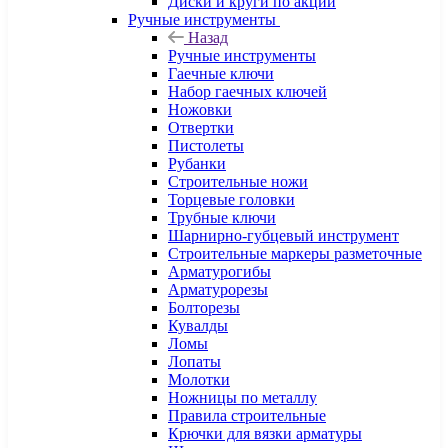
Диски и круги по акции
Ручные инструменты
Назад
Ручные инструменты
Гаечные ключи
Набор гаечных ключей
Ножовки
Отвертки
Пистолеты
Рубанки
Строительные ножи
Торцевые головки
Трубные ключи
Шарнирно-губцевый инструмент
Строительные маркеры разметочные
Арматурогибы
Арматурорезы
Болторезы
Кувалды
Ломы
Лопаты
Молотки
Ножницы по металлу
Правила строительные
Крючки для вязки арматуры