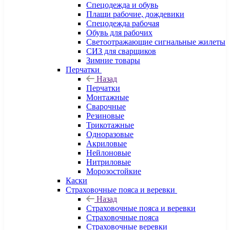
Спецодежда и обувь
Плащи рабочие, дождевики
Спецодежда рабочая
Обувь для рабочих
Светоотражающие сигнальные жилеты
СИЗ для сварщиков
Зимние товары
Перчатки
Назад
Перчатки
Монтажные
Сварочные
Резиновые
Трикотажные
Одноразовые
Акриловые
Нейлоновые
Нитриловые
Морозостойкие
Каски
Страховочные пояса и веревки
Назад
Страховочные пояса и веревки
Страховочные пояса
Страховочные веревки