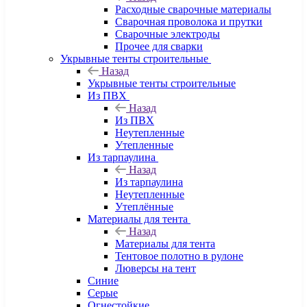
Расходные сварочные материалы
Сварочная проволока и прутки
Сварочные электроды
Прочее для сварки
Укрывные тенты строительные
Назад
Укрывные тенты строительные
Из ПВХ
Назад
Из ПВХ
Неутепленные
Утепленные
Из тарпаулина
Назад
Из тарпаулина
Неутепленные
Утеплённые
Материалы для тента
Назад
Материалы для тента
Тентовое полотно в рулоне
Люверсы на тент
Синие
Серые
Огнестойкие