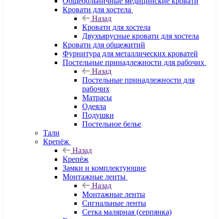
Общебольничные медицинские кровати
Кровати для хостела
Назад
Кровати для хостела
Двухъярусные кровати для хостела
Кровати для общежитий
Фурнитура для металлических кроватей
Постельные принадлежности для рабочих
Назад
Постельные принадлежности для
рабочих
Матрасы
Одеяла
Подушки
Постельное белье
Тали
Крепёж
Назад
Крепёж
Замки и комплектующие
Монтажные ленты
Назад
Монтажные ленты
Сигнальные ленты
Сетка малярная (серпянка)