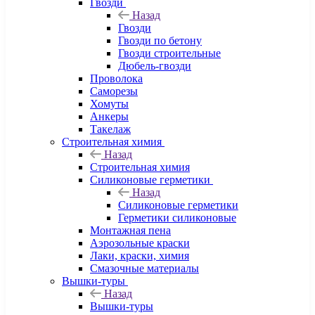
Гвозди
Назад
Гвозди
Гвозди по бетону
Гвозди строительные
Дюбель-гвозди
Проволока
Саморезы
Хомуты
Анкеры
Такелаж
Строительная химия
Назад
Строительная химия
Силиконовые герметики
Назад
Силиконовые герметики
Герметики силиконовые
Монтажная пена
Аэрозольные краски
Лаки, краски, химия
Смазочные материалы
Вышки-туры
Назад
Вышки-туры