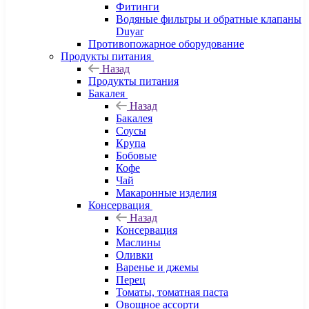
Фитинги
Водяные фильтры и обратные клапаны
Duyar
Противопожарное оборудование
Продукты питания
Назад
Продукты питания
Бакалея
Назад
Бакалея
Соусы
Крупа
Бобовые
Кофе
Чай
Макаронные изделия
Консервация
Назад
Консервация
Маслины
Оливки
Варенье и джемы
Перец
Томаты, томатная паста
Овощное ассорти