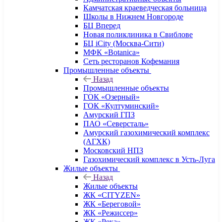
Камчатская краеведческая больница
Школы в Нижнем Новгороде
БЦ Вперед
Новая поликлиника в Свиблове
БЦ iCity (Москва-Сити)
МФК «Botanica»
Сеть ресторанов Кофемания
Промышленные объекты
Назад
Промышленные объекты
ГОК «Озерный»
ГОК «Култуминский»
Амурский ГПЗ
ПАО «Северсталь»
Амурский газохимический комплекс
(АГХК)
Московский НПЗ
Газохимический комплекс в Усть-Луга
Жилые объекты
Назад
Жилые объекты
ЖК «CITYZEN»
ЖК «Береговой»
ЖК «Режиссер»
ЖК «Река»