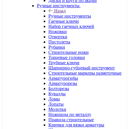
Диски и круги по акции
Ручные инструменты
Назад
Ручные инструменты
Гаечные ключи
Набор гаечных ключей
Ножовки
Отвертки
Пистолеты
Рубанки
Строительные ножи
Торцевые головки
Трубные ключи
Шарнирно-губцевый инструмент
Строительные маркеры разметочные
Арматурогибы
Арматурорезы
Болторезы
Кувалды
Ломы
Лопаты
Молотки
Ножницы по металлу
Правила строительные
Крючки для вязки арматуры