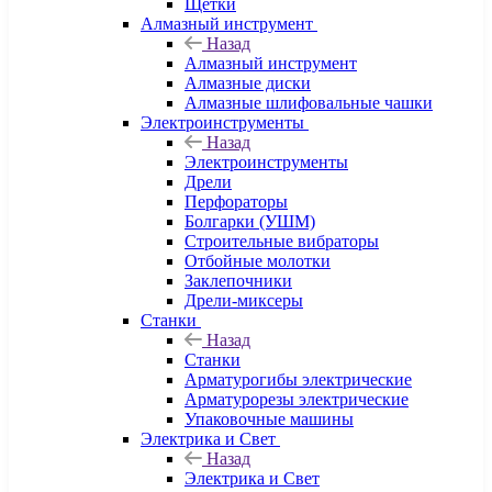
Щетки
Алмазный инструмент
Назад
Алмазный инструмент
Алмазные диски
Алмазные шлифовальные чашки
Электроинструменты
Назад
Электроинструменты
Дрели
Перфораторы
Болгарки (УШМ)
Строительные вибраторы
Отбойные молотки
Заклепочники
Дрели-миксеры
Станки
Назад
Станки
Арматурогибы электрические
Арматурорезы электрические
Упаковочные машины
Электрика и Свет
Назад
Электрика и Свет