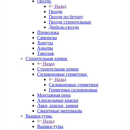
Гвозди
Назад
Гвозди
Гвозди по бетону
Гвозди строительные
Дюбель-гвозди
Проволока
Саморезы
Хомуты
Анкеры
Такелаж
Строительная химия
Назад
Строительная химия
Силиконовые герметики
Назад
Силиконовые герметики
Герметики силиконовые
Монтажная пена
Аэрозольные краски
Лаки, краски, химия
Смазочные материалы
Вышки-туры
Назад
Вышки-туры