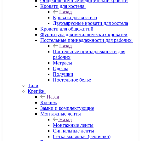
Общебольничные медицинские кровати
Кровати для хостела
Назад
Кровати для хостела
Двухъярусные кровати для хостела
Кровати для общежитий
Фурнитура для металлических кроватей
Постельные принадлежности для рабочих
Назад
Постельные принадлежности для
рабочих
Матрасы
Одеяла
Подушки
Постельное белье
Тали
Крепёж
Назад
Крепёж
Замки и комплектующие
Монтажные ленты
Назад
Монтажные ленты
Сигнальные ленты
Сетка малярная (серпянка)