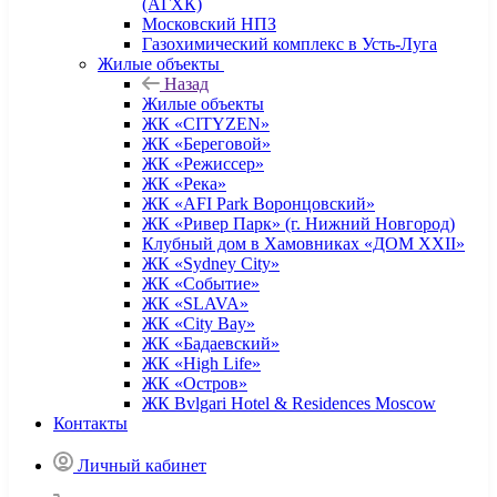
(АГХК)
Московский НПЗ
Газохимический комплекс в Усть-Луга
Жилые объекты
Назад
Жилые объекты
ЖК «CITYZEN»
ЖК «Береговой»
ЖК «Режиссер»
ЖК «Река»
ЖК «AFI Park Воронцовский»
ЖК «Ривер Парк» (г. Нижний Новгород)
Клубный дом в Хамовниках «ДОМ XXII»
ЖК «Sydney City»
ЖК «Событие»
ЖК «SLAVA»
ЖК «City Bay»
ЖК «Бадаевский»
ЖК «High Life»
ЖК «Остров»
ЖК Bvlgari Hotel & Residences Moscow
Контакты
Личный кабинет