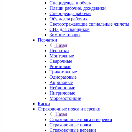
Спецодежда и обувь
Плащи рабочие, дождевики
Спецодежда рабочая
Обувь для рабочих
Светоотражающие сигнальные жилеты
СИЗ для сварщиков
Зимние товары
Перчатки
Назад
Перчатки
Монтажные
Сварочные
Резиновые
Трикотажные
Одноразовые
Акриловые
Нейлоновые
Нитриловые
Морозостойкие
Каски
Страховочные пояса и веревки
Назад
Страховочные пояса и веревки
Страховочные пояса
Страховочные веревки