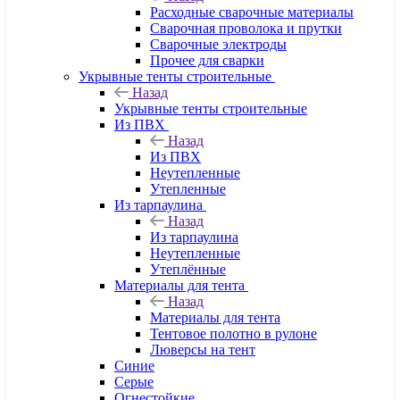
Расходные сварочные материалы
Сварочная проволока и прутки
Сварочные электроды
Прочее для сварки
Укрывные тенты строительные
Назад
Укрывные тенты строительные
Из ПВХ
Назад
Из ПВХ
Неутепленные
Утепленные
Из тарпаулина
Назад
Из тарпаулина
Неутепленные
Утеплённые
Материалы для тента
Назад
Материалы для тента
Тентовое полотно в рулоне
Люверсы на тент
Синие
Серые
Огнестойкие