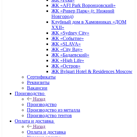
ЖК «AFI Park Воронцовский»
ЖК «Ривер Парк» (г. Нижний
Новгород)
Клубный дом в Хамовниках «ДОМ
XXII»
ЖК «Sydney City»
ЖК «Событие»
ЖК «SLAVA»
ЖК «City Bay»
ЖК «Бадаевский»
ЖК «High Life»
ЖК «Остров»
ЖК Bvlgari Hotel & Residences Moscow
Сертификаты
Реквизиты
Вакансии
Производство
Назад
Производство
Производство из металла
Производство тентов
Оплата и доставка
Назад
Оплата и доставка