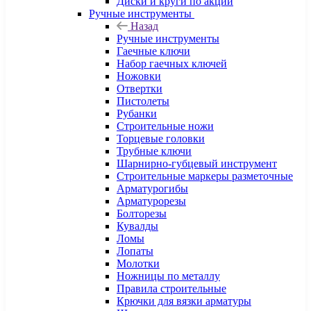
Диски и круги по акции
Ручные инструменты
Назад
Ручные инструменты
Гаечные ключи
Набор гаечных ключей
Ножовки
Отвертки
Пистолеты
Рубанки
Строительные ножи
Торцевые головки
Трубные ключи
Шарнирно-губцевый инструмент
Строительные маркеры разметочные
Арматурогибы
Арматурорезы
Болторезы
Кувалды
Ломы
Лопаты
Молотки
Ножницы по металлу
Правила строительные
Крючки для вязки арматуры