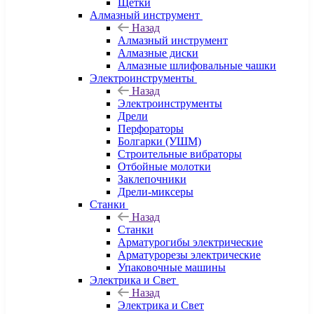
Щетки
Алмазный инструмент
Назад
Алмазный инструмент
Алмазные диски
Алмазные шлифовальные чашки
Электроинструменты
Назад
Электроинструменты
Дрели
Перфораторы
Болгарки (УШМ)
Строительные вибраторы
Отбойные молотки
Заклепочники
Дрели-миксеры
Станки
Назад
Станки
Арматурогибы электрические
Арматурорезы электрические
Упаковочные машины
Электрика и Свет
Назад
Электрика и Свет