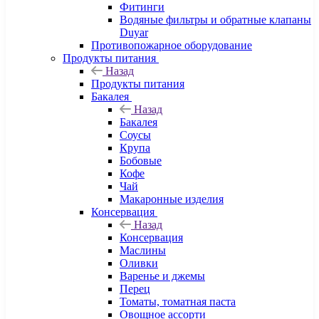
Фитинги
Водяные фильтры и обратные клапаны
Duyar
Противопожарное оборудование
Продукты питания
Назад
Продукты питания
Бакалея
Назад
Бакалея
Соусы
Крупа
Бобовые
Кофе
Чай
Макаронные изделия
Консервация
Назад
Консервация
Маслины
Оливки
Варенье и джемы
Перец
Томаты, томатная паста
Овощное ассорти