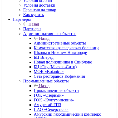
Условия оплаты
Условия доставки
Гарантия на товар
Как купить
Партнеры
Назад
Партнеры
Административные объекты
Назад
Административные объекты
Камчатская краеведческая больница
Школы в Нижнем Новгороде
БЦ Вперед
Новая поликлиника в Свиблове
БЦ iCity (Москва-Сити)
МФК «Botanica»
Сеть ресторанов Кофемания
Промышленные объекты
Назад
Промышленные объекты
ГОК «Озерный»
ГОК «Култуминский»
Амурский ГПЗ
ПАО «Северсталь»
Амурский газохимический комплекс