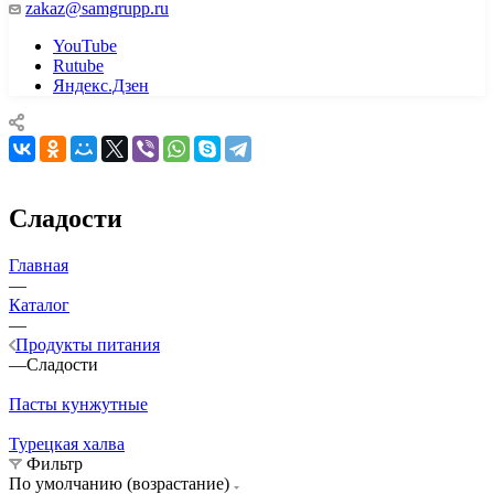
zakaz@samgrupp.ru
YouTube
Rutube
Яндекс.Дзен
Сладости
Главная
—
Каталог
—
Продукты питания
—
Сладости
Пасты
кунжутные
Турецкая
халва
Фильтр
По умолчанию (возрастание)