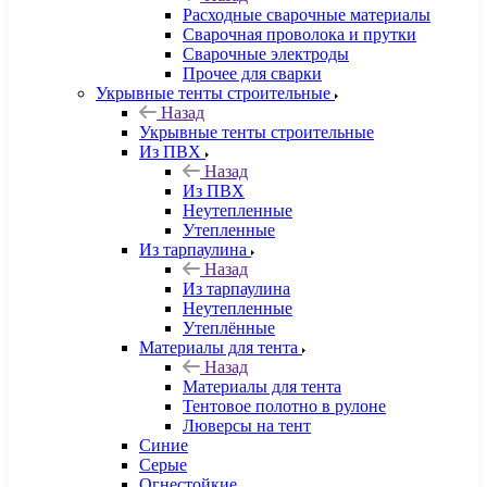
Расходные сварочные материалы
Сварочная проволока и прутки
Сварочные электроды
Прочее для сварки
Укрывные тенты строительные
Назад
Укрывные тенты строительные
Из ПВХ
Назад
Из ПВХ
Неутепленные
Утепленные
Из тарпаулина
Назад
Из тарпаулина
Неутепленные
Утеплённые
Материалы для тента
Назад
Материалы для тента
Тентовое полотно в рулоне
Люверсы на тент
Синие
Серые
Огнестойкие