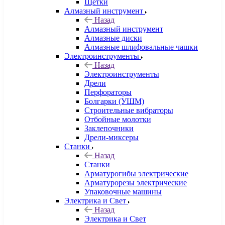
Щетки
Алмазный инструмент
Назад
Алмазный инструмент
Алмазные диски
Алмазные шлифовальные чашки
Электроинструменты
Назад
Электроинструменты
Дрели
Перфораторы
Болгарки (УШМ)
Строительные вибраторы
Отбойные молотки
Заклепочники
Дрели-миксеры
Станки
Назад
Станки
Арматурогибы электрические
Арматурорезы электрические
Упаковочные машины
Электрика и Свет
Назад
Электрика и Свет