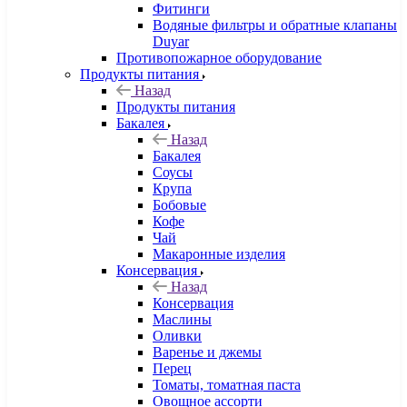
Фитинги
Водяные фильтры и обратные клапаны
Duyar
Противопожарное оборудование
Продукты питания
Назад
Продукты питания
Бакалея
Назад
Бакалея
Соусы
Крупа
Бобовые
Кофе
Чай
Макаронные изделия
Консервация
Назад
Консервация
Маслины
Оливки
Варенье и джемы
Перец
Томаты, томатная паста
Овощное ассорти