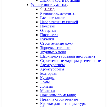
Диски и круги по акции
Ручные инструменты
Назад
Ручные инструменты
Гаечные ключи
Набор гаечных ключей
Ножовки
Отвертки
Пистолеты
Рубанки
Строительные ножи
Торцевые головки
Трубные ключи
Шарнирно-губцевый инструмент
Строительные маркеры разметочные
Арматурогибы
Арматурорезы
Болторезы
Кувалды
Ломы
Лопаты
Молотки
Ножницы по металлу
Правила строительные
Крючки для вязки арматуры