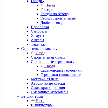
Гвозди
Назад
Гвозди
Гвозди по бетону
Гвозди строительные
Дюбель-гвозди
Проволока
Саморезы
Хомуты
Анкеры
Такелаж
Строительная химия
Назад
Строительная химия
Силиконовые герметики
Назад
Силиконовые герметики
Герметики силиконовые
Монтажная пена
Аэрозольные краски
Лаки, краски, химия
Смазочные материалы
Вышки-туры
Назад
Вышки-туры