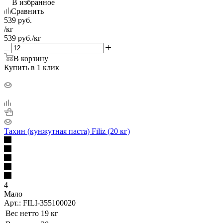
В избранное
Сравнить
539
руб.
/кг
539
руб.
/кг
В корзину
Купить в 1 клик
Тахин (кунжутная паста) Filiz (20 кг)
4
Мало
Арт.: FILI-355100020
Вес нетто
19 кг