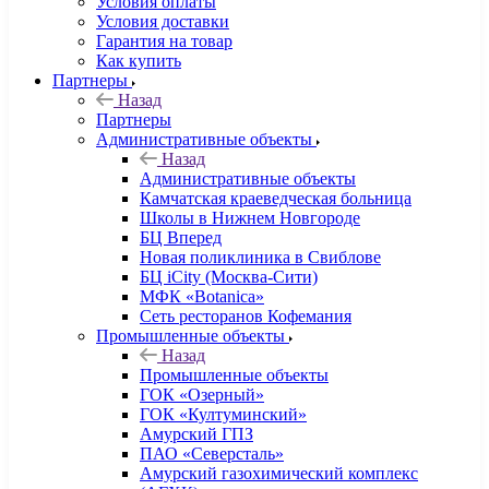
Условия оплаты
Условия доставки
Гарантия на товар
Как купить
Партнеры
Назад
Партнеры
Административные объекты
Назад
Административные объекты
Камчатская краеведческая больница
Школы в Нижнем Новгороде
БЦ Вперед
Новая поликлиника в Свиблове
БЦ iCity (Москва-Сити)
МФК «Botanica»
Сеть ресторанов Кофемания
Промышленные объекты
Назад
Промышленные объекты
ГОК «Озерный»
ГОК «Култуминский»
Амурский ГПЗ
ПАО «Северсталь»
Амурский газохимический комплекс