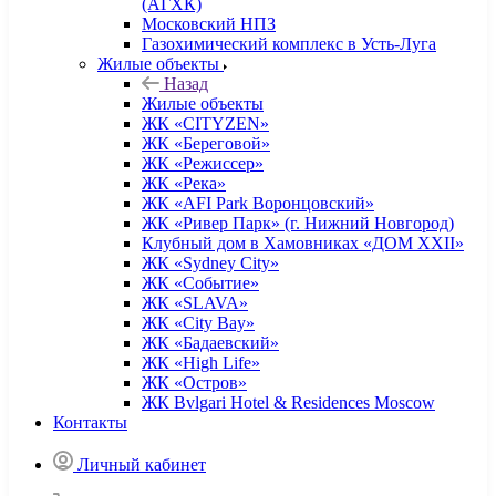
(АГХК)
Московский НПЗ
Газохимический комплекс в Усть-Луга
Жилые объекты
Назад
Жилые объекты
ЖК «CITYZEN»
ЖК «Береговой»
ЖК «Режиссер»
ЖК «Река»
ЖК «AFI Park Воронцовский»
ЖК «Ривер Парк» (г. Нижний Новгород)
Клубный дом в Хамовниках «ДОМ XXII»
ЖК «Sydney City»
ЖК «Событие»
ЖК «SLAVA»
ЖК «City Bay»
ЖК «Бадаевский»
ЖК «High Life»
ЖК «Остров»
ЖК Bvlgari Hotel & Residences Moscow
Контакты
Личный кабинет