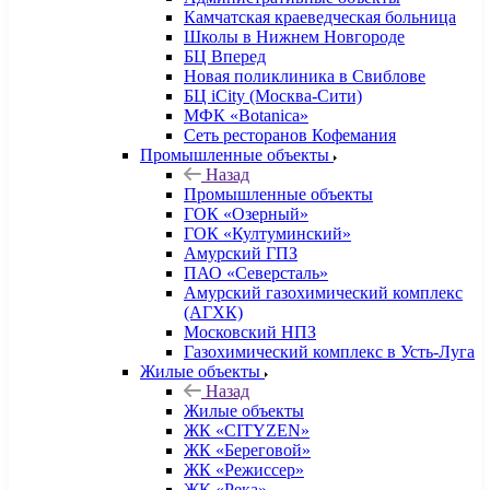
Камчатская краеведческая больница
Школы в Нижнем Новгороде
БЦ Вперед
Новая поликлиника в Свиблове
БЦ iCity (Москва-Сити)
МФК «Botanica»
Сеть ресторанов Кофемания
Промышленные объекты
Назад
Промышленные объекты
ГОК «Озерный»
ГОК «Култуминский»
Амурский ГПЗ
ПАО «Северсталь»
Амурский газохимический комплекс
(АГХК)
Московский НПЗ
Газохимический комплекс в Усть-Луга
Жилые объекты
Назад
Жилые объекты
ЖК «CITYZEN»
ЖК «Береговой»
ЖК «Режиссер»
ЖК «Река»