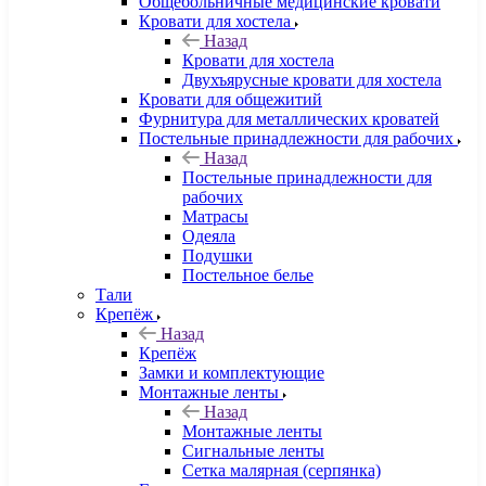
Общебольничные медицинские кровати
Кровати для хостела
Назад
Кровати для хостела
Двухъярусные кровати для хостела
Кровати для общежитий
Фурнитура для металлических кроватей
Постельные принадлежности для рабочих
Назад
Постельные принадлежности для
рабочих
Матрасы
Одеяла
Подушки
Постельное белье
Тали
Крепёж
Назад
Крепёж
Замки и комплектующие
Монтажные ленты
Назад
Монтажные ленты
Сигнальные ленты
Сетка малярная (серпянка)