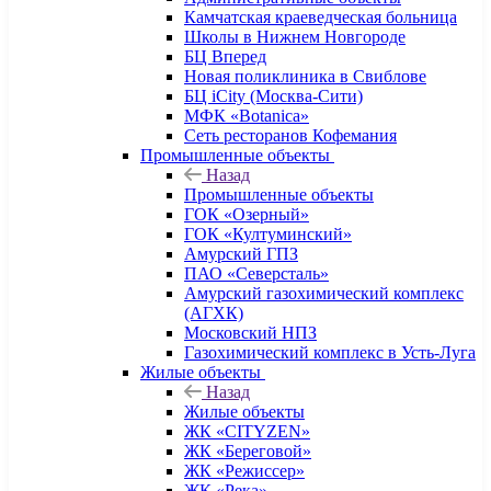
Камчатская краеведческая больница
Школы в Нижнем Новгороде
БЦ Вперед
Новая поликлиника в Свиблове
БЦ iCity (Москва-Сити)
МФК «Botanica»
Сеть ресторанов Кофемания
Промышленные объекты
Назад
Промышленные объекты
ГОК «Озерный»
ГОК «Култуминский»
Амурский ГПЗ
ПАО «Северсталь»
Амурский газохимический комплекс
(АГХК)
Московский НПЗ
Газохимический комплекс в Усть-Луга
Жилые объекты
Назад
Жилые объекты
ЖК «CITYZEN»
ЖК «Береговой»
ЖК «Режиссер»
ЖК «Река»