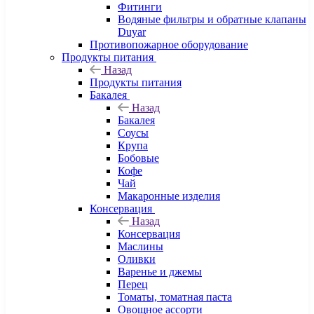
Фитинги
Водяные фильтры и обратные клапаны
Duyar
Противопожарное оборудование
Продукты питания
Назад
Продукты питания
Бакалея
Назад
Бакалея
Соусы
Крупа
Бобовые
Кофе
Чай
Макаронные изделия
Консервация
Назад
Консервация
Маслины
Оливки
Варенье и джемы
Перец
Томаты, томатная паста
Овощное ассорти