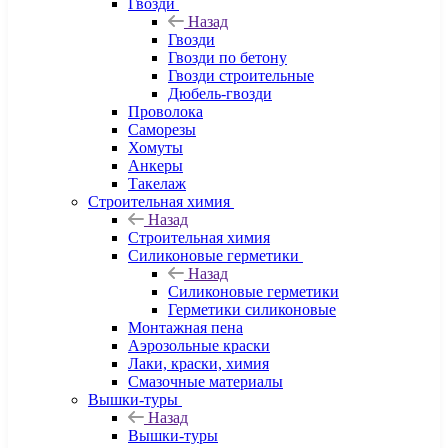
Гвозди
Назад
Гвозди
Гвозди по бетону
Гвозди строительные
Дюбель-гвозди
Проволока
Саморезы
Хомуты
Анкеры
Такелаж
Строительная химия
Назад
Строительная химия
Силиконовые герметики
Назад
Силиконовые герметики
Герметики силиконовые
Монтажная пена
Аэрозольные краски
Лаки, краски, химия
Смазочные материалы
Вышки-туры
Назад
Вышки-туры