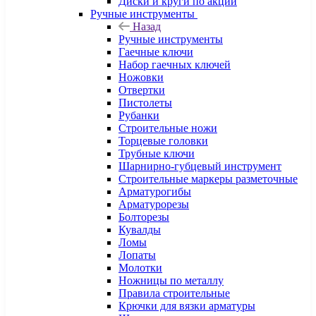
Диски и круги по акции
Ручные инструменты
Назад
Ручные инструменты
Гаечные ключи
Набор гаечных ключей
Ножовки
Отвертки
Пистолеты
Рубанки
Строительные ножи
Торцевые головки
Трубные ключи
Шарнирно-губцевый инструмент
Строительные маркеры разметочные
Арматурогибы
Арматурорезы
Болторезы
Кувалды
Ломы
Лопаты
Молотки
Ножницы по металлу
Правила строительные
Крючки для вязки арматуры