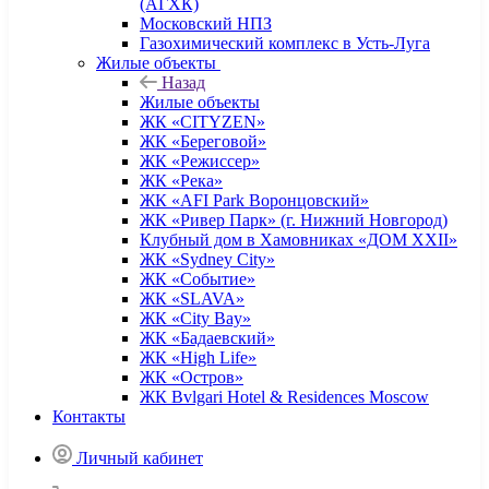
(АГХК)
Московский НПЗ
Газохимический комплекс в Усть-Луга
Жилые объекты
Назад
Жилые объекты
ЖК «CITYZEN»
ЖК «Береговой»
ЖК «Режиссер»
ЖК «Река»
ЖК «AFI Park Воронцовский»
ЖК «Ривер Парк» (г. Нижний Новгород)
Клубный дом в Хамовниках «ДОМ XXII»
ЖК «Sydney City»
ЖК «Событие»
ЖК «SLAVA»
ЖК «City Bay»
ЖК «Бадаевский»
ЖК «High Life»
ЖК «Остров»
ЖК Bvlgari Hotel & Residences Moscow
Контакты
Личный кабинет