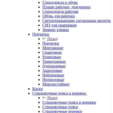
Спецодежда и обувь
Плащи рабочие, дождевики
Спецодежда рабочая
Обувь для рабочих
Светоотражающие сигнальные жилеты
СИЗ для сварщиков
Зимние товары
Перчатки
Назад
Перчатки
Монтажные
Сварочные
Резиновые
Трикотажные
Одноразовые
Акриловые
Нейлоновые
Нитриловые
Морозостойкие
Каски
Страховочные пояса и веревки
Назад
Страховочные пояса и веревки
Страховочные пояса
Страховочные веревки