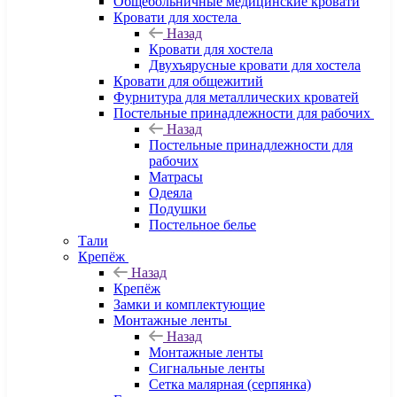
Общебольничные медицинские кровати
Кровати для хостела
Назад
Кровати для хостела
Двухъярусные кровати для хостела
Кровати для общежитий
Фурнитура для металлических кроватей
Постельные принадлежности для рабочих
Назад
Постельные принадлежности для
рабочих
Матрасы
Одеяла
Подушки
Постельное белье
Тали
Крепёж
Назад
Крепёж
Замки и комплектующие
Монтажные ленты
Назад
Монтажные ленты
Сигнальные ленты
Сетка малярная (серпянка)