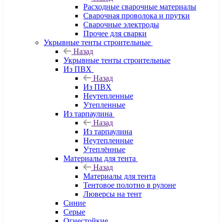
Расходные сварочные материалы
Сварочная проволока и прутки
Сварочные электроды
Прочее для сварки
Укрывные тенты строительные
Назад
Укрывные тенты строительные
Из ПВХ
Назад
Из ПВХ
Неутепленные
Утепленные
Из тарпаулина
Назад
Из тарпаулина
Неутепленные
Утеплённые
Материалы для тента
Назад
Материалы для тента
Тентовое полотно в рулоне
Люверсы на тент
Синие
Серые
Огнестойкие