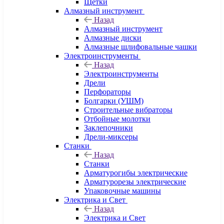
Щетки
Алмазный инструмент
Назад
Алмазный инструмент
Алмазные диски
Алмазные шлифовальные чашки
Электроинструменты
Назад
Электроинструменты
Дрели
Перфораторы
Болгарки (УШМ)
Строительные вибраторы
Отбойные молотки
Заклепочники
Дрели-миксеры
Станки
Назад
Станки
Арматурогибы электрические
Арматурорезы электрические
Упаковочные машины
Электрика и Свет
Назад
Электрика и Свет