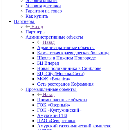
Условия оплаты
Условия доставки
Гарантия на товар
Как купить
Партнеры
Назад
Партнеры
Административные объекты
Назад
Административные объекты
Камчатская краеведческая больница
Школы в Нижнем Новгороде
БЦ Вперед
Новая поликлиника в Свиблове
БЦ iCity (Москва-Сити)
МФК «Botanica»
Сеть ресторанов Кофемания
Промышленные объекты
Назад
Промышленные объекты
ГОК «Озерный»
ГОК «Култуминский»
Амурский ГПЗ
ПАО «Северсталь»
Амурский газохимический комплекс