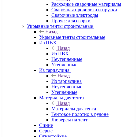
Расходные сварочные материалы
Сварочная проволока и прутки
Сварочные электроды
Прочее для сварки
Укрывные тенты строительные
Назад
Укрывные тенты строительные
Из ПВХ
Назад
Из ПВХ
Неутепленные
Утепленные
Из тарпаулина
Назад
Из тарпаулина
Неутепленные
Утеплённые
Материалы для тента
Назад
Материалы для тента
Тентовое полотно в рулоне
Люверсы на тент
Синие
Серые
Огнестойкие