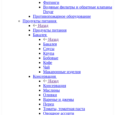
Фитинги
Водяные фильтры и обратные клапаны
Duyar
Противопожарное оборудование
Продукты питания
Назад
Продукты питания
Бакалея
Назад
Бакалея
Соусы
Крупа
Бобовые
Кофе
Чай
Макаронные изделия
Консервация
Назад
Консервация
Маслины
Оливки
Варенье и джемы
Перец
Томаты, томатная паста
Овощное ассорти