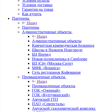
Условия оплаты
Условия доставки
Гарантия на товар
Как купить
Партнеры
Назад
Партнеры
Административные объекты
Назад
Административные объекты
Камчатская краеведческая больница
Школы в Нижнем Новгороде
БЦ Вперед
Новая поликлиника в Свиблове
БЦ iCity (Москва-Сити)
МФК «Botanica»
Сеть ресторанов Кофемания
Промышленные объекты
Назад
Промышленные объекты
ГОК «Озерный»
ГОК «Култуминский»
Амурский ГПЗ
ПАО «Северсталь»
Амурский газохимический комплекс