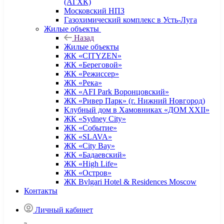
(АГХК)
Московский НПЗ
Газохимический комплекс в Усть-Луга
Жилые объекты
Назад
Жилые объекты
ЖК «CITYZEN»
ЖК «Береговой»
ЖК «Режиссер»
ЖК «Река»
ЖК «AFI Park Воронцовский»
ЖК «Ривер Парк» (г. Нижний Новгород)
Клубный дом в Хамовниках «ДОМ XXII»
ЖК «Sydney City»
ЖК «Событие»
ЖК «SLAVA»
ЖК «City Bay»
ЖК «Бадаевский»
ЖК «High Life»
ЖК «Остров»
ЖК Bvlgari Hotel & Residences Moscow
Контакты
Личный кабинет