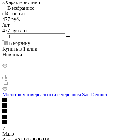
Характеристики
В избранное
Сравнить
477
руб.
/шт.
477
руб.
/шт.
В корзину
Купить в 1 клик
Новинки
Молоток универсальный с черенком Sait Demirci
7
Мало
Арт.: SAI-042000001К