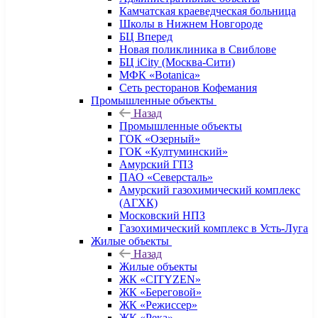
Камчатская краеведческая больница
Школы в Нижнем Новгороде
БЦ Вперед
Новая поликлиника в Свиблове
БЦ iCity (Москва-Сити)
МФК «Botanica»
Сеть ресторанов Кофемания
Промышленные объекты
Назад
Промышленные объекты
ГОК «Озерный»
ГОК «Култуминский»
Амурский ГПЗ
ПАО «Северсталь»
Амурский газохимический комплекс
(АГХК)
Московский НПЗ
Газохимический комплекс в Усть-Луга
Жилые объекты
Назад
Жилые объекты
ЖК «CITYZEN»
ЖК «Береговой»
ЖК «Режиссер»
ЖК «Река»