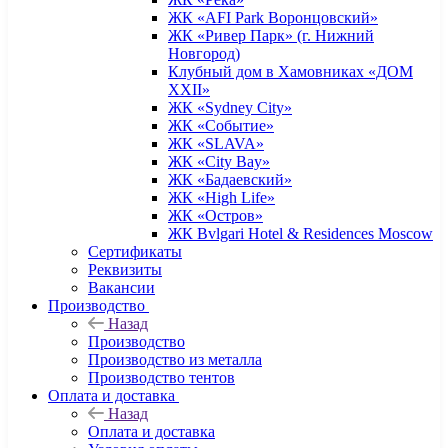
ЖК «AFI Park Воронцовский»
ЖК «Ривер Парк» (г. Нижний
Новгород)
Клубный дом в Хамовниках «ДОМ
XXII»
ЖК «Sydney City»
ЖК «Событие»
ЖК «SLAVA»
ЖК «City Bay»
ЖК «Бадаевский»
ЖК «High Life»
ЖК «Остров»
ЖК Bvlgari Hotel & Residences Moscow
Сертификаты
Реквизиты
Вакансии
Производство
Назад
Производство
Производство из металла
Производство тентов
Оплата и доставка
Назад
Оплата и доставка