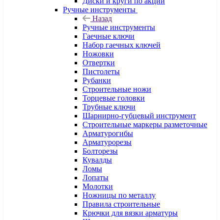
Диски и круги по акции
Ручные инструменты
Назад
Ручные инструменты
Гаечные ключи
Набор гаечных ключей
Ножовки
Отвертки
Пистолеты
Рубанки
Строительные ножи
Торцевые головки
Трубные ключи
Шарнирно-губцевый инструмент
Строительные маркеры разметочные
Арматурогибы
Арматурорезы
Болторезы
Кувалды
Ломы
Лопаты
Молотки
Ножницы по металлу
Правила строительные
Крючки для вязки арматуры