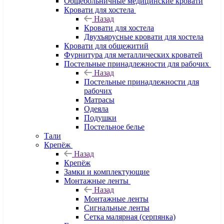
Общебольничные медицинские кровати
Кровати для хостела
Назад
Кровати для хостела
Двухъярусные кровати для хостела
Кровати для общежитий
Фурнитура для металлических кроватей
Постельные принадлежности для рабочих
Назад
Постельные принадлежности для
рабочих
Матрасы
Одеяла
Подушки
Постельное белье
Тали
Крепёж
Назад
Крепёж
Замки и комплектующие
Монтажные ленты
Назад
Монтажные ленты
Сигнальные ленты
Сетка малярная (серпянка)