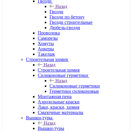
Гвозди
Назад
Гвозди
Гвозди по бетону
Гвозди строительные
Дюбель-гвозди
Проволока
Саморезы
Хомуты
Анкеры
Такелаж
Строительная химия
Назад
Строительная химия
Силиконовые герметики
Назад
Силиконовые герметики
Герметики силиконовые
Монтажная пена
Аэрозольные краски
Лаки, краски, химия
Смазочные материалы
Вышки-туры
Назад
Вышки-туры