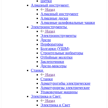
Щетки
Алмазный инструмент
Назад
Алмазный инструмент
Алмазные диски
Алмазные шлифовальные чашки
Электроинструменты
Назад
Электроинструменты
Дрели
Перфораторы
Болгарки (УШМ)
Строительные вибраторы
Отбойные молотки
Заклепочники
Дрели-миксеры
Станки
Назад
Станки
Арматурогибы электрические
Арматурорезы электрические
Упаковочные машины
Электрика и Свет
Назад
Электрика и Свет