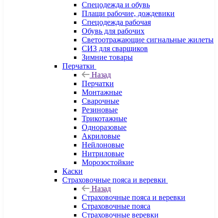
Спецодежда и обувь
Плащи рабочие, дождевики
Спецодежда рабочая
Обувь для рабочих
Светоотражающие сигнальные жилеты
СИЗ для сварщиков
Зимние товары
Перчатки
Назад
Перчатки
Монтажные
Сварочные
Резиновые
Трикотажные
Одноразовые
Акриловые
Нейлоновые
Нитриловые
Морозостойкие
Каски
Страховочные пояса и веревки
Назад
Страховочные пояса и веревки
Страховочные пояса
Страховочные веревки