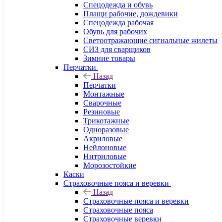
Спецодежда и обувь
Плащи рабочие, дождевики
Спецодежда рабочая
Обувь для рабочих
Светоотражающие сигнальные жилеты
СИЗ для сварщиков
Зимние товары
Перчатки
Назад
Перчатки
Монтажные
Сварочные
Резиновые
Трикотажные
Одноразовые
Акриловые
Нейлоновые
Нитриловые
Морозостойкие
Каски
Страховочные пояса и веревки
Назад
Страховочные пояса и веревки
Страховочные пояса
Страховочные веревки