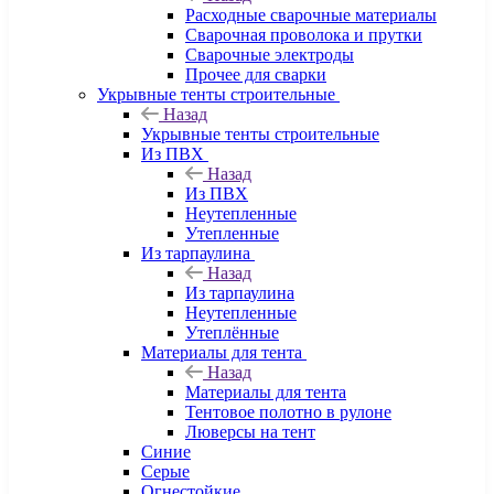
Расходные сварочные материалы
Сварочная проволока и прутки
Сварочные электроды
Прочее для сварки
Укрывные тенты строительные
Назад
Укрывные тенты строительные
Из ПВХ
Назад
Из ПВХ
Неутепленные
Утепленные
Из тарпаулина
Назад
Из тарпаулина
Неутепленные
Утеплённые
Материалы для тента
Назад
Материалы для тента
Тентовое полотно в рулоне
Люверсы на тент
Синие
Серые
Огнестойкие