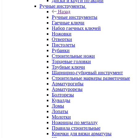
Диски и круги по акции
Ручные инструменты
Назад
Ручные инструменты
Гаечные ключи
Набор гаечных ключей
Ножовки
Отвертки
Пистолеты
Рубанки
Строительные ножи
Торцевые головки
Трубные ключи
Шарнирно-губцевый инструмент
Строительные маркеры разметочные
Арматурогибы
Арматурорезы
Болторезы
Кувалды
Ломы
Лопаты
Молотки
Ножницы по металлу
Правила строительные
Крючки для вязки арматуры