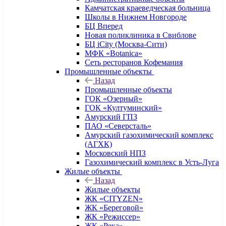
Камчатская краеведческая больница
Школы в Нижнем Новгороде
БЦ Вперед
Новая поликлиника в Свиблове
БЦ iCity (Москва-Сити)
МФК «Botanica»
Сеть ресторанов Кофемания
Промышленные объекты
Назад
Промышленные объекты
ГОК «Озерный»
ГОК «Култуминский»
Амурский ГПЗ
ПАО «Северсталь»
Амурский газохимический комплекс
(АГХК)
Московский НПЗ
Газохимический комплекс в Усть-Луга
Жилые объекты
Назад
Жилые объекты
ЖК «CITYZEN»
ЖК «Береговой»
ЖК «Режиссер»
ЖК «Река»