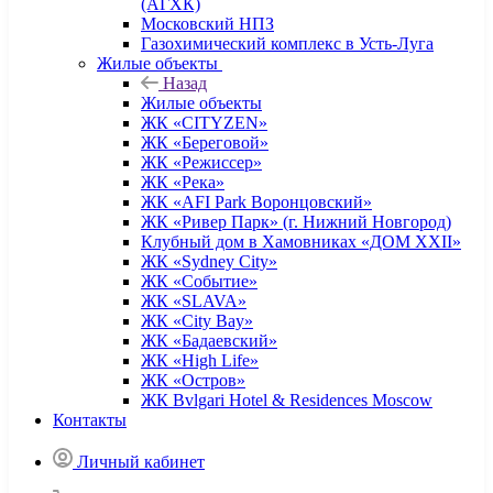
(АГХК)
Московский НПЗ
Газохимический комплекс в Усть-Луга
Жилые объекты
Назад
Жилые объекты
ЖК «CITYZEN»
ЖК «Береговой»
ЖК «Режиссер»
ЖК «Река»
ЖК «AFI Park Воронцовский»
ЖК «Ривер Парк» (г. Нижний Новгород)
Клубный дом в Хамовниках «ДОМ XXII»
ЖК «Sydney City»
ЖК «Событие»
ЖК «SLAVA»
ЖК «City Bay»
ЖК «Бадаевский»
ЖК «High Life»
ЖК «Остров»
ЖК Bvlgari Hotel & Residences Moscow
Контакты
Личный кабинет