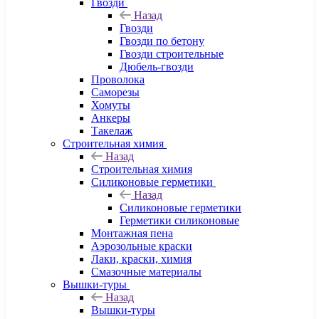
Гвозди
Назад
Гвозди
Гвозди по бетону
Гвозди строительные
Дюбель-гвозди
Проволока
Саморезы
Хомуты
Анкеры
Такелаж
Строительная химия
Назад
Строительная химия
Силиконовые герметики
Назад
Силиконовые герметики
Герметики силиконовые
Монтажная пена
Аэрозольные краски
Лаки, краски, химия
Смазочные материалы
Вышки-туры
Назад
Вышки-туры