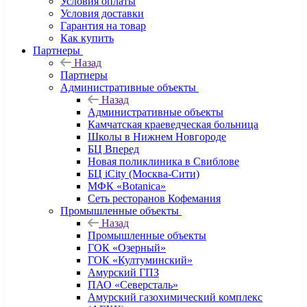
Условия оплаты
Условия доставки
Гарантия на товар
Как купить
Партнеры
Назад
Партнеры
Административные объекты
Назад
Административные объекты
Камчатская краеведческая больница
Школы в Нижнем Новгороде
БЦ Вперед
Новая поликлиника в Свиблове
БЦ iCity (Москва-Сити)
МФК «Botanica»
Сеть ресторанов Кофемания
Промышленные объекты
Назад
Промышленные объекты
ГОК «Озерный»
ГОК «Култуминский»
Амурский ГПЗ
ПАО «Северсталь»
Амурский газохимический комплекс