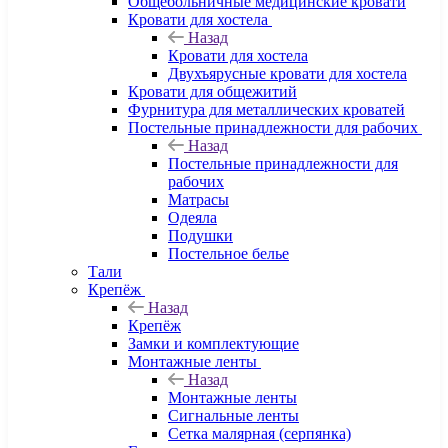
Общебольничные медицинские кровати
Кровати для хостела
Назад
Кровати для хостела
Двухъярусные кровати для хостела
Кровати для общежитий
Фурнитура для металлических кроватей
Постельные принадлежности для рабочих
Назад
Постельные принадлежности для
рабочих
Матрасы
Одеяла
Подушки
Постельное белье
Тали
Крепёж
Назад
Крепёж
Замки и комплектующие
Монтажные ленты
Назад
Монтажные ленты
Сигнальные ленты
Сетка малярная (серпянка)