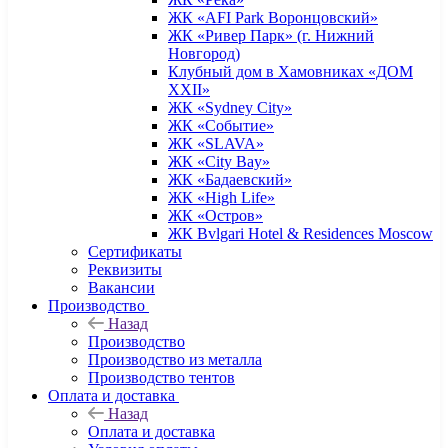
ЖК «AFI Park Воронцовский»
ЖК «Ривер Парк» (г. Нижний
Новгород)
Клубный дом в Хамовниках «ДОМ
XXII»
ЖК «Sydney City»
ЖК «Событие»
ЖК «SLAVA»
ЖК «City Bay»
ЖК «Бадаевский»
ЖК «High Life»
ЖК «Остров»
ЖК Bvlgari Hotel & Residences Moscow
Сертификаты
Реквизиты
Вакансии
Производство
Назад
Производство
Производство из металла
Производство тентов
Оплата и доставка
Назад
Оплата и доставка