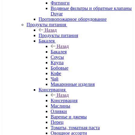
Фитинги
Водяные фильтры и обратные клапаны
Duyar
Противопожарное оборудование
Продукты питания
Назад
Продукты питания
Бакалея
Назад
Бакалея
Соусы
Крупа
Бобовые
Кофе
Чай
Макаронные изделия
Консервация
Назад
Консервация
Маслины
Оливки
Варенье и джемы
Перец
Томаты, томатная паста
Овощное ассорти