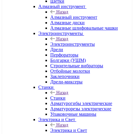
Щетки
Алмазный инструмент
Назад
Алмазный инструмент
Алмазные диски
Алмазные шлифовальные чашки
Электроинструменты
Назад
Электроинструменты
Дрели
Перфораторы
Болгарки (УШМ)
Строительные вибраторы
Отбойные молотки
Заклепочники
Дрели-миксеры
Станки
Назад
Станки
Арматурогибы электрические
Арматурорезы электрические
Упаковочные машины
Электрика и Свет
Назад
Электрика и Свет