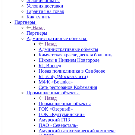
Условия оплаты
Условия доставки
Гарантия на товар
Как купить
Партнеры
Назад
Партнеры
Административные объекты
Назад
Административные объекты
Камчатская краеведческая больница
Школы в Нижнем Новгороде
БЦ Вперед
Новая поликлиника в Свиблове
БЦ iCity (Москва-Сити)
МФК «Botanica»
Сеть ресторанов Кофемания
Промышленные объекты
Назад
Промышленные объекты
ГОК «Озерный»
ГОК «Култуминский»
Амурский ГПЗ
ПАО «Северсталь»
Амурский газохимический комплекс