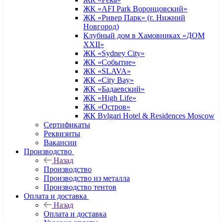
ЖК «AFI Park Воронцовский»
ЖК «Ривер Парк» (г. Нижний
Новгород)
Клубный дом в Хамовниках «ДОМ
XXII»
ЖК «Sydney City»
ЖК «Событие»
ЖК «SLAVA»
ЖК «City Bay»
ЖК «Бадаевский»
ЖК «High Life»
ЖК «Остров»
ЖК Bvlgari Hotel & Residences Moscow
Сертификаты
Реквизиты
Вакансии
Производство
Назад
Производство
Производство из металла
Производство тентов
Оплата и доставка
Назад
Оплата и доставка