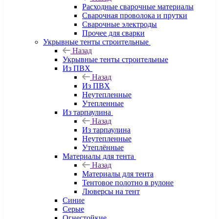
Расходные сварочные материалы
Сварочная проволока и прутки
Сварочные электроды
Прочее для сварки
Укрывные тенты строительные
Назад
Укрывные тенты строительные
Из ПВХ
Назад
Из ПВХ
Неутепленные
Утепленные
Из тарпаулина
Назад
Из тарпаулина
Неутепленные
Утеплённые
Материалы для тента
Назад
Материалы для тента
Тентовое полотно в рулоне
Люверсы на тент
Синие
Серые
Огнестойкие