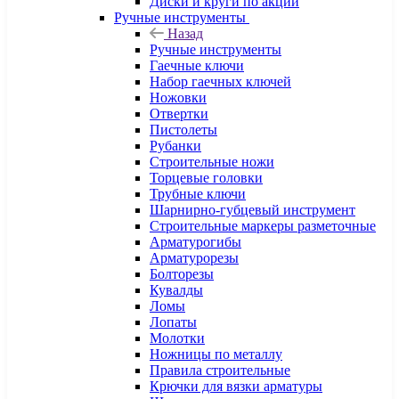
Диски и круги по акции
Ручные инструменты
Назад
Ручные инструменты
Гаечные ключи
Набор гаечных ключей
Ножовки
Отвертки
Пистолеты
Рубанки
Строительные ножи
Торцевые головки
Трубные ключи
Шарнирно-губцевый инструмент
Строительные маркеры разметочные
Арматурогибы
Арматурорезы
Болторезы
Кувалды
Ломы
Лопаты
Молотки
Ножницы по металлу
Правила строительные
Крючки для вязки арматуры