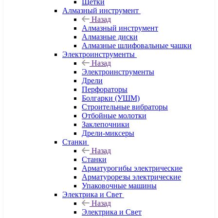
Щетки
Алмазный инструмент
Назад
Алмазный инструмент
Алмазные диски
Алмазные шлифовальные чашки
Электроинструменты
Назад
Электроинструменты
Дрели
Перфораторы
Болгарки (УШМ)
Строительные вибраторы
Отбойные молотки
Заклепочники
Дрели-миксеры
Станки
Назад
Станки
Арматурогибы электрические
Арматурорезы электрические
Упаковочные машины
Электрика и Свет
Назад
Электрика и Свет