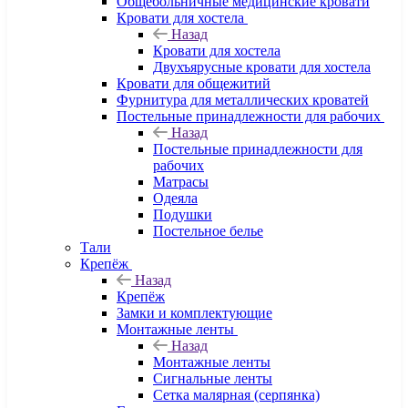
Общебольничные медицинские кровати
Кровати для хостела
Назад
Кровати для хостела
Двухъярусные кровати для хостела
Кровати для общежитий
Фурнитура для металлических кроватей
Постельные принадлежности для рабочих
Назад
Постельные принадлежности для
рабочих
Матрасы
Одеяла
Подушки
Постельное белье
Тали
Крепёж
Назад
Крепёж
Замки и комплектующие
Монтажные ленты
Назад
Монтажные ленты
Сигнальные ленты
Сетка малярная (серпянка)