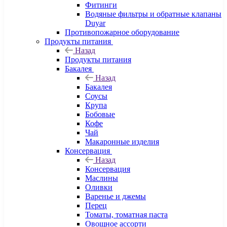
Фитинги
Водяные фильтры и обратные клапаны
Duyar
Противопожарное оборудование
Продукты питания
Назад
Продукты питания
Бакалея
Назад
Бакалея
Соусы
Крупа
Бобовые
Кофе
Чай
Макаронные изделия
Консервация
Назад
Консервация
Маслины
Оливки
Варенье и джемы
Перец
Томаты, томатная паста
Овощное ассорти