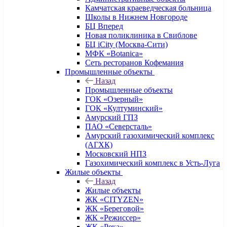
Камчатская краеведческая больница
Школы в Нижнем Новгороде
БЦ Вперед
Новая поликлиника в Свиблове
БЦ iCity (Москва-Сити)
МФК «Botanica»
Сеть ресторанов Кофемания
Промышленные объекты
Назад
Промышленные объекты
ГОК «Озерный»
ГОК «Култуминский»
Амурский ГПЗ
ПАО «Северсталь»
Амурский газохимический комплекс
(АГХК)
Московский НПЗ
Газохимический комплекс в Усть-Луга
Жилые объекты
Назад
Жилые объекты
ЖК «CITYZEN»
ЖК «Береговой»
ЖК «Режиссер»
ЖК «Река»