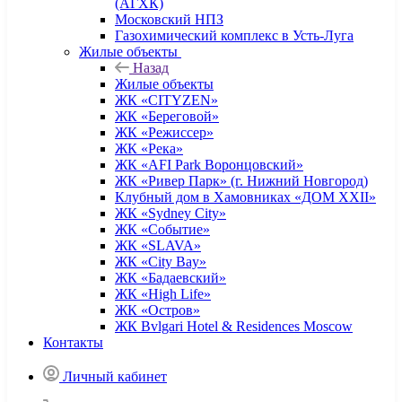
(АГХК)
Московский НПЗ
Газохимический комплекс в Усть-Луга
Жилые объекты
Назад
Жилые объекты
ЖК «CITYZEN»
ЖК «Береговой»
ЖК «Режиссер»
ЖК «Река»
ЖК «AFI Park Воронцовский»
ЖК «Ривер Парк» (г. Нижний Новгород)
Клубный дом в Хамовниках «ДОМ XXII»
ЖК «Sydney City»
ЖК «Событие»
ЖК «SLAVA»
ЖК «City Bay»
ЖК «Бадаевский»
ЖК «High Life»
ЖК «Остров»
ЖК Bvlgari Hotel & Residences Moscow
Контакты
Личный кабинет