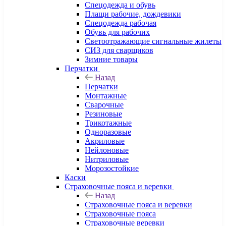
Спецодежда и обувь
Плащи рабочие, дождевики
Спецодежда рабочая
Обувь для рабочих
Светоотражающие сигнальные жилеты
СИЗ для сварщиков
Зимние товары
Перчатки
Назад
Перчатки
Монтажные
Сварочные
Резиновые
Трикотажные
Одноразовые
Акриловые
Нейлоновые
Нитриловые
Морозостойкие
Каски
Страховочные пояса и веревки
Назад
Страховочные пояса и веревки
Страховочные пояса
Страховочные веревки