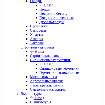
Гвозди
Назад
Гвозди
Гвозди по бетону
Гвозди строительные
Дюбель-гвозди
Проволока
Саморезы
Хомуты
Анкеры
Такелаж
Строительная химия
Назад
Строительная химия
Силиконовые герметики
Назад
Силиконовые герметики
Герметики силиконовые
Монтажная пена
Аэрозольные краски
Лаки, краски, химия
Смазочные материалы
Вышки-туры
Назад
Вышки-туры