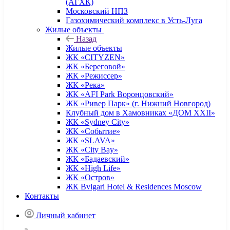
(АГХК)
Московский НПЗ
Газохимический комплекс в Усть-Луга
Жилые объекты
Назад
Жилые объекты
ЖК «CITYZEN»
ЖК «Береговой»
ЖК «Режиссер»
ЖК «Река»
ЖК «AFI Park Воронцовский»
ЖК «Ривер Парк» (г. Нижний Новгород)
Клубный дом в Хамовниках «ДОМ XXII»
ЖК «Sydney City»
ЖК «Событие»
ЖК «SLAVA»
ЖК «City Bay»
ЖК «Бадаевский»
ЖК «High Life»
ЖК «Остров»
ЖК Bvlgari Hotel & Residences Moscow
Контакты
Личный кабинет