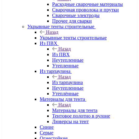
Расходные сварочные материалы
Сварочная проволока и прутки
Сварочные электроды
Прочее для сварки
Укрывные тенты строительные
Назад
Укрывные тенты строительные
Из ПВХ
Назад
Из ПВХ
Неутепленные
Утепленные
Из тарпаулина
Назад
Из тарпаулина
Неутепленные
Утеплённые
Материалы для тента
Назад
Материалы для тента
Тентовое полотно в рулоне
Люверсы на тент
Синие
Серые
Огнестойкие