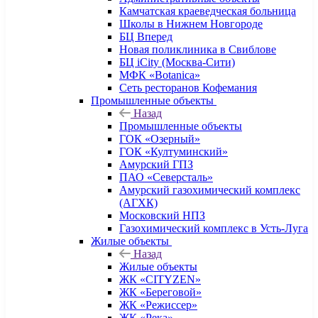
Камчатская краеведческая больница
Школы в Нижнем Новгороде
БЦ Вперед
Новая поликлиника в Свиблове
БЦ iCity (Москва-Сити)
МФК «Botanica»
Сеть ресторанов Кофемания
Промышленные объекты
Назад
Промышленные объекты
ГОК «Озерный»
ГОК «Култуминский»
Амурский ГПЗ
ПАО «Северсталь»
Амурский газохимический комплекс
(АГХК)
Московский НПЗ
Газохимический комплекс в Усть-Луга
Жилые объекты
Назад
Жилые объекты
ЖК «CITYZEN»
ЖК «Береговой»
ЖК «Режиссер»
ЖК «Река»