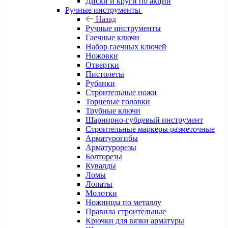
Диски и круги по акции
Ручные инструменты
Назад
Ручные инструменты
Гаечные ключи
Набор гаечных ключей
Ножовки
Отвертки
Пистолеты
Рубанки
Строительные ножи
Торцевые головки
Трубные ключи
Шарнирно-губцевый инструмент
Строительные маркеры разметочные
Арматурогибы
Арматурорезы
Болторезы
Кувалды
Ломы
Лопаты
Молотки
Ножницы по металлу
Правила строительные
Крючки для вязки арматуры