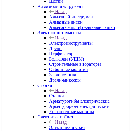
Щетки
Алмазный инструмент
Назад
Алмазный инструмент
Алмазные диски
Алмазные шлифовальные чашки
Электроинструменты
Назад
Электроинструменты
Дрели
Перфораторы
Болгарки (УШМ)
Строительные вибраторы
Отбойные молотки
Заклепочники
Дрели-миксеры
Станки
Назад
Станки
Арматурогибы электрические
Арматурорезы электрические
Упаковочные машины
Электрика и Свет
Назад
Электрика и Свет