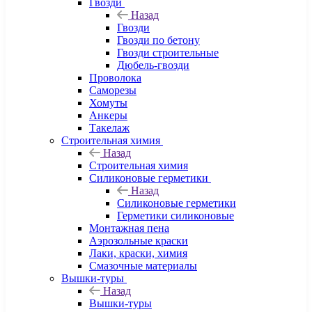
Гвозди
Назад
Гвозди
Гвозди по бетону
Гвозди строительные
Дюбель-гвозди
Проволока
Саморезы
Хомуты
Анкеры
Такелаж
Строительная химия
Назад
Строительная химия
Силиконовые герметики
Назад
Силиконовые герметики
Герметики силиконовые
Монтажная пена
Аэрозольные краски
Лаки, краски, химия
Смазочные материалы
Вышки-туры
Назад
Вышки-туры