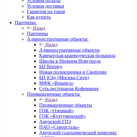
Условия оплаты
Условия доставки
Гарантия на товар
Как купить
Партнеры
Назад
Партнеры
Административные объекты
Назад
Административные объекты
Камчатская краеведческая больница
Школы в Нижнем Новгороде
БЦ Вперед
Новая поликлиника в Свиблове
БЦ iCity (Москва-Сити)
МФК «Botanica»
Сеть ресторанов Кофемания
Промышленные объекты
Назад
Промышленные объекты
ГОК «Озерный»
ГОК «Култуминский»
Амурский ГПЗ
ПАО «Северсталь»
Амурский газохимический комплекс