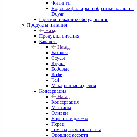
Фитинги
Водяные фильтры и обратные клапаны
Duyar
Противопожарное оборудование
Продукты питания
Назад
Продукты питания
Бакалея
Назад
Бакалея
Соусы
Крупа
Бобовые
Кофе
Чай
Макаронные изделия
Консервация
Назад
Консервация
Маслины
Оливки
Варенье и джемы
Перец
Томаты, томатная паста
Овощное ассорти