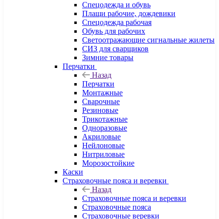
Спецодежда и обувь
Плащи рабочие, дождевики
Спецодежда рабочая
Обувь для рабочих
Светоотражающие сигнальные жилеты
СИЗ для сварщиков
Зимние товары
Перчатки
Назад
Перчатки
Монтажные
Сварочные
Резиновые
Трикотажные
Одноразовые
Акриловые
Нейлоновые
Нитриловые
Морозостойкие
Каски
Страховочные пояса и веревки
Назад
Страховочные пояса и веревки
Страховочные пояса
Страховочные веревки