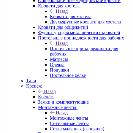
Общебольничные медицинские кровати
Кровати для хостела
Назад
Кровати для хостела
Двухъярусные кровати для хостела
Кровати для общежитий
Фурнитура для металлических кроватей
Постельные принадлежности для рабочих
Назад
Постельные принадлежности для
рабочих
Матрасы
Одеяла
Подушки
Постельное белье
Тали
Крепёж
Назад
Крепёж
Замки и комплектующие
Монтажные ленты
Назад
Монтажные ленты
Сигнальные ленты
Сетка малярная (серпянка)