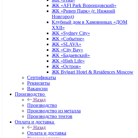
ЖК «AFI Park Воронцовский»
ЖК «Ривер Парк» (г. Нижний
Новгород)
Клубный дом в Хамовниках «ДОМ
XXII»
ЖК «Sydney City»
ЖК «Событие»
ЖК «SLAVA»
ЖК «City Bay»
ЖК «Бадаевский»
ЖК «High Life»
ЖК «Остров»
ЖК Bvlgari Hotel & Residences Moscow
Сертификаты
Реквизиты
Вакансии
Производство
Назад
Производство
Производство из металла
Производство тентов
Оплата и доставка
Назад
Оплата и доставка