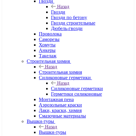
Гвозди
Назад
Гвозди
Гвозди по бетону
Гвозди строительные
Дюбель-гвозди
Проволока
Саморезы
Хомуты
Анкеры
Такелаж
Строительная химия
Назад
Строительная химия
Силиконовые герметики
Назад
Силиконовые герметики
Герметики силиконовые
Монтажная пена
Аэрозольные краски
Лаки, краски, химия
Смазочные материалы
Вышки-туры
Назад
Вышки-туры