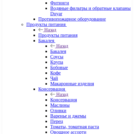
Фитинги
Водяные фильтры и обратные клапаны
Duyar
Противопожарное оборудование
Продукты питания
Назад
Продукты питания
Бакалея
Назад
Бакалея
Соусы
Крупа
Бобовые
Кофе
Чай
Макаронные изделия
Консервация
Назад
Консервация
Маслины
Оливки
Варенье и джемы
Перец
Томаты, томатная паста
Овощное ассорти