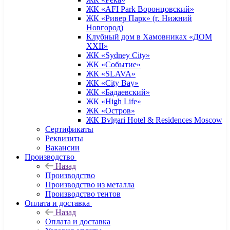
ЖК «AFI Park Воронцовский»
ЖК «Ривер Парк» (г. Нижний
Новгород)
Клубный дом в Хамовниках «ДОМ
XXII»
ЖК «Sydney City»
ЖК «Событие»
ЖК «SLAVA»
ЖК «City Bay»
ЖК «Бадаевский»
ЖК «High Life»
ЖК «Остров»
ЖК Bvlgari Hotel & Residences Moscow
Сертификаты
Реквизиты
Вакансии
Производство
Назад
Производство
Производство из металла
Производство тентов
Оплата и доставка
Назад
Оплата и доставка