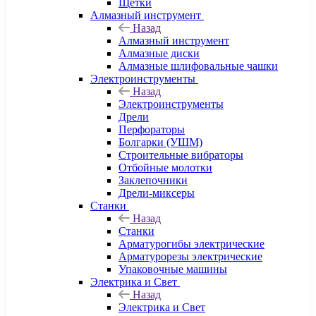
Щетки
Алмазный инструмент
Назад
Алмазный инструмент
Алмазные диски
Алмазные шлифовальные чашки
Электроинструменты
Назад
Электроинструменты
Дрели
Перфораторы
Болгарки (УШМ)
Строительные вибраторы
Отбойные молотки
Заклепочники
Дрели-миксеры
Станки
Назад
Станки
Арматурогибы электрические
Арматурорезы электрические
Упаковочные машины
Электрика и Свет
Назад
Электрика и Свет