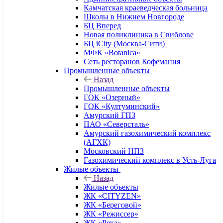
Камчатская краеведческая больница
Школы в Нижнем Новгороде
БЦ Вперед
Новая поликлиника в Свиблове
БЦ iCity (Москва-Сити)
МФК «Botanica»
Сеть ресторанов Кофемания
Промышленные объекты
Назад
Промышленные объекты
ГОК «Озерный»
ГОК «Култуминский»
Амурский ГПЗ
ПАО «Северсталь»
Амурский газохимический комплекс
(АГХК)
Московский НПЗ
Газохимический комплекс в Усть-Луга
Жилые объекты
Назад
Жилые объекты
ЖК «CITYZEN»
ЖК «Береговой»
ЖК «Режиссер»
ЖК «Река»