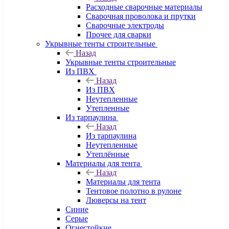
Расходные сварочные материалы
Сварочная проволока и прутки
Сварочные электроды
Прочее для сварки
Укрывные тенты строительные
Назад
Укрывные тенты строительные
Из ПВХ
Назад
Из ПВХ
Неутепленные
Утепленные
Из тарпаулина
Назад
Из тарпаулина
Неутепленные
Утеплённые
Материалы для тента
Назад
Материалы для тента
Тентовое полотно в рулоне
Люверсы на тент
Синие
Серые
Огнестойкие