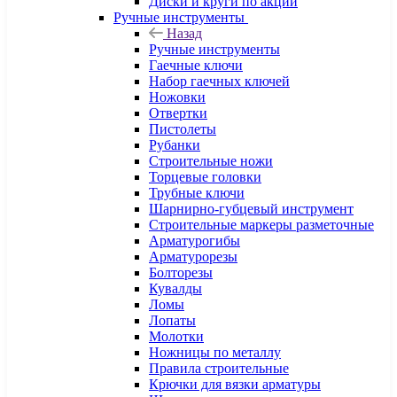
Диски и круги по акции
Ручные инструменты
Назад
Ручные инструменты
Гаечные ключи
Набор гаечных ключей
Ножовки
Отвертки
Пистолеты
Рубанки
Строительные ножи
Торцевые головки
Трубные ключи
Шарнирно-губцевый инструмент
Строительные маркеры разметочные
Арматурогибы
Арматурорезы
Болторезы
Кувалды
Ломы
Лопаты
Молотки
Ножницы по металлу
Правила строительные
Крючки для вязки арматуры