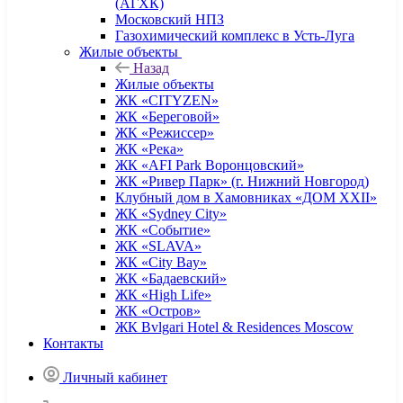
(АГХК)
Московский НПЗ
Газохимический комплекс в Усть-Луга
Жилые объекты
Назад
Жилые объекты
ЖК «CITYZEN»
ЖК «Береговой»
ЖК «Режиссер»
ЖК «Река»
ЖК «AFI Park Воронцовский»
ЖК «Ривер Парк» (г. Нижний Новгород)
Клубный дом в Хамовниках «ДОМ XXII»
ЖК «Sydney City»
ЖК «Событие»
ЖК «SLAVA»
ЖК «City Bay»
ЖК «Бадаевский»
ЖК «High Life»
ЖК «Остров»
ЖК Bvlgari Hotel & Residences Moscow
Контакты
Личный кабинет