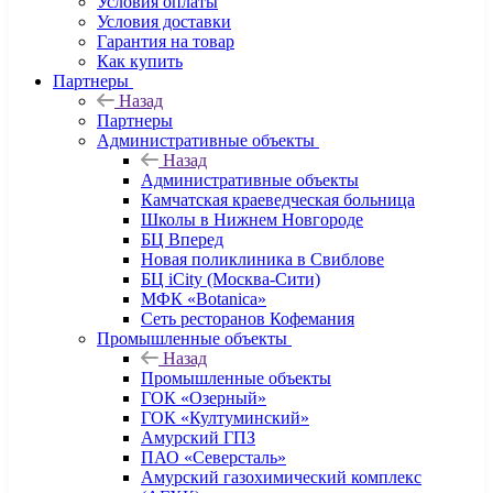
Условия оплаты
Условия доставки
Гарантия на товар
Как купить
Партнеры
Назад
Партнеры
Административные объекты
Назад
Административные объекты
Камчатская краеведческая больница
Школы в Нижнем Новгороде
БЦ Вперед
Новая поликлиника в Свиблове
БЦ iCity (Москва-Сити)
МФК «Botanica»
Сеть ресторанов Кофемания
Промышленные объекты
Назад
Промышленные объекты
ГОК «Озерный»
ГОК «Култуминский»
Амурский ГПЗ
ПАО «Северсталь»
Амурский газохимический комплекс