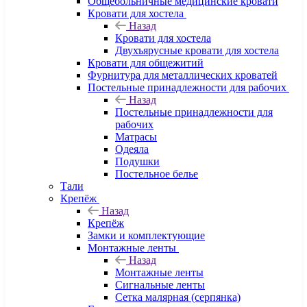
Общебольничные медицинские кровати
Кровати для хостела
Назад
Кровати для хостела
Двухъярусные кровати для хостела
Кровати для общежитий
Фурнитура для металлических кроватей
Постельные принадлежности для рабочих
Назад
Постельные принадлежности для
рабочих
Матрасы
Одеяла
Подушки
Постельное белье
Тали
Крепёж
Назад
Крепёж
Замки и комплектующие
Монтажные ленты
Назад
Монтажные ленты
Сигнальные ленты
Сетка малярная (серпянка)