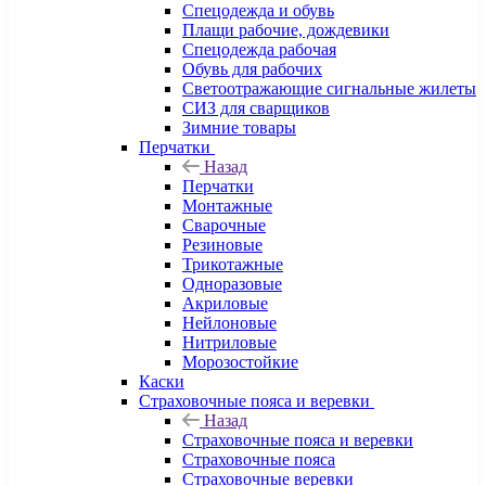
Спецодежда и обувь
Плащи рабочие, дождевики
Спецодежда рабочая
Обувь для рабочих
Светоотражающие сигнальные жилеты
СИЗ для сварщиков
Зимние товары
Перчатки
Назад
Перчатки
Монтажные
Сварочные
Резиновые
Трикотажные
Одноразовые
Акриловые
Нейлоновые
Нитриловые
Морозостойкие
Каски
Страховочные пояса и веревки
Назад
Страховочные пояса и веревки
Страховочные пояса
Страховочные веревки