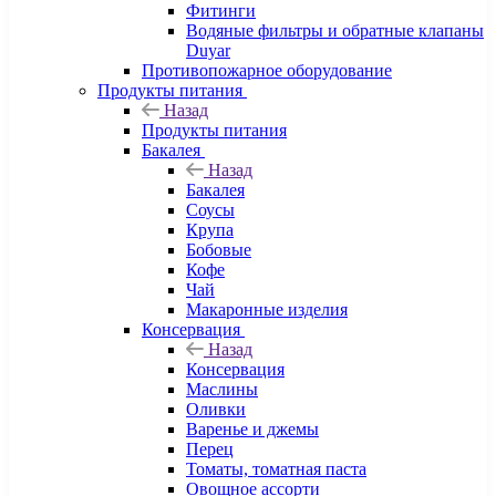
Фитинги
Водяные фильтры и обратные клапаны
Duyar
Противопожарное оборудование
Продукты питания
Назад
Продукты питания
Бакалея
Назад
Бакалея
Соусы
Крупа
Бобовые
Кофе
Чай
Макаронные изделия
Консервация
Назад
Консервация
Маслины
Оливки
Варенье и джемы
Перец
Томаты, томатная паста
Овощное ассорти