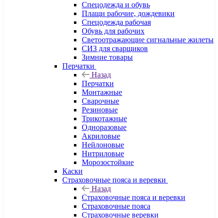
Спецодежда и обувь
Плащи рабочие, дождевики
Спецодежда рабочая
Обувь для рабочих
Светоотражающие сигнальные жилеты
СИЗ для сварщиков
Зимние товары
Перчатки
Назад
Перчатки
Монтажные
Сварочные
Резиновые
Трикотажные
Одноразовые
Акриловые
Нейлоновые
Нитриловые
Морозостойкие
Каски
Страховочные пояса и веревки
Назад
Страховочные пояса и веревки
Страховочные пояса
Страховочные веревки