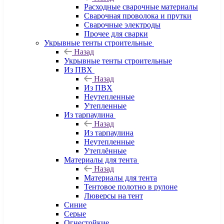
Расходные сварочные материалы
Сварочная проволока и прутки
Сварочные электроды
Прочее для сварки
Укрывные тенты строительные
Назад
Укрывные тенты строительные
Из ПВХ
Назад
Из ПВХ
Неутепленные
Утепленные
Из тарпаулина
Назад
Из тарпаулина
Неутепленные
Утеплённые
Материалы для тента
Назад
Материалы для тента
Тентовое полотно в рулоне
Люверсы на тент
Синие
Серые
Огнестойкие