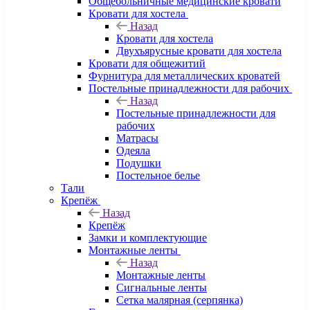
Общебольничные медицинские кровати
Кровати для хостела
Назад
Кровати для хостела
Двухъярусные кровати для хостела
Кровати для общежитий
Фурнитура для металлических кроватей
Постельные принадлежности для рабочих
Назад
Постельные принадлежности для
рабочих
Матрасы
Одеяла
Подушки
Постельное белье
Тали
Крепёж
Назад
Крепёж
Замки и комплектующие
Монтажные ленты
Назад
Монтажные ленты
Сигнальные ленты
Сетка малярная (серпянка)