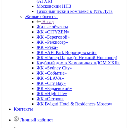
(АГХК)
Московский НПЗ
Газохимический комплекс в Усть-Луга
Жилые объекты
Назад
Жилые объекты
ЖК «CITYZEN»
ЖК «Береговой»
ЖК «Режиссер»
ЖК «Река»
ЖК «AFI Park Воронцовский»
ЖК «Ривер Парк» (г. Нижний Новгород)
Клубный дом в Хамовниках «ДОМ XXII»
ЖК «Sydney City»
ЖК «Событие»
ЖК «SLAVA»
ЖК «City Bay»
ЖК «Бадаевский»
ЖК «High Life»
ЖК «Остров»
ЖК Bvlgari Hotel & Residences Moscow
Контакты
Личный кабинет