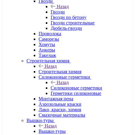
Гвозди
Назад
Гвозди
Гвозди по бетону
Гвозди строительные
Дюбель-гвозди
Проволока
Саморезы
Хомуты
Анкеры
Такелаж
Строительная химия
Назад
Строительная химия
Силиконовые герметики
Назад
Силиконовые герметики
Герметики силиконовые
Монтажная пена
Аэрозольные краски
Лаки, краски, химия
Смазочные материалы
Вышки-туры
Назад
Вышки-туры