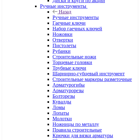
Диски и круги по акции
Ручные инструменты
Назад
Ручные инструменты
Гаечные ключи
Набор гаечных ключей
Ножовки
Отвертки
Пистолеты
Рубанки
Строительные ножи
Торцевые головки
Трубные ключи
Шарнирно-губцевый инструмент
Строительные маркеры разметочные
Арматурогибы
Арматурорезы
Болторезы
Кувалды
Ломы
Лопаты
Молотки
Ножницы по металлу
Правила строительные
Крючки для вязки арматуры