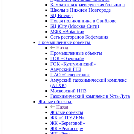
Камчатская краеведческая больница
Школы в Нижнем Новгороде
БЦ Вперед
Новая поликлиника в Свиблове
БЦ iCity (Москва-Сити)
МФК «Botanica»
Сеть ресторанов Кофемания
Промышленные объекты
Назад
Промышленные объекты
ГОК «Озерный»
ГОК «Култуминский»
Амурский ГПЗ
ПАО «Северсталь»
Амурский газохимический комплекс
(АГХК)
Московский НПЗ
Газохимический комплекс в Усть-Луга
Жилые объекты
Назад
Жилые объекты
ЖК «CITYZEN»
ЖК «Береговой»
ЖК «Режиссер»
ЖК «Река»