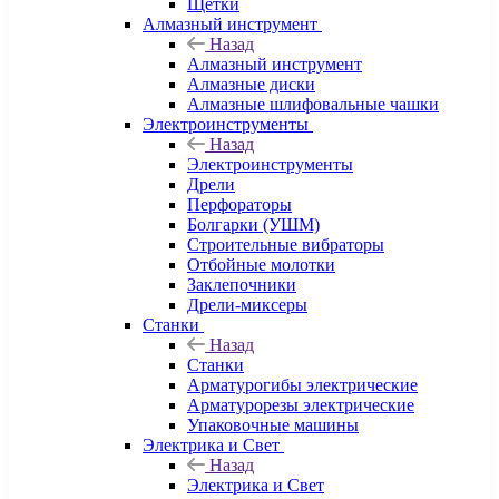
Щетки
Алмазный инструмент
Назад
Алмазный инструмент
Алмазные диски
Алмазные шлифовальные чашки
Электроинструменты
Назад
Электроинструменты
Дрели
Перфораторы
Болгарки (УШМ)
Строительные вибраторы
Отбойные молотки
Заклепочники
Дрели-миксеры
Станки
Назад
Станки
Арматурогибы электрические
Арматурорезы электрические
Упаковочные машины
Электрика и Свет
Назад
Электрика и Свет