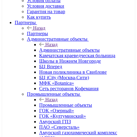
Условия оплаты
Условия доставки
Гарантия на товар
Как купить
Партнеры
Назад
Партнеры
Административные объекты
Назад
Административные объекты
Камчатская краеведческая больница
Школы в Нижнем Новгороде
БЦ Вперед
Новая поликлиника в Свиблове
БЦ iCity (Москва-Сити)
МФК «Botanica»
Сеть ресторанов Кофемания
Промышленные объекты
Назад
Промышленные объекты
ГОК «Озерный»
ГОК «Култуминский»
Амурский ГПЗ
ПАО «Северсталь»
Амурский газохимический комплекс