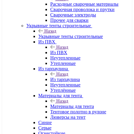
Расходные сварочные материалы
Сварочная проволока и прутки
Сварочные электроды
Прочее для сварки
Укрывные тенты строительные
Назад
Укрывные тенты строительные
Из ПВХ
Назад
Из ПВХ
Неутепленные
Утепленные
Из тарпаулина
Назад
Из тарпаулина
Неутепленные
Утеплённые
Материалы для тента
Назад
Материалы для тента
Тентовое полотно в рулоне
Люверсы на тент
Синие
Серые
Огнестойкие