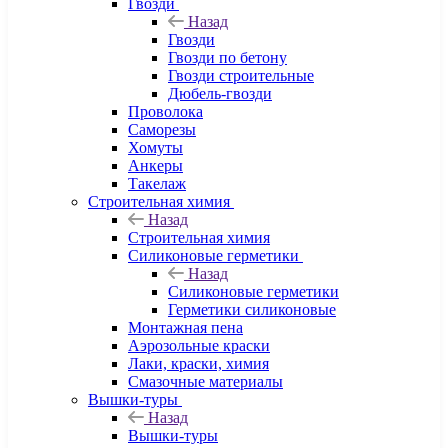
Гвозди
Назад
Гвозди
Гвозди по бетону
Гвозди строительные
Дюбель-гвозди
Проволока
Саморезы
Хомуты
Анкеры
Такелаж
Строительная химия
Назад
Строительная химия
Силиконовые герметики
Назад
Силиконовые герметики
Герметики силиконовые
Монтажная пена
Аэрозольные краски
Лаки, краски, химия
Смазочные материалы
Вышки-туры
Назад
Вышки-туры