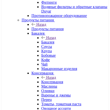
Фитинги
Водяные фильтры и обратные клапаны
Duyar
Противопожарное оборудование
Продукты питания
Назад
Продукты питания
Бакалея
Назад
Бакалея
Соусы
Крупа
Бобовые
Кофе
Чай
Макаронные изделия
Консервация
Назад
Консервация
Маслины
Оливки
Варенье и джемы
Перец
Томаты, томатная паста
Овощное ассорти