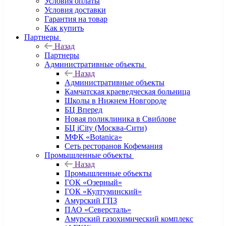
Условия оплаты
Условия доставки
Гарантия на товар
Как купить
Партнеры
Назад
Партнеры
Административные объекты
Назад
Административные объекты
Камчатская краеведческая больница
Школы в Нижнем Новгороде
БЦ Вперед
Новая поликлиника в Свиблове
БЦ iCity (Москва-Сити)
МФК «Botanica»
Сеть ресторанов Кофемания
Промышленные объекты
Назад
Промышленные объекты
ГОК «Озерный»
ГОК «Култуминский»
Амурский ГПЗ
ПАО «Северсталь»
Амурский газохимический комплекс