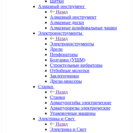
Щетки
Алмазный инструмент
Назад
Алмазный инструмент
Алмазные диски
Алмазные шлифовальные чашки
Электроинструменты
Назад
Электроинструменты
Дрели
Перфораторы
Болгарки (УШМ)
Строительные вибраторы
Отбойные молотки
Заклепочники
Дрели-миксеры
Станки
Назад
Станки
Арматурогибы электрические
Арматурорезы электрические
Упаковочные машины
Электрика и Свет
Назад
Электрика и Свет