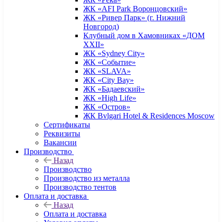
ЖК «AFI Park Воронцовский»
ЖК «Ривер Парк» (г. Нижний
Новгород)
Клубный дом в Хамовниках «ДОМ
XXII»
ЖК «Sydney City»
ЖК «Событие»
ЖК «SLAVA»
ЖК «City Bay»
ЖК «Бадаевский»
ЖК «High Life»
ЖК «Остров»
ЖК Bvlgari Hotel & Residences Moscow
Сертификаты
Реквизиты
Вакансии
Производство
Назад
Производство
Производство из металла
Производство тентов
Оплата и доставка
Назад
Оплата и доставка