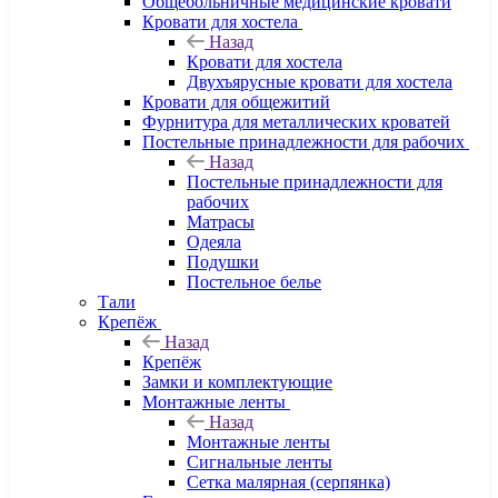
Общебольничные медицинские кровати
Кровати для хостела
Назад
Кровати для хостела
Двухъярусные кровати для хостела
Кровати для общежитий
Фурнитура для металлических кроватей
Постельные принадлежности для рабочих
Назад
Постельные принадлежности для
рабочих
Матрасы
Одеяла
Подушки
Постельное белье
Тали
Крепёж
Назад
Крепёж
Замки и комплектующие
Монтажные ленты
Назад
Монтажные ленты
Сигнальные ленты
Сетка малярная (серпянка)