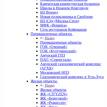
Камчатская краеведческая больница
Школы в Нижнем Новгороде
БЦ Вперед
Новая поликлиника в Свиблове
БЦ iCity (Москва-Сити)
МФК «Botanica»
Сеть ресторанов Кофемания
Промышленные объекты
Назад
Промышленные объекты
ГОК «Озерный»
ГОК «Култуминский»
Амурский ГПЗ
ПАО «Северсталь»
Амурский газохимический комплекс
(АГХК)
Московский НПЗ
Газохимический комплекс в Усть-Луга
Жилые объекты
Назад
Жилые объекты
ЖК «CITYZEN»
ЖК «Береговой»
ЖК «Режиссер»
ЖК «Река»