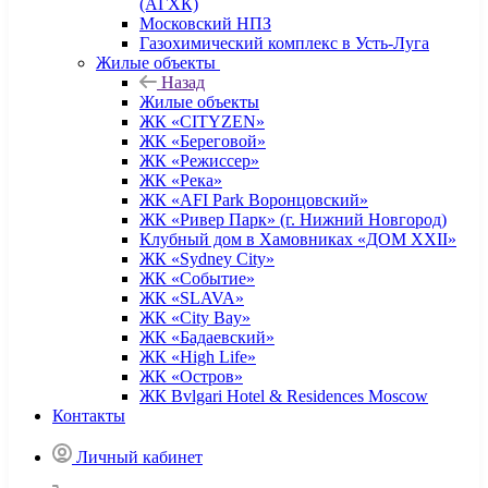
(АГХК)
Московский НПЗ
Газохимический комплекс в Усть-Луга
Жилые объекты
Назад
Жилые объекты
ЖК «CITYZEN»
ЖК «Береговой»
ЖК «Режиссер»
ЖК «Река»
ЖК «AFI Park Воронцовский»
ЖК «Ривер Парк» (г. Нижний Новгород)
Клубный дом в Хамовниках «ДОМ XXII»
ЖК «Sydney City»
ЖК «Событие»
ЖК «SLAVA»
ЖК «City Bay»
ЖК «Бадаевский»
ЖК «High Life»
ЖК «Остров»
ЖК Bvlgari Hotel & Residences Moscow
Контакты
Личный кабинет