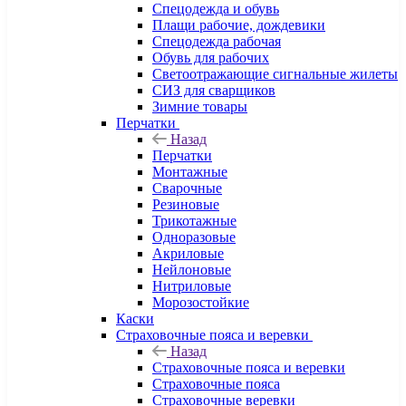
Спецодежда и обувь
Плащи рабочие, дождевики
Спецодежда рабочая
Обувь для рабочих
Светоотражающие сигнальные жилеты
СИЗ для сварщиков
Зимние товары
Перчатки
Назад
Перчатки
Монтажные
Сварочные
Резиновые
Трикотажные
Одноразовые
Акриловые
Нейлоновые
Нитриловые
Морозостойкие
Каски
Страховочные пояса и веревки
Назад
Страховочные пояса и веревки
Страховочные пояса
Страховочные веревки