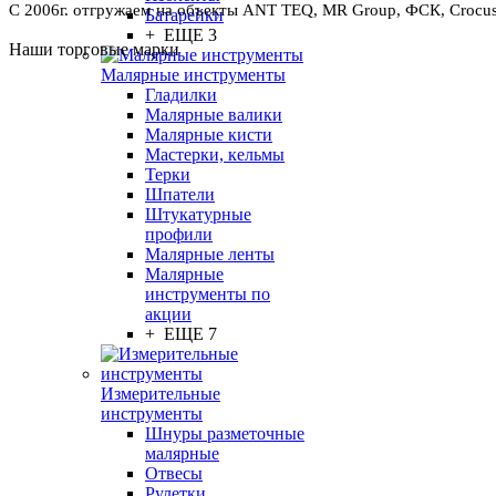
С 2006г. отгружаем на объекты ANT TEQ, MR Group, ФСК, Crocus 
Батарейки
+ ЕЩЕ 3
Наши торговые марки
Малярные инструменты
Гладилки
Малярные валики
Малярные кисти
Мастерки, кельмы
Терки
Шпатели
Штукатурные
профили
Малярные ленты
Малярные
инструменты по
акции
+ ЕЩЕ 7
Измерительные
инструменты
Шнуры разметочные
малярные
Отвесы
Рулетки