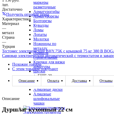
1 150
руб.
маркеры
/шт.
разметочные
Достаточно
Арматурогибы
Получить оптовые цены
Арматурорезы
Характеристики
Болторезы
Материал
Кувалды
—
Ломы
металл
Лопаты
Страна
Молотки
—
Ножницы по
Турция
металлу
Тестомес электрический BHY.75K с крышкой 75 кг 380 В BOG
Правила
Самовар электрический автоматический с термостатом и зава
строительные
Крючки для вязки
Похожие товары
арматуры
С этим товаром покупают
Щетки
+ ЕЩЕ 20
Описание
Оплата
Доставка
Отзывы
Алмазный инструмент
Алмазные диски
Алмазные
Описание
шлифовальные
чашки
Дуршлаг кухонный 22 см
Электроинструменты