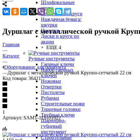
Шлифовальные
круги
Лепестковые круги
Наждачная бумага/
шкурки
Дуршлаг с металлической ручкой Круп
Насадки
Диски и круги по
акции
Главная
+ ЕЩЕ 4
—
Каталог
Ручные инструменты
—
Гаечные ключи
Оборудование для общепита
Набор гаечных
—
Дуршлаг с металлической ручкой Крупно-сетчатый 22 см
ключей
Код товара:
36421
Ножовки
Отвертки
Пистолеты
Рубанки
Строительные ножи
Торцевые головки
1
Трубные ключи
Артикул:
SAMT-113101022
Шарнирно-
губцевый
инструмент
Строительные