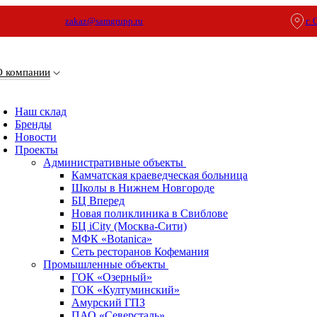
zakaz@samgrupp.ru
г.
О компании
Наш склад
Бренды
Новости
Проекты
Административные объекты
Камчатская краеведческая больница
Школы в Нижнем Новгороде
БЦ Вперед
Новая поликлиника в Свиблове
БЦ iCity (Москва-Сити)
МФК «Botanica»
Сеть ресторанов Кофемания
Промышленные объекты
ГОК «Озерный»
ГОК «Култуминский»
Амурский ГПЗ
ПАО «Северсталь»