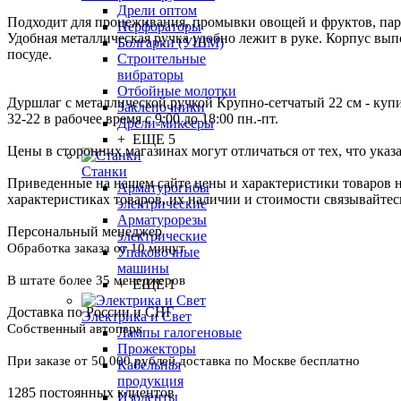
Дрели оптом
Подходит для процеживания, промывки овощей и фруктов, паро
Перфораторы
Удобная металлическая ручка удобно лежит в руке. Корпус вып
Болгарки (УШМ)
посуде.
Строительные
вибраторы
Отбойные молотки
Дуршлаг с металлической ручкой Крупно-сетчатый 22 см - купи
Заклепочники
32-22 в рабочее время с 9:00 до 18:00 пн.-пт.
Дрели-миксеры
+ ЕЩЕ 5
Цены в сторонних магазинах могут отличаться от тех, что указ
Станки
Приведенные на нашем сайте цены и характеристики товаров 
Арматурогибы
характеристиках товаров, их наличии и стоимости связывайте
электрические
Арматурорезы
Персональный менеджер
электрические
Обработка заказа от 10 минут
Упаковочные
машины
В штате более 35 менеджеров
+ ЕЩЕ 1
Доставка по России и СНГ
Электрика и Свет
Собственный автопарк
Лампы галогеновые
Прожекторы
При заказе от 50 000 рублей доставка по Москве бесплатно
Кабельная
продукция
1285 постоянных клиентов
Изоленты