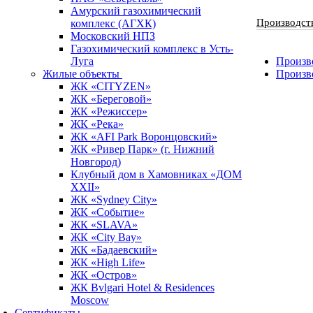
Амурский газохимический
Производст
комплекс (АГХК)
Московский НПЗ
Газохимический комплекс в Усть-
Луга
Произво
Жилые объекты
Произв
ЖК «CITYZEN»
ЖК «Береговой»
ЖК «Режиссер»
ЖК «Река»
ЖК «AFI Park Воронцовский»
ЖК «Ривер Парк» (г. Нижний
Новгород)
Клубный дом в Хамовниках «ДОМ
XXII»
ЖК «Sydney City»
ЖК «Событие»
ЖК «SLAVA»
ЖК «City Bay»
ЖК «Бадаевский»
ЖК «High Life»
ЖК «Остров»
ЖК Bvlgari Hotel & Residences
Moscow
Сертификаты