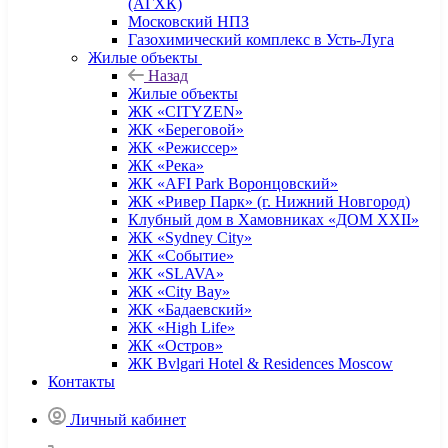
(АГХК)
Московский НПЗ
Газохимический комплекс в Усть-Луга
Жилые объекты
Назад
Жилые объекты
ЖК «CITYZEN»
ЖК «Береговой»
ЖК «Режиссер»
ЖК «Река»
ЖК «AFI Park Воронцовский»
ЖК «Ривер Парк» (г. Нижний Новгород)
Клубный дом в Хамовниках «ДОМ XXII»
ЖК «Sydney City»
ЖК «Событие»
ЖК «SLAVA»
ЖК «City Bay»
ЖК «Бадаевский»
ЖК «High Life»
ЖК «Остров»
ЖК Bvlgari Hotel & Residences Moscow
Контакты
Личный кабинет