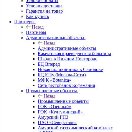
Условия оплаты
Условия доставки
Гарантия на товар
Как купить
Партнеры
Назад
Партнеры
Административные объекты
Назад
Административные объекты
Камчатская краеведческая больница
Школы в Нижнем Новгороде
БЦ Вперед
Новая поликлиника в Свиблове
БЦ iCity (Москва-Сити)
МФК «Botanica»
Сеть ресторанов Кофемания
Промышленные объекты
Назад
Промышленные объекты
ГОК «Озерный»
ГОК «Култуминский»
Амурский ГПЗ
ПАО «Северсталь»
Амурский газохимический комплекс