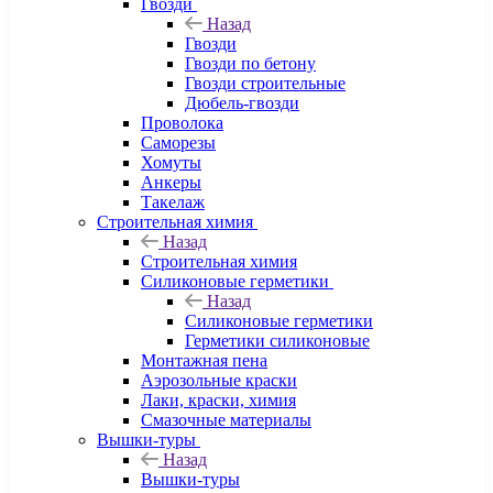
Гвозди
Назад
Гвозди
Гвозди по бетону
Гвозди строительные
Дюбель-гвозди
Проволока
Саморезы
Хомуты
Анкеры
Такелаж
Строительная химия
Назад
Строительная химия
Силиконовые герметики
Назад
Силиконовые герметики
Герметики силиконовые
Монтажная пена
Аэрозольные краски
Лаки, краски, химия
Смазочные материалы
Вышки-туры
Назад
Вышки-туры