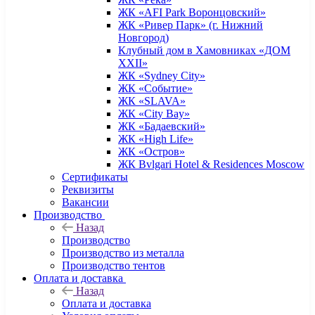
ЖК «AFI Park Воронцовский»
ЖК «Ривер Парк» (г. Нижний
Новгород)
Клубный дом в Хамовниках «ДОМ
XXII»
ЖК «Sydney City»
ЖК «Событие»
ЖК «SLAVA»
ЖК «City Bay»
ЖК «Бадаевский»
ЖК «High Life»
ЖК «Остров»
ЖК Bvlgari Hotel & Residences Moscow
Сертификаты
Реквизиты
Вакансии
Производство
Назад
Производство
Производство из металла
Производство тентов
Оплата и доставка
Назад
Оплата и доставка