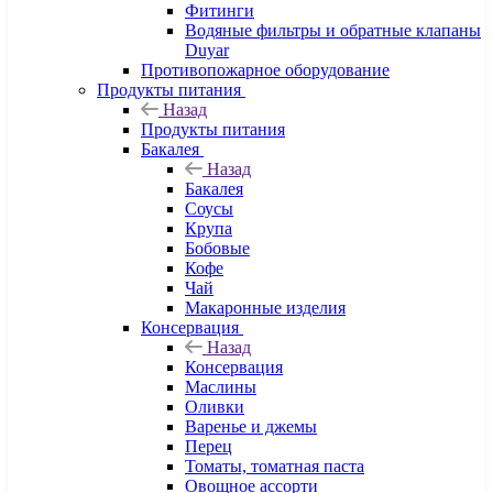
Фитинги
Водяные фильтры и обратные клапаны
Duyar
Противопожарное оборудование
Продукты питания
Назад
Продукты питания
Бакалея
Назад
Бакалея
Соусы
Крупа
Бобовые
Кофе
Чай
Макаронные изделия
Консервация
Назад
Консервация
Маслины
Оливки
Варенье и джемы
Перец
Томаты, томатная паста
Овощное ассорти