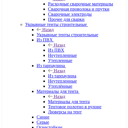
Расходные сварочные материалы
Сварочная проволока и прутки
Сварочные электроды
Прочее для сварки
Укрывные тенты строительные
Назад
Укрывные тенты строительные
Из ПВХ
Назад
Из ПВХ
Неутепленные
Утепленные
Из тарпаулина
Назад
Из тарпаулина
Неутепленные
Утеплённые
Материалы для тента
Назад
Материалы для тента
Тентовое полотно в рулоне
Люверсы на тент
Синие
Серые
Огнестойкие