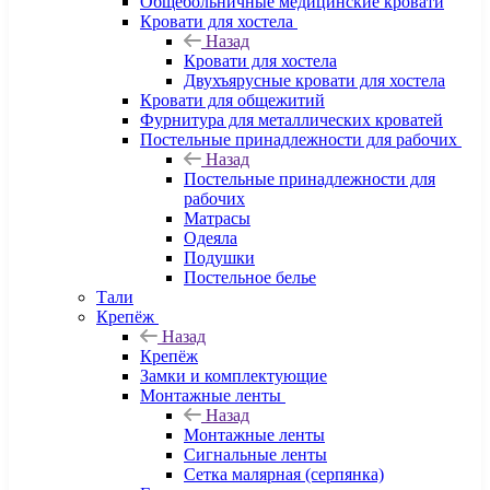
Общебольничные медицинские кровати
Кровати для хостела
Назад
Кровати для хостела
Двухъярусные кровати для хостела
Кровати для общежитий
Фурнитура для металлических кроватей
Постельные принадлежности для рабочих
Назад
Постельные принадлежности для
рабочих
Матрасы
Одеяла
Подушки
Постельное белье
Тали
Крепёж
Назад
Крепёж
Замки и комплектующие
Монтажные ленты
Назад
Монтажные ленты
Сигнальные ленты
Сетка малярная (серпянка)