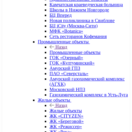
Камчатская краеведческая больница
Школы в Нижнем Новгороде
БЦ Вперед
Новая поликлиника в Свиблове
БЦ iCity (Москва-Сити)
МФК «Botanica»
Сеть ресторанов Кофемания
Промышленные объекты
Назад
Промышленные объекты
ГОК «Озерный»
ГОК «Култуминский»
Амурский ГПЗ
ПАО «Северсталь»
Амурский газохимический комплекс
(АГХК)
Московский НПЗ
Газохимический комплекс в Усть-Луга
Жилые объекты
Назад
Жилые объекты
ЖК «CITYZEN»
ЖК «Береговой»
ЖК «Режиссер»
ЖК «Река»