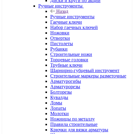
Диски и круги по акции
Ручные инструменты
Назад
Ручные инструменты
Гаечные ключи
Набор гаечных ключей
Ножовки
Отвертки
Пистолеты
Рубанки
Строительные ножи
Торцевые головки
Трубные ключи
Шарнирно-губцевый инструмент
Строительные маркеры разметочные
Арматурогибы
Арматурорезы
Болторезы
Кувалды
Ломы
Лопаты
Молотки
Ножницы по металлу
Правила строительные
Крючки для вязки арматуры