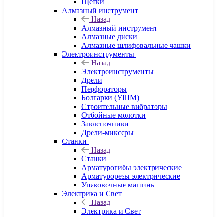
Щетки
Алмазный инструмент
Назад
Алмазный инструмент
Алмазные диски
Алмазные шлифовальные чашки
Электроинструменты
Назад
Электроинструменты
Дрели
Перфораторы
Болгарки (УШМ)
Строительные вибраторы
Отбойные молотки
Заклепочники
Дрели-миксеры
Станки
Назад
Станки
Арматурогибы электрические
Арматурорезы электрические
Упаковочные машины
Электрика и Свет
Назад
Электрика и Свет