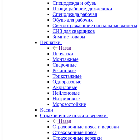
Спецодежда и обувь
Плащи рабочие, дождевики
Спецодежда рабочая
Обувь для рабочих
Светоотражающие сигнальные жилеты
СИЗ для сварщиков
Зимние товары
Перчатки
Назад
Перчатки
Монтажные
Сварочные
Резиновые
Трикотажные
Одноразовые
Акриловые
Нейлоновые
Нитриловые
Морозостойкие
Каски
Страховочные пояса и веревки
Назад
Страховочные пояса и веревки
Страховочные пояса
Страховочные веревки