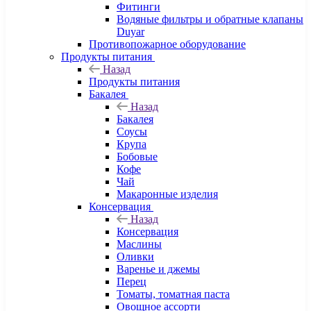
Фитинги
Водяные фильтры и обратные клапаны
Duyar
Противопожарное оборудование
Продукты питания
Назад
Продукты питания
Бакалея
Назад
Бакалея
Соусы
Крупа
Бобовые
Кофе
Чай
Макаронные изделия
Консервация
Назад
Консервация
Маслины
Оливки
Варенье и джемы
Перец
Томаты, томатная паста
Овощное ассорти