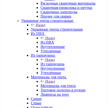
Расходные сварочные материалы
Сварочная проволока и прутки
Сварочные электроды
Прочее для сварки
Укрывные тенты строительные
Назад
Укрывные тенты строительные
Из ПВХ
Назад
Из ПВХ
Неутепленные
Утепленные
Из тарпаулина
Назад
Из тарпаулина
Неутепленные
Утеплённые
Материалы для тента
Назад
Материалы для тента
Тентовое полотно в рулоне
Люверсы на тент
Синие
Серые
Огнестойкие