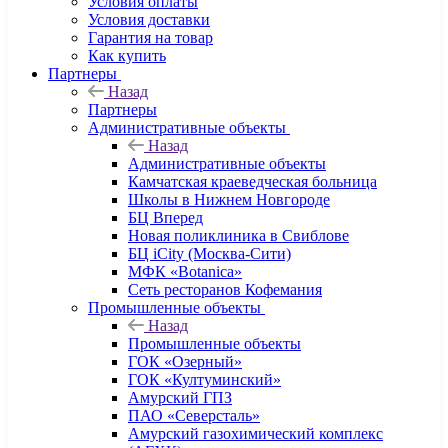
Условия оплаты
Условия доставки
Гарантия на товар
Как купить
Партнеры
Назад
Партнеры
Административные объекты
Назад
Административные объекты
Камчатская краеведческая больница
Школы в Нижнем Новгороде
БЦ Вперед
Новая поликлиника в Свиблове
БЦ iCity (Москва-Сити)
МФК «Botanica»
Сеть ресторанов Кофемания
Промышленные объекты
Назад
Промышленные объекты
ГОК «Озерный»
ГОК «Култуминский»
Амурский ГПЗ
ПАО «Северсталь»
Амурский газохимический комплекс