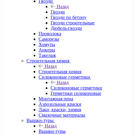
Гвозди
Назад
Гвозди
Гвозди по бетону
Гвозди строительные
Дюбель-гвозди
Проволока
Саморезы
Хомуты
Анкеры
Такелаж
Строительная химия
Назад
Строительная химия
Силиконовые герметики
Назад
Силиконовые герметики
Герметики силиконовые
Монтажная пена
Аэрозольные краски
Лаки, краски, химия
Смазочные материалы
Вышки-туры
Назад
Вышки-туры