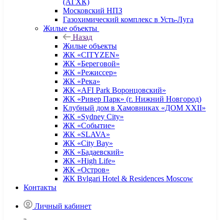
(АГХК)
Московский НПЗ
Газохимический комплекс в Усть-Луга
Жилые объекты
Назад
Жилые объекты
ЖК «CITYZEN»
ЖК «Береговой»
ЖК «Режиссер»
ЖК «Река»
ЖК «AFI Park Воронцовский»
ЖК «Ривер Парк» (г. Нижний Новгород)
Клубный дом в Хамовниках «ДОМ XXII»
ЖК «Sydney City»
ЖК «Событие»
ЖК «SLAVA»
ЖК «City Bay»
ЖК «Бадаевский»
ЖК «High Life»
ЖК «Остров»
ЖК Bvlgari Hotel & Residences Moscow
Контакты
Личный кабинет