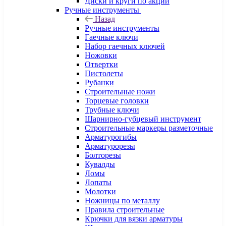
Диски и круги по акции
Ручные инструменты
Назад
Ручные инструменты
Гаечные ключи
Набор гаечных ключей
Ножовки
Отвертки
Пистолеты
Рубанки
Строительные ножи
Торцевые головки
Трубные ключи
Шарнирно-губцевый инструмент
Строительные маркеры разметочные
Арматурогибы
Арматурорезы
Болторезы
Кувалды
Ломы
Лопаты
Молотки
Ножницы по металлу
Правила строительные
Крючки для вязки арматуры