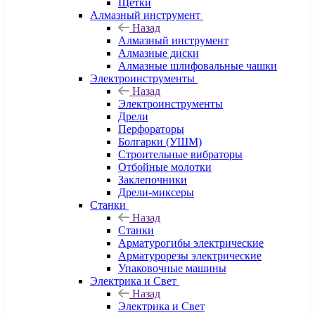
Щетки
Алмазный инструмент
Назад
Алмазный инструмент
Алмазные диски
Алмазные шлифовальные чашки
Электроинструменты
Назад
Электроинструменты
Дрели
Перфораторы
Болгарки (УШМ)
Строительные вибраторы
Отбойные молотки
Заклепочники
Дрели-миксеры
Станки
Назад
Станки
Арматурогибы электрические
Арматурорезы электрические
Упаковочные машины
Электрика и Свет
Назад
Электрика и Свет