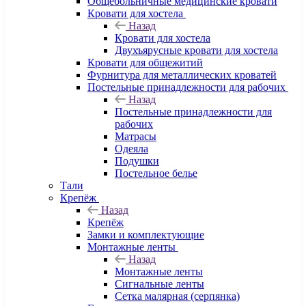
Общебольничные медицинские кровати
Кровати для хостела
Назад
Кровати для хостела
Двухъярусные кровати для хостела
Кровати для общежитий
Фурнитура для металлических кроватей
Постельные принадлежности для рабочих
Назад
Постельные принадлежности для
рабочих
Матрасы
Одеяла
Подушки
Постельное белье
Тали
Крепёж
Назад
Крепёж
Замки и комплектующие
Монтажные ленты
Назад
Монтажные ленты
Сигнальные ленты
Сетка малярная (серпянка)