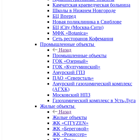
Камчатская краеведческая больница
Школы в Нижнем Новгороде
БЦ Вперед
Новая поликлиника в Свиблове
БЦ iCity (Москва-Сити)
МФК «Botanica»
Сеть ресторанов Кофемания
Промышленные объекты
Назад
Промышленные объекты
ГОК «Озерный»
ГОК «Култуминский»
Амурский ГПЗ
ПАО «Северсталь»
Амурский газохимический комплекс
(АГХК)
Московский НПЗ
Газохимический комплекс в Усть-Луга
Жилые объекты
Назад
Жилые объекты
ЖК «CITYZEN»
ЖК «Береговой»
ЖК «Режиссер»
ЖК «Река»