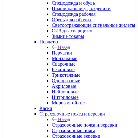
Спецодежда и обувь
Плащи рабочие, дождевики
Спецодежда рабочая
Обувь для рабочих
Светоотражающие сигнальные жилеты
СИЗ для сварщиков
Зимние товары
Перчатки
Назад
Перчатки
Монтажные
Сварочные
Резиновые
Трикотажные
Одноразовые
Акриловые
Нейлоновые
Нитриловые
Морозостойкие
Каски
Страховочные пояса и веревки
Назад
Страховочные пояса и веревки
Страховочные пояса
Страховочные веревки