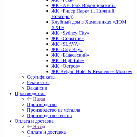
ЖК «AFI Park Воронцовский»
ЖК «Ривер Парк» (г. Нижний
Новгород)
Клубный дом в Хамовниках «ДОМ
XXII»
ЖК «Sydney City»
ЖК «Событие»
ЖК «SLAVA»
ЖК «City Bay»
ЖК «Бадаевский»
ЖК «High Life»
ЖК «Остров»
ЖК Bvlgari Hotel & Residences Moscow
Сертификаты
Реквизиты
Вакансии
Производство
Назад
Производство
Производство из металла
Производство тентов
Оплата и доставка
Назад
Оплата и доставка