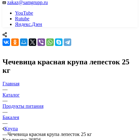
zakaz@samgrupp.ru
YouTube
Rutube
Яндекс.Дзен
Чечевица красная крупа лепесток 25
кг
Главная
—
Каталог
—
Продукты питания
—
Бакалея
—
Крупа
—
Чечевица красная крупа лепесток 25 кг
Код товара:
36856