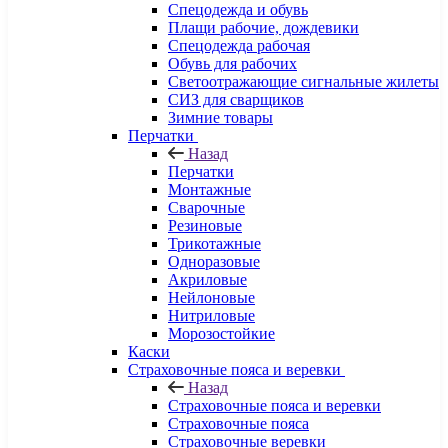
Спецодежда и обувь
Плащи рабочие, дождевики
Спецодежда рабочая
Обувь для рабочих
Светоотражающие сигнальные жилеты
СИЗ для сварщиков
Зимние товары
Перчатки
Назад
Перчатки
Монтажные
Сварочные
Резиновые
Трикотажные
Одноразовые
Акриловые
Нейлоновые
Нитриловые
Морозостойкие
Каски
Страховочные пояса и веревки
Назад
Страховочные пояса и веревки
Страховочные пояса
Страховочные веревки