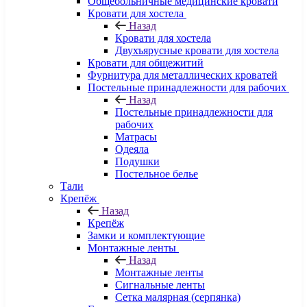
Общебольничные медицинские кровати
Кровати для хостела
Назад
Кровати для хостела
Двухъярусные кровати для хостела
Кровати для общежитий
Фурнитура для металлических кроватей
Постельные принадлежности для рабочих
Назад
Постельные принадлежности для
рабочих
Матрасы
Одеяла
Подушки
Постельное белье
Тали
Крепёж
Назад
Крепёж
Замки и комплектующие
Монтажные ленты
Назад
Монтажные ленты
Сигнальные ленты
Сетка малярная (серпянка)