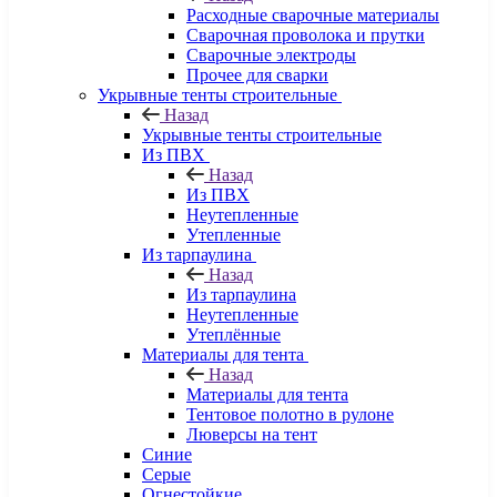
Расходные сварочные материалы
Сварочная проволока и прутки
Сварочные электроды
Прочее для сварки
Укрывные тенты строительные
Назад
Укрывные тенты строительные
Из ПВХ
Назад
Из ПВХ
Неутепленные
Утепленные
Из тарпаулина
Назад
Из тарпаулина
Неутепленные
Утеплённые
Материалы для тента
Назад
Материалы для тента
Тентовое полотно в рулоне
Люверсы на тент
Синие
Серые
Огнестойкие