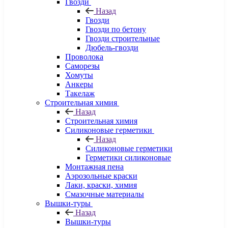
Гвозди
Назад
Гвозди
Гвозди по бетону
Гвозди строительные
Дюбель-гвозди
Проволока
Саморезы
Хомуты
Анкеры
Такелаж
Строительная химия
Назад
Строительная химия
Силиконовые герметики
Назад
Силиконовые герметики
Герметики силиконовые
Монтажная пена
Аэрозольные краски
Лаки, краски, химия
Смазочные материалы
Вышки-туры
Назад
Вышки-туры