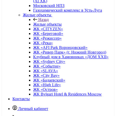
(АГХК)
Московский НПЗ
Газохимический комплекс в Усть-Луга
Жилые объекты
Назад
Жилые объекты
ЖК «CITYZEN»
ЖК «Береговой»
ЖК «Режиссер»
ЖК «Река»
ЖК «AFI Park Воронцовский»
ЖК «Ривер Парк» (г. Нижний Новгород)
Клубный дом в Хамовниках «ДОМ XXII»
ЖК «Sydney City»
ЖК «Событие»
ЖК «SLAVA»
ЖК «City Bay»
ЖК «Бадаевский»
ЖК «High Life»
ЖК «Остров»
ЖК Bvlgari Hotel & Residences Moscow
Контакты
Личный кабинет