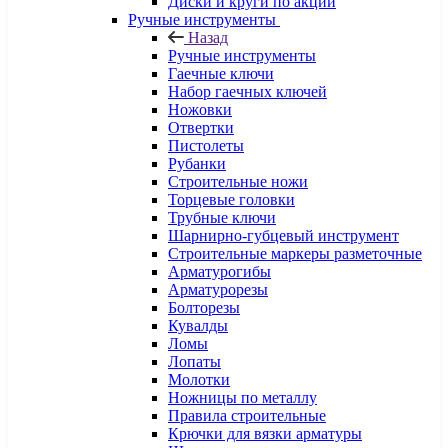
Диски и круги по акции
Ручные инструменты
Назад
Ручные инструменты
Гаечные ключи
Набор гаечных ключей
Ножовки
Отвертки
Пистолеты
Рубанки
Строительные ножи
Торцевые головки
Трубные ключи
Шарнирно-губцевый инструмент
Строительные маркеры разметочные
Арматурогибы
Арматурорезы
Болторезы
Кувалды
Ломы
Лопаты
Молотки
Ножницы по металлу
Правила строительные
Крючки для вязки арматуры