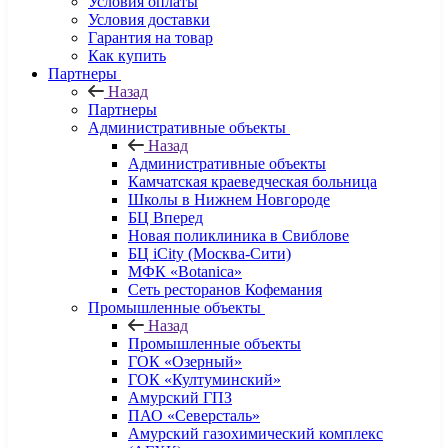
Условия оплаты
Условия доставки
Гарантия на товар
Как купить
Партнеры
Назад
Партнеры
Административные объекты
Назад
Административные объекты
Камчатская краеведческая больница
Школы в Нижнем Новгороде
БЦ Вперед
Новая поликлиника в Свиблове
БЦ iCity (Москва-Сити)
МФК «Botanica»
Сеть ресторанов Кофемания
Промышленные объекты
Назад
Промышленные объекты
ГОК «Озерный»
ГОК «Култуминский»
Амурский ГПЗ
ПАО «Северсталь»
Амурский газохимический комплекс