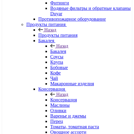
Фитинги
Водяные фильтры и обратные клапаны
Duyar
Противопожарное оборудование
Продукты питания
Назад
Продукты питания
Бакалея
Назад
Бакалея
Соусы
Крупа
Бобовые
Кофе
Чай
Макаронные изделия
Консервация
Назад
Консервация
Маслины
Оливки
Варенье и джемы
Перец
Томаты, томатная паста
Овощное ассорти