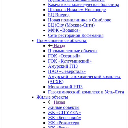
Камчатская краеведческая больница
Школы в Нижнем Новгороде
БЦ Вперед
Новая поликлиника в Свиблове
БЦ iCity (Москва-Сити)
МФК «Botanica»
Сеть ресторанов Кофемания
Промышленные объекты
Назад
Промышленные объекты
ГОК «Озерный»
ГОК «Култуминский»
Амурский ГПЗ
ПАО «Северсталь»
Амурский газохимический комплекс
(АГХК)
Московский НПЗ
Газохимический комплекс в Усть-Луга
Жилые объекты
Назад
Жилые объекты
ЖК «CITYZEN»
ЖК «Береговой»
ЖК «Режиссер»
ЖК «Река»