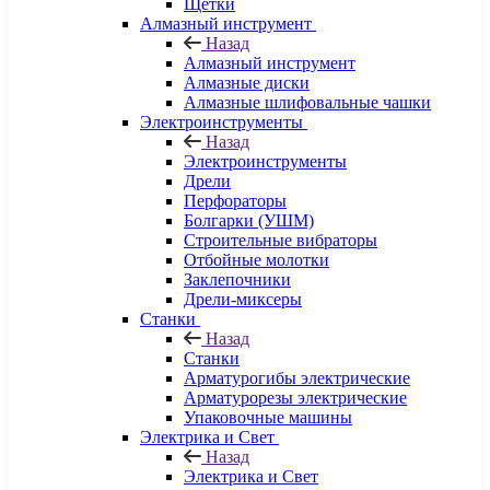
Щетки
Алмазный инструмент
Назад
Алмазный инструмент
Алмазные диски
Алмазные шлифовальные чашки
Электроинструменты
Назад
Электроинструменты
Дрели
Перфораторы
Болгарки (УШМ)
Строительные вибраторы
Отбойные молотки
Заклепочники
Дрели-миксеры
Станки
Назад
Станки
Арматурогибы электрические
Арматурорезы электрические
Упаковочные машины
Электрика и Свет
Назад
Электрика и Свет