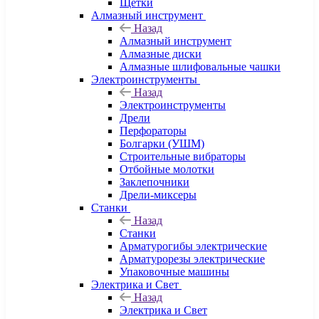
Щетки
Алмазный инструмент
Назад
Алмазный инструмент
Алмазные диски
Алмазные шлифовальные чашки
Электроинструменты
Назад
Электроинструменты
Дрели
Перфораторы
Болгарки (УШМ)
Строительные вибраторы
Отбойные молотки
Заклепочники
Дрели-миксеры
Станки
Назад
Станки
Арматурогибы электрические
Арматурорезы электрические
Упаковочные машины
Электрика и Свет
Назад
Электрика и Свет