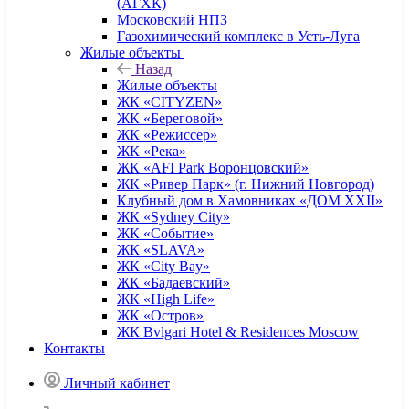
(АГХК)
Московский НПЗ
Газохимический комплекс в Усть-Луга
Жилые объекты
Назад
Жилые объекты
ЖК «CITYZEN»
ЖК «Береговой»
ЖК «Режиссер»
ЖК «Река»
ЖК «AFI Park Воронцовский»
ЖК «Ривер Парк» (г. Нижний Новгород)
Клубный дом в Хамовниках «ДОМ XXII»
ЖК «Sydney City»
ЖК «Событие»
ЖК «SLAVA»
ЖК «City Bay»
ЖК «Бадаевский»
ЖК «High Life»
ЖК «Остров»
ЖК Bvlgari Hotel & Residences Moscow
Контакты
Личный кабинет