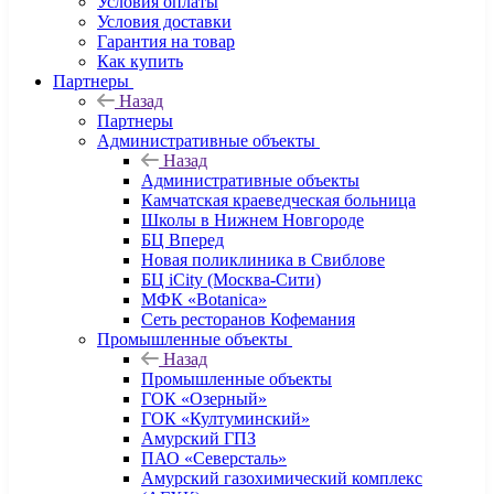
Условия оплаты
Условия доставки
Гарантия на товар
Как купить
Партнеры
Назад
Партнеры
Административные объекты
Назад
Административные объекты
Камчатская краеведческая больница
Школы в Нижнем Новгороде
БЦ Вперед
Новая поликлиника в Свиблове
БЦ iCity (Москва-Сити)
МФК «Botanica»
Сеть ресторанов Кофемания
Промышленные объекты
Назад
Промышленные объекты
ГОК «Озерный»
ГОК «Култуминский»
Амурский ГПЗ
ПАО «Северсталь»
Амурский газохимический комплекс