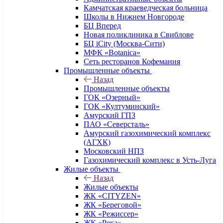
Камчатская краеведческая больница
Школы в Нижнем Новгороде
БЦ Вперед
Новая поликлиника в Свиблове
БЦ iCity (Москва-Сити)
МФК «Botanica»
Сеть ресторанов Кофемания
Промышленные объекты
Назад
Промышленные объекты
ГОК «Озерный»
ГОК «Култуминский»
Амурский ГПЗ
ПАО «Северсталь»
Амурский газохимический комплекс
(АГХК)
Московский НПЗ
Газохимический комплекс в Усть-Луга
Жилые объекты
Назад
Жилые объекты
ЖК «CITYZEN»
ЖК «Береговой»
ЖК «Режиссер»
ЖК «Река»