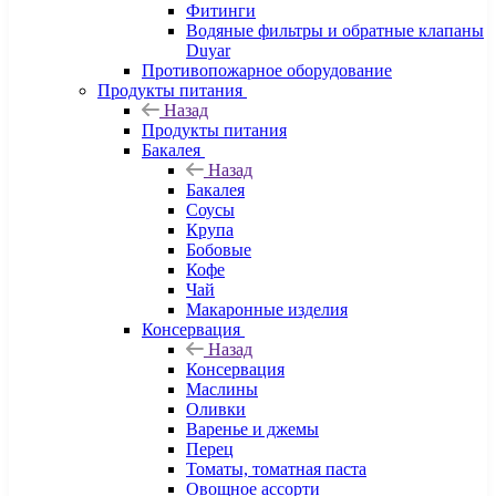
Фитинги
Водяные фильтры и обратные клапаны
Duyar
Противопожарное оборудование
Продукты питания
Назад
Продукты питания
Бакалея
Назад
Бакалея
Соусы
Крупа
Бобовые
Кофе
Чай
Макаронные изделия
Консервация
Назад
Консервация
Маслины
Оливки
Варенье и джемы
Перец
Томаты, томатная паста
Овощное ассорти