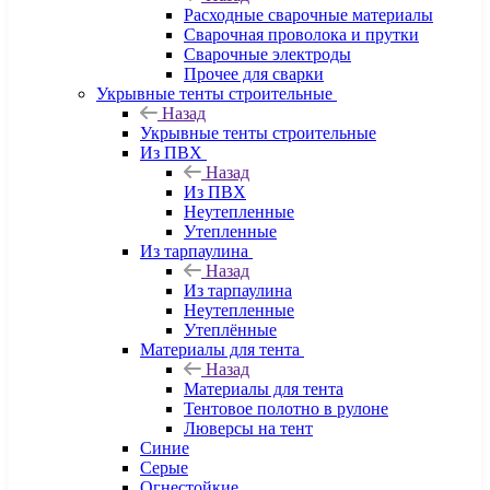
Расходные сварочные материалы
Сварочная проволока и прутки
Сварочные электроды
Прочее для сварки
Укрывные тенты строительные
Назад
Укрывные тенты строительные
Из ПВХ
Назад
Из ПВХ
Неутепленные
Утепленные
Из тарпаулина
Назад
Из тарпаулина
Неутепленные
Утеплённые
Материалы для тента
Назад
Материалы для тента
Тентовое полотно в рулоне
Люверсы на тент
Синие
Серые
Огнестойкие