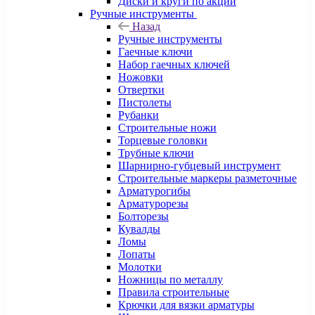
Диски и круги по акции
Ручные инструменты
Назад
Ручные инструменты
Гаечные ключи
Набор гаечных ключей
Ножовки
Отвертки
Пистолеты
Рубанки
Строительные ножи
Торцевые головки
Трубные ключи
Шарнирно-губцевый инструмент
Строительные маркеры разметочные
Арматурогибы
Арматурорезы
Болторезы
Кувалды
Ломы
Лопаты
Молотки
Ножницы по металлу
Правила строительные
Крючки для вязки арматуры