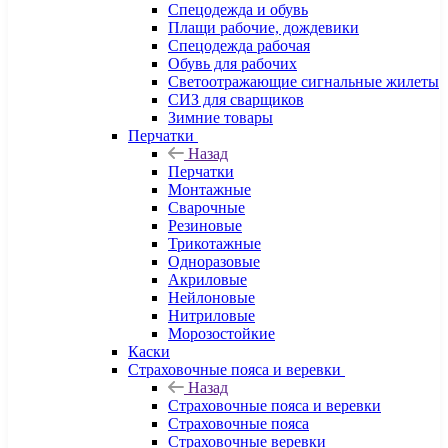
Спецодежда и обувь
Плащи рабочие, дождевики
Спецодежда рабочая
Обувь для рабочих
Светоотражающие сигнальные жилеты
СИЗ для сварщиков
Зимние товары
Перчатки
Назад
Перчатки
Монтажные
Сварочные
Резиновые
Трикотажные
Одноразовые
Акриловые
Нейлоновые
Нитриловые
Морозостойкие
Каски
Страховочные пояса и веревки
Назад
Страховочные пояса и веревки
Страховочные пояса
Страховочные веревки