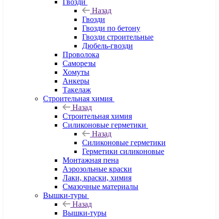
Гвозди
Назад
Гвозди
Гвозди по бетону
Гвозди строительные
Дюбель-гвозди
Проволока
Саморезы
Хомуты
Анкеры
Такелаж
Строительная химия
Назад
Строительная химия
Силиконовые герметики
Назад
Силиконовые герметики
Герметики силиконовые
Монтажная пена
Аэрозольные краски
Лаки, краски, химия
Смазочные материалы
Вышки-туры
Назад
Вышки-туры