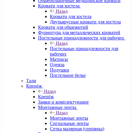
Общебольничные медицинские кровати
Кровати для хостела
Назад
Кровати для хостела
Двухъярусные кровати для хостела
Кровати для общежитий
Фурнитура для металлических кроватей
Постельные принадлежности для рабочих
Назад
Постельные принадлежности для
рабочих
Матрасы
Одеяла
Подушки
Постельное белье
Тали
Крепёж
Назад
Крепёж
Замки и комплектующие
Монтажные ленты
Назад
Монтажные ленты
Сигнальные ленты
Сетка малярная (серпянка)