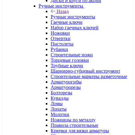
Диски и круги по акции
Ручные инструменты
Назад
Ручные инструменты
Гаечные ключи
Набор гаечных ключей
Ножовки
Отвертки
Пистолеты
Рубанки
Строительные ножи
Торцевые головки
Трубные ключи
Шарнирно-губцевый инструмент
Строительные маркеры разметочные
Арматурогибы
Арматурорезы
Болторезы
Кувалды
Ломы
Лопаты
Молотки
Ножницы по металлу
Правила строительные
Крючки для вязки арматуры