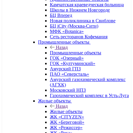
Камчатская краеведческая больница
Школы в Нижнем Новгороде
БЦ Вперед
Новая поликлиника в Свиблове
БЦ iCity (Москва-Сити)
МФК «Botanica»
Сеть ресторанов Кофемания
Промышленные объекты
Назад
Промышленные объекты
ГОК «Озерный»
ГОК «Култуминский»
Амурский ГПЗ
ПАО «Северсталь»
Амурский газохимический комплекс
(АГХК)
Московский НПЗ
Газохимический комплекс в Усть-Луга
Жилые объекты
Назад
Жилые объекты
ЖК «CITYZEN»
ЖК «Береговой»
ЖК «Режиссер»
ЖК «Река»