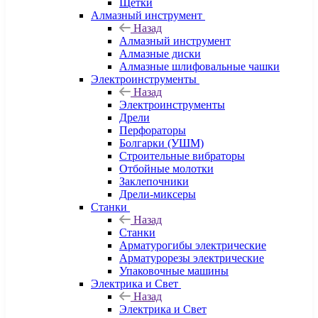
Щетки
Алмазный инструмент
Назад
Алмазный инструмент
Алмазные диски
Алмазные шлифовальные чашки
Электроинструменты
Назад
Электроинструменты
Дрели
Перфораторы
Болгарки (УШМ)
Строительные вибраторы
Отбойные молотки
Заклепочники
Дрели-миксеры
Станки
Назад
Станки
Арматурогибы электрические
Арматурорезы электрические
Упаковочные машины
Электрика и Свет
Назад
Электрика и Свет