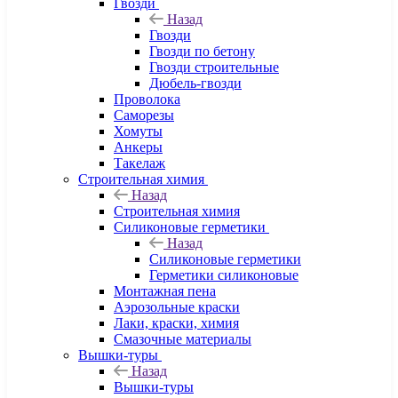
Гвозди
Назад
Гвозди
Гвозди по бетону
Гвозди строительные
Дюбель-гвозди
Проволока
Саморезы
Хомуты
Анкеры
Такелаж
Строительная химия
Назад
Строительная химия
Силиконовые герметики
Назад
Силиконовые герметики
Герметики силиконовые
Монтажная пена
Аэрозольные краски
Лаки, краски, химия
Смазочные материалы
Вышки-туры
Назад
Вышки-туры