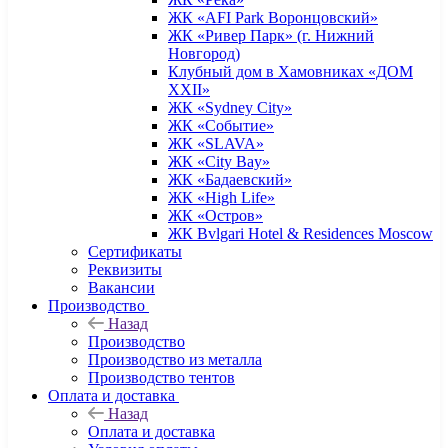
ЖК «AFI Park Воронцовский»
ЖК «Ривер Парк» (г. Нижний
Новгород)
Клубный дом в Хамовниках «ДОМ
XXII»
ЖК «Sydney City»
ЖК «Событие»
ЖК «SLAVA»
ЖК «City Bay»
ЖК «Бадаевский»
ЖК «High Life»
ЖК «Остров»
ЖК Bvlgari Hotel & Residences Moscow
Сертификаты
Реквизиты
Вакансии
Производство
Назад
Производство
Производство из металла
Производство тентов
Оплата и доставка
Назад
Оплата и доставка