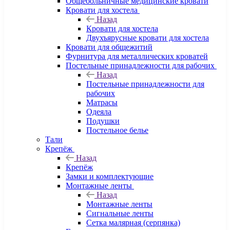
Общебольничные медицинские кровати
Кровати для хостела
Назад
Кровати для хостела
Двухъярусные кровати для хостела
Кровати для общежитий
Фурнитура для металлических кроватей
Постельные принадлежности для рабочих
Назад
Постельные принадлежности для
рабочих
Матрасы
Одеяла
Подушки
Постельное белье
Тали
Крепёж
Назад
Крепёж
Замки и комплектующие
Монтажные ленты
Назад
Монтажные ленты
Сигнальные ленты
Сетка малярная (серпянка)