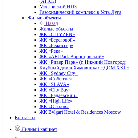
(АГХК)
Московский НПЗ
Газохимический комплекс в Усть-Луга
Жилые объекты
Назад
Жилые объекты
ЖК «CITYZEN»
ЖК «Береговой»
ЖК «Режиссер»
ЖК «Река»
ЖК «AFI Park Воронцовский»
ЖК «Ривер Парк» (г. Нижний Новгород)
Клубный дом в Хамовниках «ДОМ XXII»
ЖК «Sydney City»
ЖК «Событие»
ЖК «SLAVA»
ЖК «City Bay»
ЖК «Бадаевский»
ЖК «High Life»
ЖК «Остров»
ЖК Bvlgari Hotel & Residences Moscow
Контакты
Личный кабинет