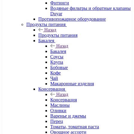
Фитинги
Водяные фильтры и обратные клапаны
Duyar
Противопожарное оборудование
Продукты питания
Назад
Продукты питания
Бакалея
Назад
Бакалея
Соусы
Крупа
Бобовые
Кофе
Чай
Макаронные изделия
Консервация
Назад
Консервация
Маслины
Оливки
Варенье и джемы
Перец
Томаты, томатная паста
Овощное ассорти