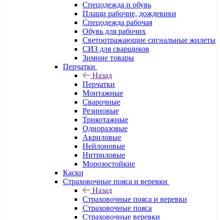
Спецодежда и обувь
Плащи рабочие, дождевики
Спецодежда рабочая
Обувь для рабочих
Светоотражающие сигнальные жилеты
СИЗ для сварщиков
Зимние товары
Перчатки
Назад
Перчатки
Монтажные
Сварочные
Резиновые
Трикотажные
Одноразовые
Акриловые
Нейлоновые
Нитриловые
Морозостойкие
Каски
Страховочные пояса и веревки
Назад
Страховочные пояса и веревки
Страховочные пояса
Страховочные веревки