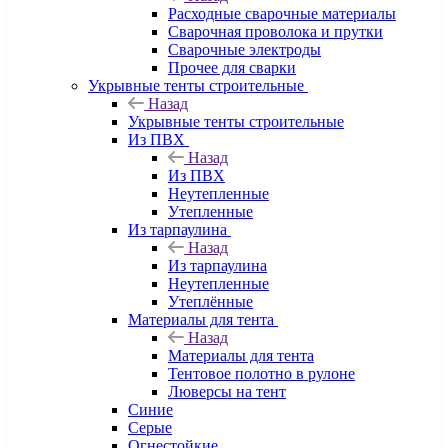
Расходные сварочные материалы
Сварочная проволока и прутки
Сварочные электроды
Прочее для сварки
Укрывные тенты строительные
Назад
Укрывные тенты строительные
Из ПВХ
Назад
Из ПВХ
Неутепленные
Утепленные
Из тарпаулина
Назад
Из тарпаулина
Неутепленные
Утеплённые
Материалы для тента
Назад
Материалы для тента
Тентовое полотно в рулоне
Люверсы на тент
Синие
Серые
Огнестойкие