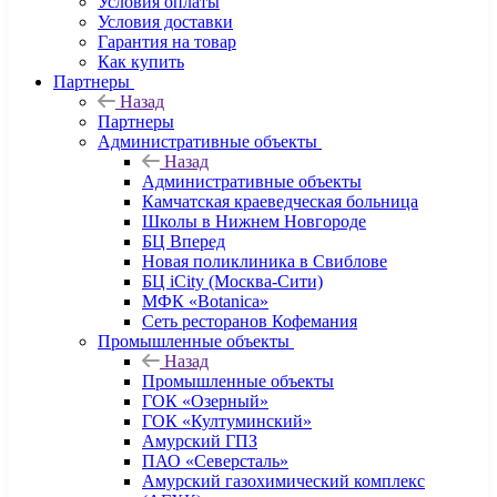
Условия оплаты
Условия доставки
Гарантия на товар
Как купить
Партнеры
Назад
Партнеры
Административные объекты
Назад
Административные объекты
Камчатская краеведческая больница
Школы в Нижнем Новгороде
БЦ Вперед
Новая поликлиника в Свиблове
БЦ iCity (Москва-Сити)
МФК «Botanica»
Сеть ресторанов Кофемания
Промышленные объекты
Назад
Промышленные объекты
ГОК «Озерный»
ГОК «Култуминский»
Амурский ГПЗ
ПАО «Северсталь»
Амурский газохимический комплекс