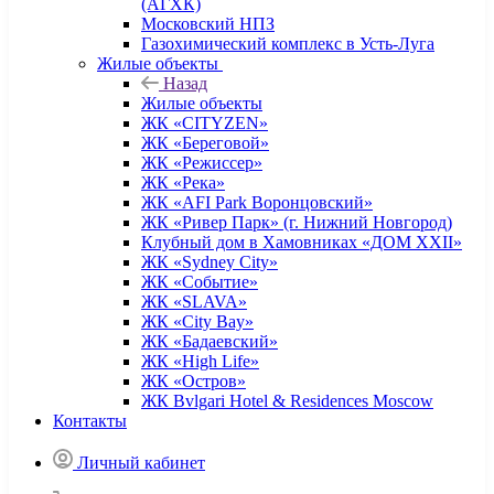
(АГХК)
Московский НПЗ
Газохимический комплекс в Усть-Луга
Жилые объекты
Назад
Жилые объекты
ЖК «CITYZEN»
ЖК «Береговой»
ЖК «Режиссер»
ЖК «Река»
ЖК «AFI Park Воронцовский»
ЖК «Ривер Парк» (г. Нижний Новгород)
Клубный дом в Хамовниках «ДОМ XXII»
ЖК «Sydney City»
ЖК «Событие»
ЖК «SLAVA»
ЖК «City Bay»
ЖК «Бадаевский»
ЖК «High Life»
ЖК «Остров»
ЖК Bvlgari Hotel & Residences Moscow
Контакты
Личный кабинет