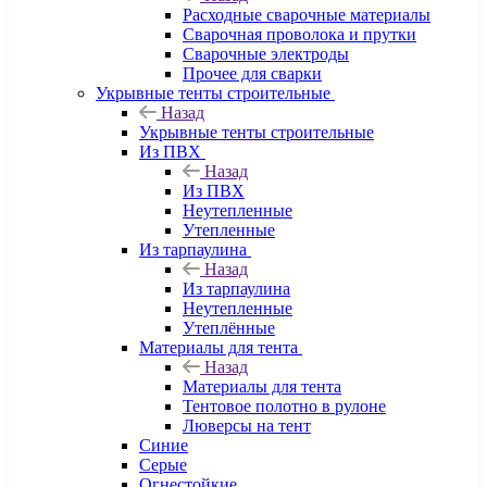
Расходные сварочные материалы
Сварочная проволока и прутки
Сварочные электроды
Прочее для сварки
Укрывные тенты строительные
Назад
Укрывные тенты строительные
Из ПВХ
Назад
Из ПВХ
Неутепленные
Утепленные
Из тарпаулина
Назад
Из тарпаулина
Неутепленные
Утеплённые
Материалы для тента
Назад
Материалы для тента
Тентовое полотно в рулоне
Люверсы на тент
Синие
Серые
Огнестойкие