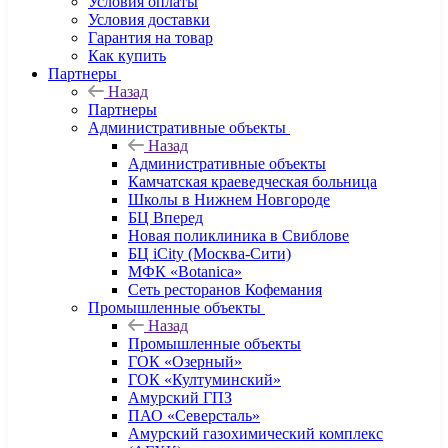
Условия оплаты
Условия доставки
Гарантия на товар
Как купить
Партнеры
Назад
Партнеры
Административные объекты
Назад
Административные объекты
Камчатская краеведческая больница
Школы в Нижнем Новгороде
БЦ Вперед
Новая поликлиника в Свиблове
БЦ iCity (Москва-Сити)
МФК «Botanica»
Сеть ресторанов Кофемания
Промышленные объекты
Назад
Промышленные объекты
ГОК «Озерный»
ГОК «Култуминский»
Амурский ГПЗ
ПАО «Северсталь»
Амурский газохимический комплекс