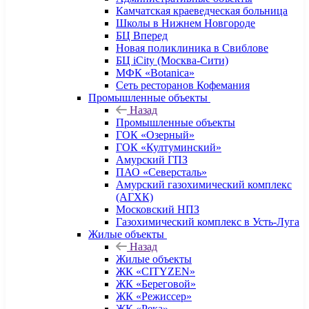
Камчатская краеведческая больница
Школы в Нижнем Новгороде
БЦ Вперед
Новая поликлиника в Свиблове
БЦ iCity (Москва-Сити)
МФК «Botanica»
Сеть ресторанов Кофемания
Промышленные объекты
Назад
Промышленные объекты
ГОК «Озерный»
ГОК «Култуминский»
Амурский ГПЗ
ПАО «Северсталь»
Амурский газохимический комплекс
(АГХК)
Московский НПЗ
Газохимический комплекс в Усть-Луга
Жилые объекты
Назад
Жилые объекты
ЖК «CITYZEN»
ЖК «Береговой»
ЖК «Режиссер»
ЖК «Река»