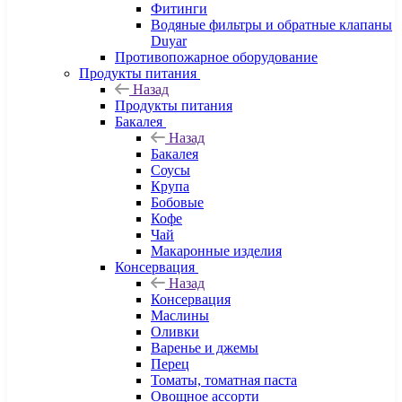
Фитинги
Водяные фильтры и обратные клапаны
Duyar
Противопожарное оборудование
Продукты питания
Назад
Продукты питания
Бакалея
Назад
Бакалея
Соусы
Крупа
Бобовые
Кофе
Чай
Макаронные изделия
Консервация
Назад
Консервация
Маслины
Оливки
Варенье и джемы
Перец
Томаты, томатная паста
Овощное ассорти