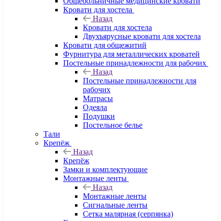
Общебольничные медицинские кровати
Кровати для хостела
Назад
Кровати для хостела
Двухъярусные кровати для хостела
Кровати для общежитий
Фурнитура для металлических кроватей
Постельные принадлежности для рабочих
Назад
Постельные принадлежности для
рабочих
Матрасы
Одеяла
Подушки
Постельное белье
Тали
Крепёж
Назад
Крепёж
Замки и комплектующие
Монтажные ленты
Назад
Монтажные ленты
Сигнальные ленты
Сетка малярная (серпянка)