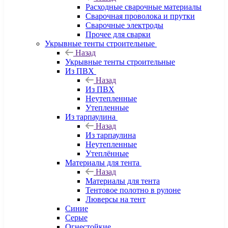
Расходные сварочные материалы
Сварочная проволока и прутки
Сварочные электроды
Прочее для сварки
Укрывные тенты строительные
Назад
Укрывные тенты строительные
Из ПВХ
Назад
Из ПВХ
Неутепленные
Утепленные
Из тарпаулина
Назад
Из тарпаулина
Неутепленные
Утеплённые
Материалы для тента
Назад
Материалы для тента
Тентовое полотно в рулоне
Люверсы на тент
Синие
Серые
Огнестойкие