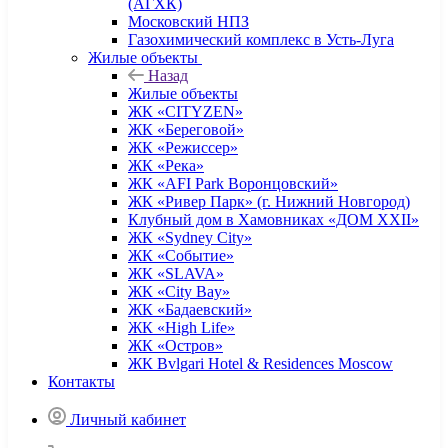
(АГХК)
Московский НПЗ
Газохимический комплекс в Усть-Луга
Жилые объекты
Назад
Жилые объекты
ЖК «CITYZEN»
ЖК «Береговой»
ЖК «Режиссер»
ЖК «Река»
ЖК «AFI Park Воронцовский»
ЖК «Ривер Парк» (г. Нижний Новгород)
Клубный дом в Хамовниках «ДОМ XXII»
ЖК «Sydney City»
ЖК «Событие»
ЖК «SLAVA»
ЖК «City Bay»
ЖК «Бадаевский»
ЖК «High Life»
ЖК «Остров»
ЖК Bvlgari Hotel & Residences Moscow
Контакты
Личный кабинет