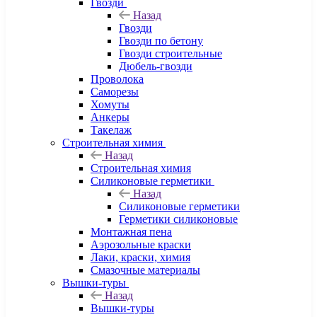
Гвозди
Назад
Гвозди
Гвозди по бетону
Гвозди строительные
Дюбель-гвозди
Проволока
Саморезы
Хомуты
Анкеры
Такелаж
Строительная химия
Назад
Строительная химия
Силиконовые герметики
Назад
Силиконовые герметики
Герметики силиконовые
Монтажная пена
Аэрозольные краски
Лаки, краски, химия
Смазочные материалы
Вышки-туры
Назад
Вышки-туры