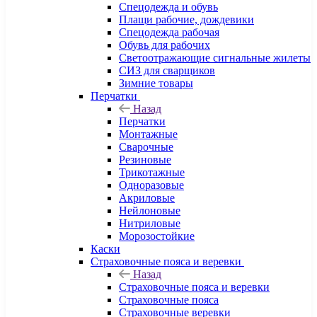
Спецодежда и обувь
Плащи рабочие, дождевики
Спецодежда рабочая
Обувь для рабочих
Светоотражающие сигнальные жилеты
СИЗ для сварщиков
Зимние товары
Перчатки
Назад
Перчатки
Монтажные
Сварочные
Резиновые
Трикотажные
Одноразовые
Акриловые
Нейлоновые
Нитриловые
Морозостойкие
Каски
Страховочные пояса и веревки
Назад
Страховочные пояса и веревки
Страховочные пояса
Страховочные веревки