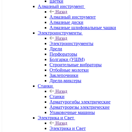
Щетки
Алмазный инструмент
Назад
Алмазный инструмент
Алмазные диски
Алмазные шлифовальные чашки
Электроинструменты
Назад
Электроинструменты
Дрели
Перфораторы
Болгарки (УШМ)
Строительные вибраторы
Отбойные молотки
Заклепочники
Дрели-миксеры
Станки
Назад
Станки
Арматурогибы электрические
Арматурорезы электрические
Упаковочные машины
Электрика и Свет
Назад
Электрика и Свет