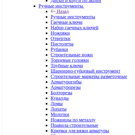
Диски и круги по акции
Ручные инструменты
Назад
Ручные инструменты
Гаечные ключи
Набор гаечных ключей
Ножовки
Отвертки
Пистолеты
Рубанки
Строительные ножи
Торцевые головки
Трубные ключи
Шарнирно-губцевый инструмент
Строительные маркеры разметочные
Арматурогибы
Арматурорезы
Болторезы
Кувалды
Ломы
Лопаты
Молотки
Ножницы по металлу
Правила строительные
Крючки для вязки арматуры