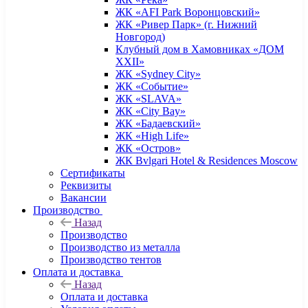
ЖК «AFI Park Воронцовский»
ЖК «Ривер Парк» (г. Нижний
Новгород)
Клубный дом в Хамовниках «ДОМ
XXII»
ЖК «Sydney City»
ЖК «Событие»
ЖК «SLAVA»
ЖК «City Bay»
ЖК «Бадаевский»
ЖК «High Life»
ЖК «Остров»
ЖК Bvlgari Hotel & Residences Moscow
Сертификаты
Реквизиты
Вакансии
Производство
Назад
Производство
Производство из металла
Производство тентов
Оплата и доставка
Назад
Оплата и доставка