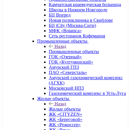
Камчатская краеведческая больница
Школы в Нижнем Новгороде
БЦ Вперед
Новая поликлиника в Свиблове
БЦ iCity (Москва-Сити)
МФК «Botanica»
Сеть ресторанов Кофемания
Промышленные объекты
Назад
Промышленные объекты
ГОК «Озерный»
ГОК «Култуминский»
Амурский ГПЗ
ПАО «Северсталь»
Амурский газохимический комплекс
(АГХК)
Московский НПЗ
Газохимический комплекс в Усть-Луга
Жилые объекты
Назад
Жилые объекты
ЖК «CITYZEN»
ЖК «Береговой»
ЖК «Режиссер»
ЖК «Река»