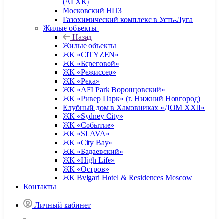
(АГХК)
Московский НПЗ
Газохимический комплекс в Усть-Луга
Жилые объекты
Назад
Жилые объекты
ЖК «CITYZEN»
ЖК «Береговой»
ЖК «Режиссер»
ЖК «Река»
ЖК «AFI Park Воронцовский»
ЖК «Ривер Парк» (г. Нижний Новгород)
Клубный дом в Хамовниках «ДОМ XXII»
ЖК «Sydney City»
ЖК «Событие»
ЖК «SLAVA»
ЖК «City Bay»
ЖК «Бадаевский»
ЖК «High Life»
ЖК «Остров»
ЖК Bvlgari Hotel & Residences Moscow
Контакты
Личный кабинет