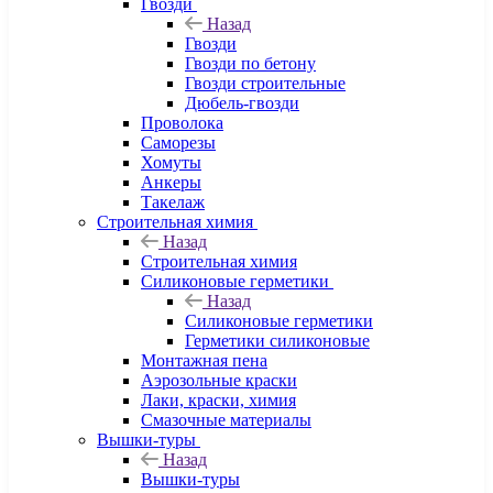
Гвозди
Назад
Гвозди
Гвозди по бетону
Гвозди строительные
Дюбель-гвозди
Проволока
Саморезы
Хомуты
Анкеры
Такелаж
Строительная химия
Назад
Строительная химия
Силиконовые герметики
Назад
Силиконовые герметики
Герметики силиконовые
Монтажная пена
Аэрозольные краски
Лаки, краски, химия
Смазочные материалы
Вышки-туры
Назад
Вышки-туры