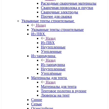
Расходные сварочные материалы
Сварочная проволока и прутки
Сварочные электроды
Прочее для сварки
Укрывные тенты строительные
Назад
Укрывные тенты строительные
Из ПВХ
Назад
Из ПВХ
Неутепленные
Утепленные
Из тарпаулина
Назад
Из тарпаулина
Неутепленные
Утеплённые
Материалы для тента
Назад
Материалы для тента
Тентовое полотно в рулоне
Люверсы на тент
Синие
Серые
Огнестойкие