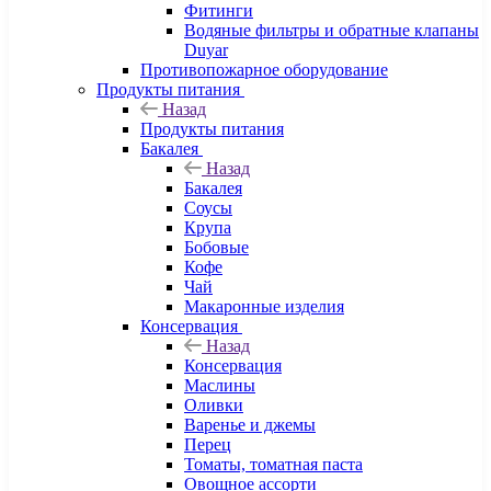
Фитинги
Водяные фильтры и обратные клапаны
Duyar
Противопожарное оборудование
Продукты питания
Назад
Продукты питания
Бакалея
Назад
Бакалея
Соусы
Крупа
Бобовые
Кофе
Чай
Макаронные изделия
Консервация
Назад
Консервация
Маслины
Оливки
Варенье и джемы
Перец
Томаты, томатная паста
Овощное ассорти