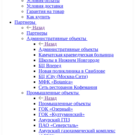
Условия оплаты
Условия доставки
Гарантия на товар
Как купить
Партнеры
Назад
Партнеры
Административные объекты
Назад
Административные объекты
Камчатская краеведческая больница
Школы в Нижнем Новгороде
БЦ Вперед
Новая поликлиника в Свиблове
БЦ iCity (Москва-Сити)
МФК «Botanica»
Сеть ресторанов Кофемания
Промышленные объекты
Назад
Промышленные объекты
ГОК «Озерный»
ГОК «Култуминский»
Амурский ГПЗ
ПАО «Северсталь»
Амурский газохимический комплекс