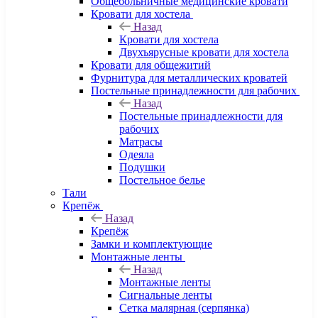
Общебольничные медицинские кровати
Кровати для хостела
Назад
Кровати для хостела
Двухъярусные кровати для хостела
Кровати для общежитий
Фурнитура для металлических кроватей
Постельные принадлежности для рабочих
Назад
Постельные принадлежности для
рабочих
Матрасы
Одеяла
Подушки
Постельное белье
Тали
Крепёж
Назад
Крепёж
Замки и комплектующие
Монтажные ленты
Назад
Монтажные ленты
Сигнальные ленты
Сетка малярная (серпянка)