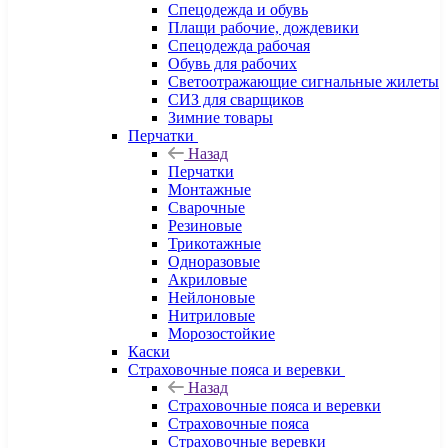
Спецодежда и обувь
Плащи рабочие, дождевики
Спецодежда рабочая
Обувь для рабочих
Светоотражающие сигнальные жилеты
СИЗ для сварщиков
Зимние товары
Перчатки
Назад
Перчатки
Монтажные
Сварочные
Резиновые
Трикотажные
Одноразовые
Акриловые
Нейлоновые
Нитриловые
Морозостойкие
Каски
Страховочные пояса и веревки
Назад
Страховочные пояса и веревки
Страховочные пояса
Страховочные веревки