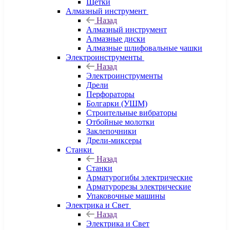
Щетки
Алмазный инструмент
Назад
Алмазный инструмент
Алмазные диски
Алмазные шлифовальные чашки
Электроинструменты
Назад
Электроинструменты
Дрели
Перфораторы
Болгарки (УШМ)
Строительные вибраторы
Отбойные молотки
Заклепочники
Дрели-миксеры
Станки
Назад
Станки
Арматурогибы электрические
Арматурорезы электрические
Упаковочные машины
Электрика и Свет
Назад
Электрика и Свет