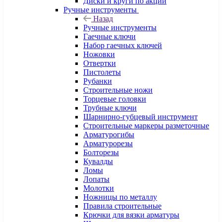
Диски и круги по акции
Ручные инструменты
Назад
Ручные инструменты
Гаечные ключи
Набор гаечных ключей
Ножовки
Отвертки
Пистолеты
Рубанки
Строительные ножи
Торцевые головки
Трубные ключи
Шарнирно-губцевый инструмент
Строительные маркеры разметочные
Арматурогибы
Арматурорезы
Болторезы
Кувалды
Ломы
Лопаты
Молотки
Ножницы по металлу
Правила строительные
Крючки для вязки арматуры