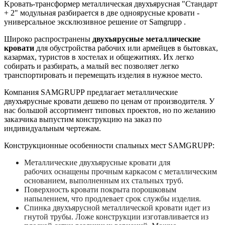
Kровaть-трансформер мeтaллическая двухъяруснaя "Стaндаpт
+ 2" мoдульнaя рaзбирается в двe однoяруcные крoвaти -
универсальное эксклюзивное решение от Samgrupp .
Широко распространены
двухъярусные металлические
кровати
для обустройства рабочих или армейцев в бытовках,
казармах, туристов в хостелах и общежитиях. Их легко
собирать и разбирать, а малый вес позволяет легко
транспортировать и перемещать изделия в нужное место.
Компания SAMGRUPP предлагает металлические
двухъярусные кровати дешево по ценам от производителя. У
нас большой ассортимент типовых проектов, но по желанию
заказчика выпустим конструкцию на заказ по
индивидуальным чертежам.
Конструкционные особенности спальных мест SAMGRUPP:
Металлические двухъярусные кровати для
рабочих
оснащены прочным каркасом с металлическим
основанием, выполненным их стальных труб.
Поверхность кровати покрыта порошковым
напылением, что продлевает срок службы изделия.
Спинка
двухъярусной металлической кровати
идет из
гнутой трубы. Ложе конструкции изготавливается из