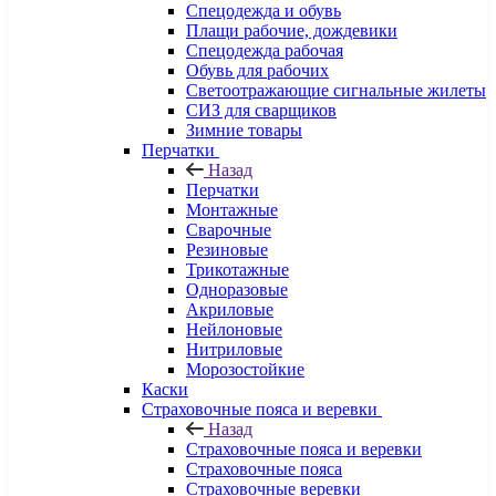
Спецодежда и обувь
Плащи рабочие, дождевики
Спецодежда рабочая
Обувь для рабочих
Светоотражающие сигнальные жилеты
СИЗ для сварщиков
Зимние товары
Перчатки
Назад
Перчатки
Монтажные
Сварочные
Резиновые
Трикотажные
Одноразовые
Акриловые
Нейлоновые
Нитриловые
Морозостойкие
Каски
Страховочные пояса и веревки
Назад
Страховочные пояса и веревки
Страховочные пояса
Страховочные веревки