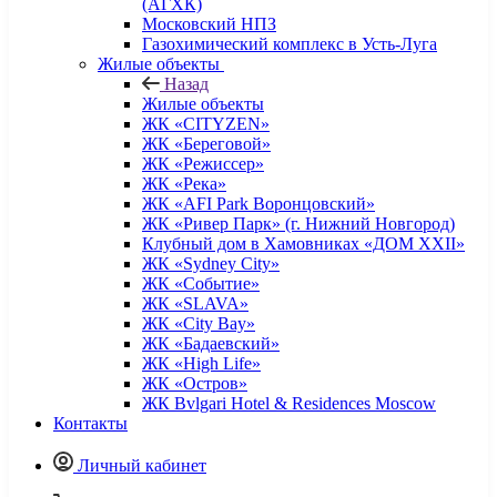
(АГХК)
Московский НПЗ
Газохимический комплекс в Усть-Луга
Жилые объекты
Назад
Жилые объекты
ЖК «CITYZEN»
ЖК «Береговой»
ЖК «Режиссер»
ЖК «Река»
ЖК «AFI Park Воронцовский»
ЖК «Ривер Парк» (г. Нижний Новгород)
Клубный дом в Хамовниках «ДОМ XXII»
ЖК «Sydney City»
ЖК «Событие»
ЖК «SLAVA»
ЖК «City Bay»
ЖК «Бадаевский»
ЖК «High Life»
ЖК «Остров»
ЖК Bvlgari Hotel & Residences Moscow
Контакты
Личный кабинет