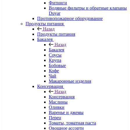
Фитинги
Водяные фильтры и обратные клапаны
Duyar
Противопожарное оборудование
Продукты питания
Назад
Продукты питания
Бакалея
Назад
Бакалея
Соусы
Крупа
Бобовые
Кофе
Чай
Макаронные изделия
Консервация
Назад
Консервация
Маслины
Оливки
Варенье и джемы
Перец
Томаты, томатная паста
Овощное ассорти