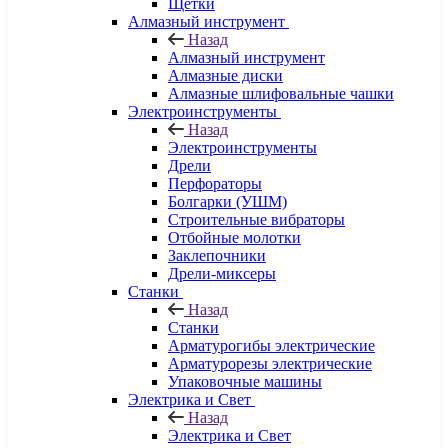
Щетки
Алмазный инструмент
Назад
Алмазный инструмент
Алмазные диски
Алмазные шлифовальные чашки
Электроинструменты
Назад
Электроинструменты
Дрели
Перфораторы
Болгарки (УШМ)
Строительные вибраторы
Отбойные молотки
Заклепочники
Дрели-миксеры
Станки
Назад
Станки
Арматурогибы электрические
Арматурорезы электрические
Упаковочные машины
Электрика и Свет
Назад
Электрика и Свет