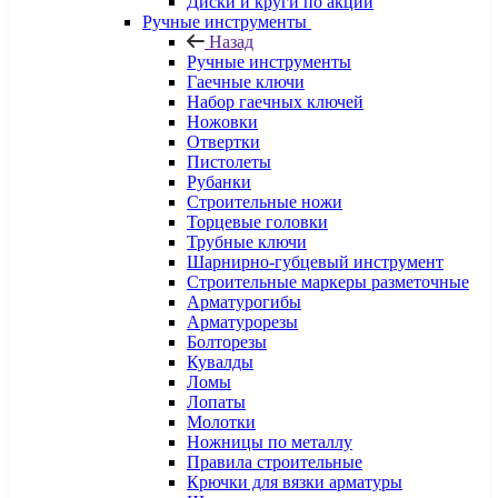
Диски и круги по акции
Ручные инструменты
Назад
Ручные инструменты
Гаечные ключи
Набор гаечных ключей
Ножовки
Отвертки
Пистолеты
Рубанки
Строительные ножи
Торцевые головки
Трубные ключи
Шарнирно-губцевый инструмент
Строительные маркеры разметочные
Арматурогибы
Арматурорезы
Болторезы
Кувалды
Ломы
Лопаты
Молотки
Ножницы по металлу
Правила строительные
Крючки для вязки арматуры