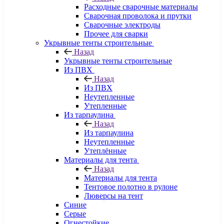
Расходные сварочные материалы
Сварочная проволока и прутки
Сварочные электроды
Прочее для сварки
Укрывные тенты строительные
Назад
Укрывные тенты строительные
Из ПВХ
Назад
Из ПВХ
Неутепленные
Утепленные
Из тарпаулина
Назад
Из тарпаулина
Неутепленные
Утеплённые
Материалы для тента
Назад
Материалы для тента
Тентовое полотно в рулоне
Люверсы на тент
Синие
Серые
Огнестойкие