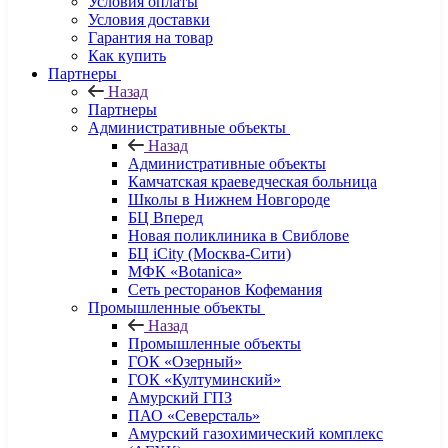
Условия оплаты
Условия доставки
Гарантия на товар
Как купить
Партнеры
Назад
Партнеры
Административные объекты
Назад
Административные объекты
Камчатская краеведческая больница
Школы в Нижнем Новгороде
БЦ Вперед
Новая поликлиника в Свиблове
БЦ iCity (Москва-Сити)
МФК «Botanica»
Сеть ресторанов Кофемания
Промышленные объекты
Назад
Промышленные объекты
ГОК «Озерный»
ГОК «Култуминский»
Амурский ГПЗ
ПАО «Северсталь»
Амурский газохимический комплекс