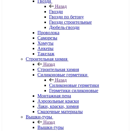
Гвозди
Назад
Гвозди
Гвозди по бетону
Гвозди строительные
Дюбель-гвозди
Проволока
Саморезы
Хомуты
Анкеры
Такелаж
Строительная химия
Назад
Строительная химия
Силиконовые герметики
Назад
Силиконовые герметики
Герметики силиконовые
Монтажная пена
Аэрозольные краски
Лаки, краски, химия
Смазочные материалы
Вышки-туры
Назад
Вышки-туры