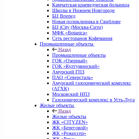
Камчатская краеведческая больница
Школы в Нижнем Новгороде
БЦ Вперед
Новая поликлиника в Свиблове
БЦ iCity (Москва-Сити)
МФК «Botanica»
Сеть ресторанов Кофемания
Промышленные объекты
Назад
Промышленные объекты
ГОК «Озерный»
ГОК «Култуминский»
Амурский ГПЗ
ПАО «Северсталь»
Амурский газохимический комплекс
(АГХК)
Московский НПЗ
Газохимический комплекс в Усть-Луга
Жилые объекты
Назад
Жилые объекты
ЖК «CITYZEN»
ЖК «Береговой»
ЖК «Режиссер»
ЖК «Река»