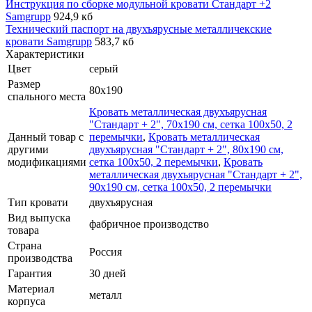
Инструкция по сборке модульной кровати Стандарт +2
Samgrupp
924,9 кб
Технический паспорт на двухъярусные металличекские
кровати Samgrupp
583,7 кб
Характеристики
Цвет
серый
Размер
80x190
спального места
Кровать металлическая двухъярусная
"Стандарт + 2", 70х190 см, сетка 100х50, 2
Данный товар с
перемычки
,
Кровать металлическая
другими
двухъярусная "Стандарт + 2", 80х190 см,
модификациями
сетка 100х50, 2 перемычки
,
Кровать
металлическая двухъярусная "Стандарт + 2",
90х190 см, сетка 100х50, 2 перемычки
Тип кровати
двухъярусная
Вид выпуска
фабричное производство
товара
Страна
Россия
производства
Гарантия
30 дней
Материал
металл
корпуса