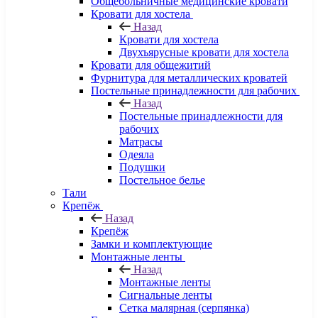
Общебольничные медицинские кровати
Кровати для хостела
Назад
Кровати для хостела
Двухъярусные кровати для хостела
Кровати для общежитий
Фурнитура для металлических кроватей
Постельные принадлежности для рабочих
Назад
Постельные принадлежности для
рабочих
Матрасы
Одеяла
Подушки
Постельное белье
Тали
Крепёж
Назад
Крепёж
Замки и комплектующие
Монтажные ленты
Назад
Монтажные ленты
Сигнальные ленты
Сетка малярная (серпянка)