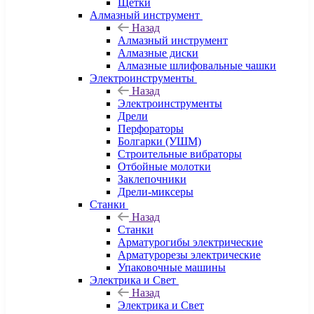
Щетки
Алмазный инструмент
Назад
Алмазный инструмент
Алмазные диски
Алмазные шлифовальные чашки
Электроинструменты
Назад
Электроинструменты
Дрели
Перфораторы
Болгарки (УШМ)
Строительные вибраторы
Отбойные молотки
Заклепочники
Дрели-миксеры
Станки
Назад
Станки
Арматурогибы электрические
Арматурорезы электрические
Упаковочные машины
Электрика и Свет
Назад
Электрика и Свет