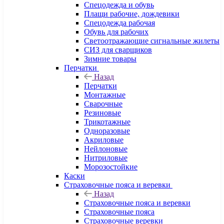
Спецодежда и обувь
Плащи рабочие, дождевики
Спецодежда рабочая
Обувь для рабочих
Светоотражающие сигнальные жилеты
СИЗ для сварщиков
Зимние товары
Перчатки
Назад
Перчатки
Монтажные
Сварочные
Резиновые
Трикотажные
Одноразовые
Акриловые
Нейлоновые
Нитриловые
Морозостойкие
Каски
Страховочные пояса и веревки
Назад
Страховочные пояса и веревки
Страховочные пояса
Страховочные веревки