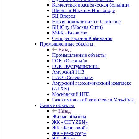
Камчатская краеведческая больница
Школы в Нижнем Новгороде
БЦ Вперед
Новая поликлиника в Свиблове
БЦ iCity (Москва-Сити)
МФК «Botanica»
Сеть ресторанов Кофемания
Промышленные объекты
Назад
Промышленные объекты
ГОК «Озерный»
ГОК «Култуминский»
Амурский ГПЗ
ПАО «Северсталь»
Амурский газохимический комплекс
(АГХК)
Московский НПЗ
Газохимический комплекс в Усть-Луга
Жилые объекты
Назад
Жилые объекты
ЖК «CITYZEN»
ЖК «Береговой»
ЖК «Режиссер»
ЖК «Река»