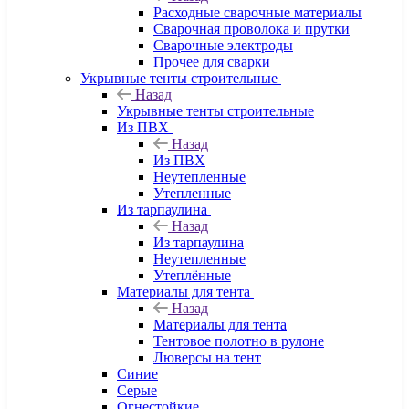
Расходные сварочные материалы
Сварочная проволока и прутки
Сварочные электроды
Прочее для сварки
Укрывные тенты строительные
Назад
Укрывные тенты строительные
Из ПВХ
Назад
Из ПВХ
Неутепленные
Утепленные
Из тарпаулина
Назад
Из тарпаулина
Неутепленные
Утеплённые
Материалы для тента
Назад
Материалы для тента
Тентовое полотно в рулоне
Люверсы на тент
Синие
Серые
Огнестойкие