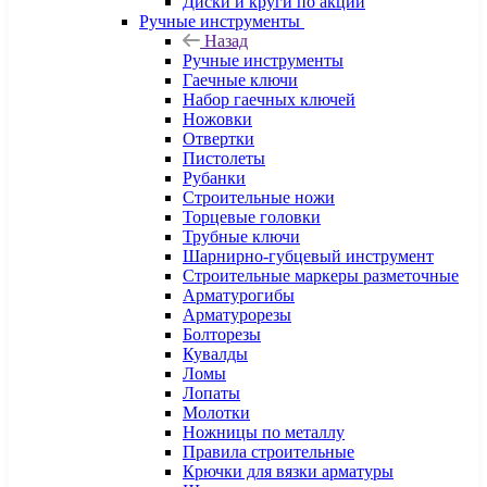
Диски и круги по акции
Ручные инструменты
Назад
Ручные инструменты
Гаечные ключи
Набор гаечных ключей
Ножовки
Отвертки
Пистолеты
Рубанки
Строительные ножи
Торцевые головки
Трубные ключи
Шарнирно-губцевый инструмент
Строительные маркеры разметочные
Арматурогибы
Арматурорезы
Болторезы
Кувалды
Ломы
Лопаты
Молотки
Ножницы по металлу
Правила строительные
Крючки для вязки арматуры