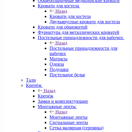
Общебольничные медицинские кровати
Кровати для хостела
Назад
Кровати для хостела
Двухъярусные кровати для хостела
Кровати для общежитий
Фурнитура для металлических кроватей
Постельные принадлежности для рабочих
Назад
Постельные принадлежности для
рабочих
Матрасы
Одеяла
Подушки
Постельное белье
Тали
Крепёж
Назад
Крепёж
Замки и комплектующие
Монтажные ленты
Назад
Монтажные ленты
Сигнальные ленты
Сетка малярная (серпянка)