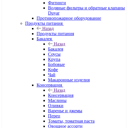
Фитинги
Водяные фильтры и обратные клапаны
Duyar
Противопожарное оборудование
Продукты питания
Назад
Продукты питания
Бакалея
Назад
Бакалея
Соусы
Крупа
Бобовые
Кофе
Чай
Макаронные изделия
Консервация
Назад
Консервация
Маслины
Оливки
Варенье и джемы
Перец
Томаты, томатная паста
Овощное ассорти