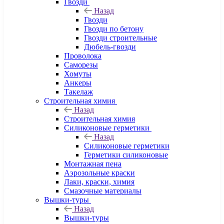
Гвозди
Назад
Гвозди
Гвозди по бетону
Гвозди строительные
Дюбель-гвозди
Проволока
Саморезы
Хомуты
Анкеры
Такелаж
Строительная химия
Назад
Строительная химия
Силиконовые герметики
Назад
Силиконовые герметики
Герметики силиконовые
Монтажная пена
Аэрозольные краски
Лаки, краски, химия
Смазочные материалы
Вышки-туры
Назад
Вышки-туры