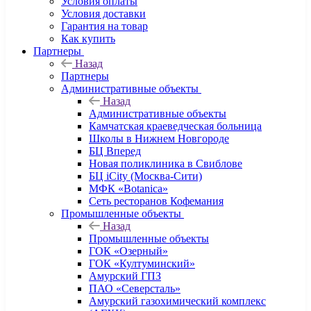
Условия оплаты
Условия доставки
Гарантия на товар
Как купить
Партнеры
Назад
Партнеры
Административные объекты
Назад
Административные объекты
Камчатская краеведческая больница
Школы в Нижнем Новгороде
БЦ Вперед
Новая поликлиника в Свиблове
БЦ iCity (Москва-Сити)
МФК «Botanica»
Сеть ресторанов Кофемания
Промышленные объекты
Назад
Промышленные объекты
ГОК «Озерный»
ГОК «Култуминский»
Амурский ГПЗ
ПАО «Северсталь»
Амурский газохимический комплекс