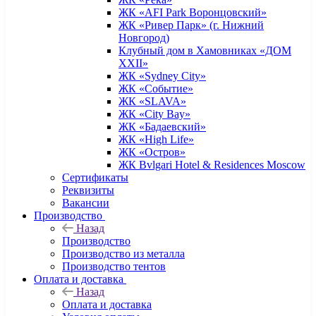
ЖК «AFI Park Воронцовский»
ЖК «Ривер Парк» (г. Нижний
Новгород)
Клубный дом в Хамовниках «ДОМ
XXII»
ЖК «Sydney City»
ЖК «Событие»
ЖК «SLAVA»
ЖК «City Bay»
ЖК «Бадаевский»
ЖК «High Life»
ЖК «Остров»
ЖК Bvlgari Hotel & Residences Moscow
Сертификаты
Реквизиты
Вакансии
Производство
Назад
Производство
Производство из металла
Производство тентов
Оплата и доставка
Назад
Оплата и доставка