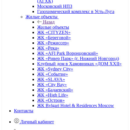
(АГХК)
Московский НПЗ
Газохимический комплекс в Усть-Луга
Жилые объекты
Назад
Жилые объекты
ЖК «CITYZEN»
ЖК «Береговой»
ЖК «Режиссер»
ЖК «Река»
ЖК «AFI Park Воронцовский»
ЖК «Ривер Парк» (г. Нижний Новгород)
Клубный дом в Хамовниках «ДОМ XXII»
ЖК «Sydney City»
ЖК «Событие»
ЖК «SLAVA»
ЖК «City Bay»
ЖК «Бадаевский»
ЖК «High Life»
ЖК «Остров»
ЖК Bvlgari Hotel & Residences Moscow
Контакты
Личный кабинет