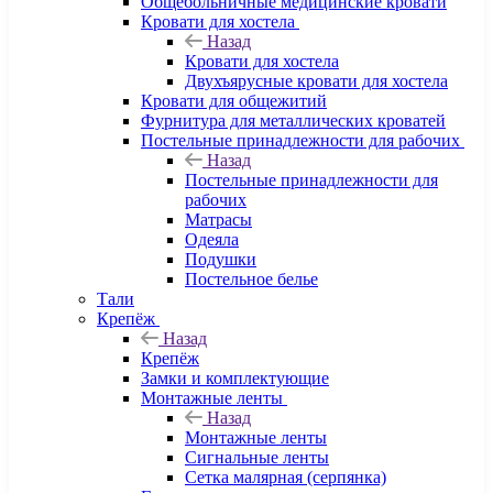
Общебольничные медицинские кровати
Кровати для хостела
Назад
Кровати для хостела
Двухъярусные кровати для хостела
Кровати для общежитий
Фурнитура для металлических кроватей
Постельные принадлежности для рабочих
Назад
Постельные принадлежности для
рабочих
Матрасы
Одеяла
Подушки
Постельное белье
Тали
Крепёж
Назад
Крепёж
Замки и комплектующие
Монтажные ленты
Назад
Монтажные ленты
Сигнальные ленты
Сетка малярная (серпянка)