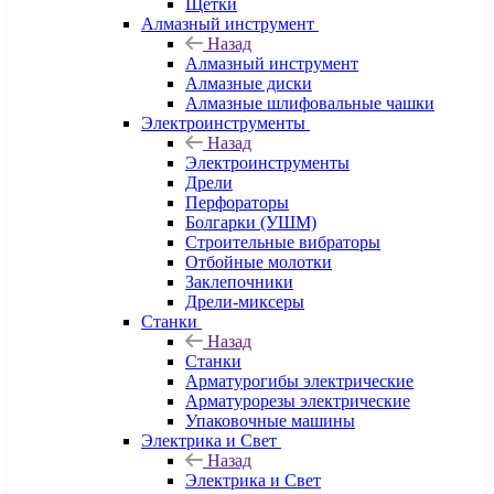
Щетки
Алмазный инструмент
Назад
Алмазный инструмент
Алмазные диски
Алмазные шлифовальные чашки
Электроинструменты
Назад
Электроинструменты
Дрели
Перфораторы
Болгарки (УШМ)
Строительные вибраторы
Отбойные молотки
Заклепочники
Дрели-миксеры
Станки
Назад
Станки
Арматурогибы электрические
Арматурорезы электрические
Упаковочные машины
Электрика и Свет
Назад
Электрика и Свет