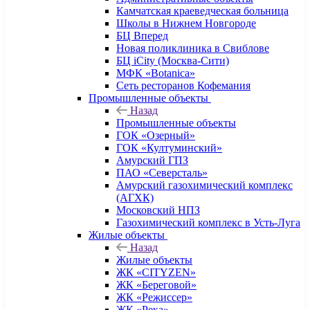
Камчатская краеведческая больница
Школы в Нижнем Новгороде
БЦ Вперед
Новая поликлиника в Свиблове
БЦ iCity (Москва-Сити)
МФК «Botanica»
Сеть ресторанов Кофемания
Промышленные объекты
Назад
Промышленные объекты
ГОК «Озерный»
ГОК «Култуминский»
Амурский ГПЗ
ПАО «Северсталь»
Амурский газохимический комплекс
(АГХК)
Московский НПЗ
Газохимический комплекс в Усть-Луга
Жилые объекты
Назад
Жилые объекты
ЖК «CITYZEN»
ЖК «Береговой»
ЖК «Режиссер»
ЖК «Река»