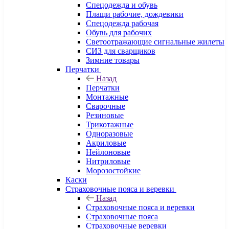
Спецодежда и обувь
Плащи рабочие, дождевики
Спецодежда рабочая
Обувь для рабочих
Светоотражающие сигнальные жилеты
СИЗ для сварщиков
Зимние товары
Перчатки
Назад
Перчатки
Монтажные
Сварочные
Резиновые
Трикотажные
Одноразовые
Акриловые
Нейлоновые
Нитриловые
Морозостойкие
Каски
Страховочные пояса и веревки
Назад
Страховочные пояса и веревки
Страховочные пояса
Страховочные веревки