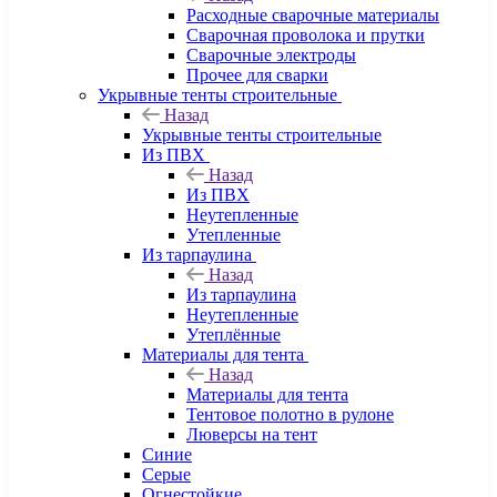
Расходные сварочные материалы
Сварочная проволока и прутки
Сварочные электроды
Прочее для сварки
Укрывные тенты строительные
Назад
Укрывные тенты строительные
Из ПВХ
Назад
Из ПВХ
Неутепленные
Утепленные
Из тарпаулина
Назад
Из тарпаулина
Неутепленные
Утеплённые
Материалы для тента
Назад
Материалы для тента
Тентовое полотно в рулоне
Люверсы на тент
Синие
Серые
Огнестойкие