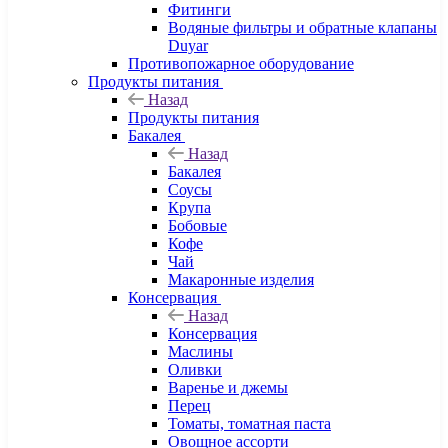
Фитинги
Водяные фильтры и обратные клапаны
Duyar
Противопожарное оборудование
Продукты питания
Назад
Продукты питания
Бакалея
Назад
Бакалея
Соусы
Крупа
Бобовые
Кофе
Чай
Макаронные изделия
Консервация
Назад
Консервация
Маслины
Оливки
Варенье и джемы
Перец
Томаты, томатная паста
Овощное ассорти