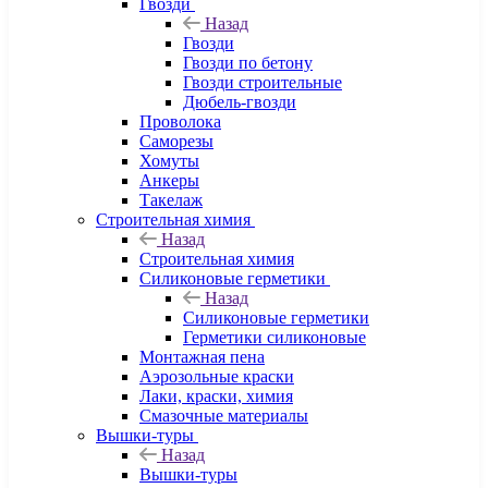
Гвозди
Назад
Гвозди
Гвозди по бетону
Гвозди строительные
Дюбель-гвозди
Проволока
Саморезы
Хомуты
Анкеры
Такелаж
Строительная химия
Назад
Строительная химия
Силиконовые герметики
Назад
Силиконовые герметики
Герметики силиконовые
Монтажная пена
Аэрозольные краски
Лаки, краски, химия
Смазочные материалы
Вышки-туры
Назад
Вышки-туры