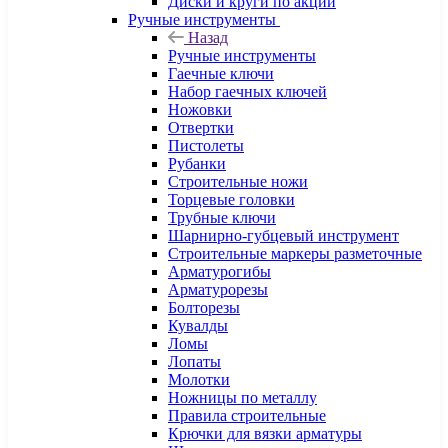
Диски и круги по акции
Ручные инструменты
Назад
Ручные инструменты
Гаечные ключи
Набор гаечных ключей
Ножовки
Отвертки
Пистолеты
Рубанки
Строительные ножи
Торцевые головки
Трубные ключи
Шарнирно-губцевый инструмент
Строительные маркеры разметочные
Арматурогибы
Арматурорезы
Болторезы
Кувалды
Ломы
Лопаты
Молотки
Ножницы по металлу
Правила строительные
Крючки для вязки арматуры