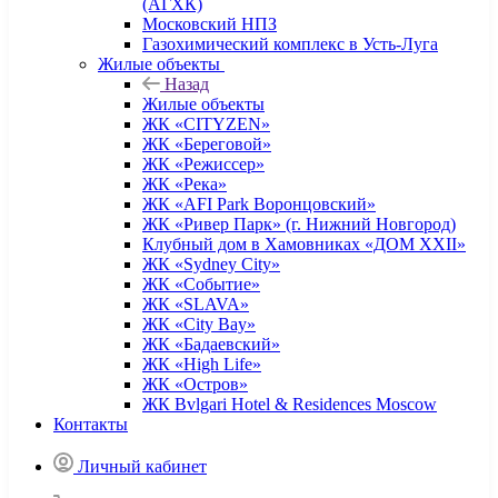
(АГХК)
Московский НПЗ
Газохимический комплекс в Усть-Луга
Жилые объекты
Назад
Жилые объекты
ЖК «CITYZEN»
ЖК «Береговой»
ЖК «Режиссер»
ЖК «Река»
ЖК «AFI Park Воронцовский»
ЖК «Ривер Парк» (г. Нижний Новгород)
Клубный дом в Хамовниках «ДОМ XXII»
ЖК «Sydney City»
ЖК «Событие»
ЖК «SLAVA»
ЖК «City Bay»
ЖК «Бадаевский»
ЖК «High Life»
ЖК «Остров»
ЖК Bvlgari Hotel & Residences Moscow
Контакты
Личный кабинет