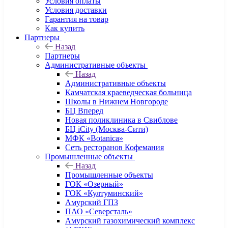
Условия оплаты
Условия доставки
Гарантия на товар
Как купить
Партнеры
Назад
Партнеры
Административные объекты
Назад
Административные объекты
Камчатская краеведческая больница
Школы в Нижнем Новгороде
БЦ Вперед
Новая поликлиника в Свиблове
БЦ iCity (Москва-Сити)
МФК «Botanica»
Сеть ресторанов Кофемания
Промышленные объекты
Назад
Промышленные объекты
ГОК «Озерный»
ГОК «Култуминский»
Амурский ГПЗ
ПАО «Северсталь»
Амурский газохимический комплекс