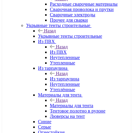
Расходные сварочные материалы
Сварочная проволока и прутки
Сварочные электроды
Прочее для сварки
Укрывные тенты строительные
Назад
Укрывные тенты строительные
Из ПВХ
Назад
Из ПВХ
Неутепленные
Утепленные
Из тарпаулина
Назад
Из тарпаулина
Неутепленные
Утеплённые
Материалы для тента
Назад
Материалы для тента
Тентовое полотно в рулоне
Люверсы на тент
Синие
Серые
Огнестойкие