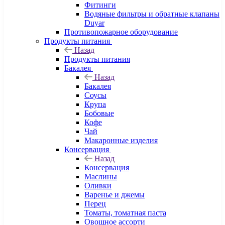
Фитинги
Водяные фильтры и обратные клапаны
Duyar
Противопожарное оборудование
Продукты питания
Назад
Продукты питания
Бакалея
Назад
Бакалея
Соусы
Крупа
Бобовые
Кофе
Чай
Макаронные изделия
Консервация
Назад
Консервация
Маслины
Оливки
Варенье и джемы
Перец
Томаты, томатная паста
Овощное ассорти