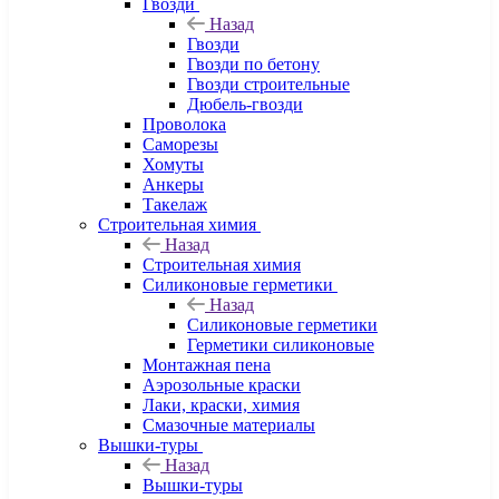
Гвозди
Назад
Гвозди
Гвозди по бетону
Гвозди строительные
Дюбель-гвозди
Проволока
Саморезы
Хомуты
Анкеры
Такелаж
Строительная химия
Назад
Строительная химия
Силиконовые герметики
Назад
Силиконовые герметики
Герметики силиконовые
Монтажная пена
Аэрозольные краски
Лаки, краски, химия
Смазочные материалы
Вышки-туры
Назад
Вышки-туры