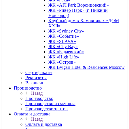
ЖК «AFI Park Воронцовский»
ЖК «Ривер Парк» (г. Нижний
Новгород)
Клубный дом в Хамовниках «ДОМ
XXII»
ЖК «Sydney City»
ЖК «Событие»
ЖК «SLAVA»
ЖК «City Bay»
ЖК «Бадаевский»
ЖК «High Life»
ЖК «Остров»
ЖК Bvlgari Hotel & Residences Moscow
Сертификаты
Реквизиты
Вакансии
Производство
Назад
Производство
Производство из металла
Производство тентов
Оплата и доставка
Назад
Оплата и доставка