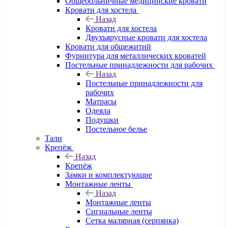
Общебольничные медицинские кровати
Кровати для хостела
Назад
Кровати для хостела
Двухъярусные кровати для хостела
Кровати для общежитий
Фурнитура для металлических кроватей
Постельные принадлежности для рабочих
Назад
Постельные принадлежности для
рабочих
Матрасы
Одеяла
Подушки
Постельное белье
Тали
Крепёж
Назад
Крепёж
Замки и комплектующие
Монтажные ленты
Назад
Монтажные ленты
Сигнальные ленты
Сетка малярная (серпянка)