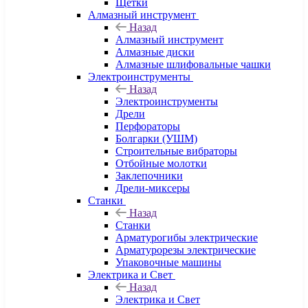
Щетки
Алмазный инструмент
Назад
Алмазный инструмент
Алмазные диски
Алмазные шлифовальные чашки
Электроинструменты
Назад
Электроинструменты
Дрели
Перфораторы
Болгарки (УШМ)
Строительные вибраторы
Отбойные молотки
Заклепочники
Дрели-миксеры
Станки
Назад
Станки
Арматурогибы электрические
Арматурорезы электрические
Упаковочные машины
Электрика и Свет
Назад
Электрика и Свет