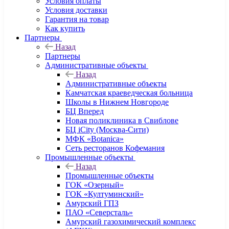
Условия оплаты
Условия доставки
Гарантия на товар
Как купить
Партнеры
Назад
Партнеры
Административные объекты
Назад
Административные объекты
Камчатская краеведческая больница
Школы в Нижнем Новгороде
БЦ Вперед
Новая поликлиника в Свиблове
БЦ iCity (Москва-Сити)
МФК «Botanica»
Сеть ресторанов Кофемания
Промышленные объекты
Назад
Промышленные объекты
ГОК «Озерный»
ГОК «Култуминский»
Амурский ГПЗ
ПАО «Северсталь»
Амурский газохимический комплекс