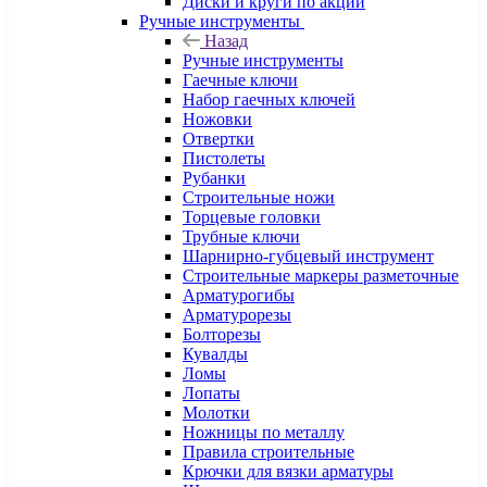
Диски и круги по акции
Ручные инструменты
Назад
Ручные инструменты
Гаечные ключи
Набор гаечных ключей
Ножовки
Отвертки
Пистолеты
Рубанки
Строительные ножи
Торцевые головки
Трубные ключи
Шарнирно-губцевый инструмент
Строительные маркеры разметочные
Арматурогибы
Арматурорезы
Болторезы
Кувалды
Ломы
Лопаты
Молотки
Ножницы по металлу
Правила строительные
Крючки для вязки арматуры