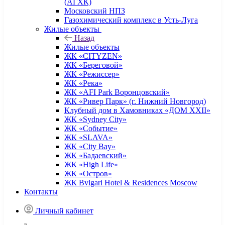
(АГХК)
Московский НПЗ
Газохимический комплекс в Усть-Луга
Жилые объекты
Назад
Жилые объекты
ЖК «CITYZEN»
ЖК «Береговой»
ЖК «Режиссер»
ЖК «Река»
ЖК «AFI Park Воронцовский»
ЖК «Ривер Парк» (г. Нижний Новгород)
Клубный дом в Хамовниках «ДОМ XXII»
ЖК «Sydney City»
ЖК «Событие»
ЖК «SLAVA»
ЖК «City Bay»
ЖК «Бадаевский»
ЖК «High Life»
ЖК «Остров»
ЖК Bvlgari Hotel & Residences Moscow
Контакты
Личный кабинет