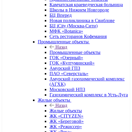
Камчатская краеведческая больница
Школы в Нижнем Новгороде
БЦ Вперед
Новая поликлиника в Свиблове
БЦ iCity (Москва-Сити)
МФК «Botanica»
Сеть ресторанов Кофемания
Промышленные объекты
Назад
Промышленные объекты
ГОК «Озерный»
ГОК «Култуминский»
Амурский ГПЗ
ПАО «Северсталь»
Амурский газохимический комплекс
(АГХК)
Московский НПЗ
Газохимический комплекс в Усть-Луга
Жилые объекты
Назад
Жилые объекты
ЖК «CITYZEN»
ЖК «Береговой»
ЖК «Режиссер»
ЖК «Река»