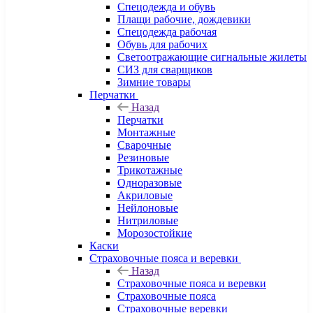
Спецодежда и обувь
Плащи рабочие, дождевики
Спецодежда рабочая
Обувь для рабочих
Светоотражающие сигнальные жилеты
СИЗ для сварщиков
Зимние товары
Перчатки
Назад
Перчатки
Монтажные
Сварочные
Резиновые
Трикотажные
Одноразовые
Акриловые
Нейлоновые
Нитриловые
Морозостойкие
Каски
Страховочные пояса и веревки
Назад
Страховочные пояса и веревки
Страховочные пояса
Страховочные веревки