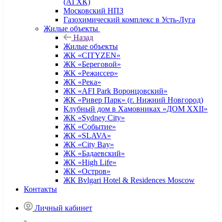
(АГХК)
Московский НПЗ
Газохимический комплекс в Усть-Луга
Жилые объекты
Назад
Жилые объекты
ЖК «CITYZEN»
ЖК «Береговой»
ЖК «Режиссер»
ЖК «Река»
ЖК «AFI Park Воронцовский»
ЖК «Ривер Парк» (г. Нижний Новгород)
Клубный дом в Хамовниках «ДОМ XXII»
ЖК «Sydney City»
ЖК «Событие»
ЖК «SLAVA»
ЖК «City Bay»
ЖК «Бадаевский»
ЖК «High Life»
ЖК «Остров»
ЖК Bvlgari Hotel & Residences Moscow
Контакты
Личный кабинет