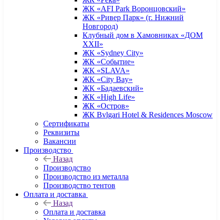
ЖК «AFI Park Воронцовский»
ЖК «Ривер Парк» (г. Нижний
Новгород)
Клубный дом в Хамовниках «ДОМ
XXII»
ЖК «Sydney City»
ЖК «Событие»
ЖК «SLAVA»
ЖК «City Bay»
ЖК «Бадаевский»
ЖК «High Life»
ЖК «Остров»
ЖК Bvlgari Hotel & Residences Moscow
Сертификаты
Реквизиты
Вакансии
Производство
Назад
Производство
Производство из металла
Производство тентов
Оплата и доставка
Назад
Оплата и доставка