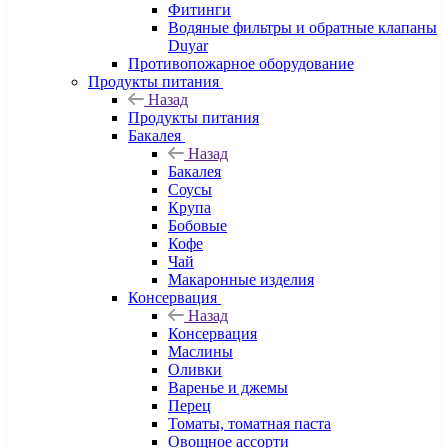
Фитинги
Водяные фильтры и обратные клапаны
Duyar
Противопожарное оборудование
Продукты питания
Назад
Продукты питания
Бакалея
Назад
Бакалея
Соусы
Крупа
Бобовые
Кофе
Чай
Макаронные изделия
Консервация
Назад
Консервация
Маслины
Оливки
Варенье и джемы
Перец
Томаты, томатная паста
Овощное ассорти