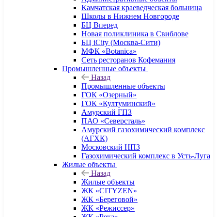
Камчатская краеведческая больница
Школы в Нижнем Новгороде
БЦ Вперед
Новая поликлиника в Свиблове
БЦ iCity (Москва-Сити)
МФК «Botanica»
Сеть ресторанов Кофемания
Промышленные объекты
Назад
Промышленные объекты
ГОК «Озерный»
ГОК «Култуминский»
Амурский ГПЗ
ПАО «Северсталь»
Амурский газохимический комплекс
(АГХК)
Московский НПЗ
Газохимический комплекс в Усть-Луга
Жилые объекты
Назад
Жилые объекты
ЖК «CITYZEN»
ЖК «Береговой»
ЖК «Режиссер»
ЖК «Река»