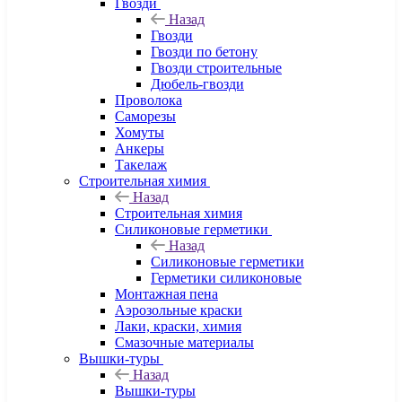
Гвозди
Назад
Гвозди
Гвозди по бетону
Гвозди строительные
Дюбель-гвозди
Проволока
Саморезы
Хомуты
Анкеры
Такелаж
Строительная химия
Назад
Строительная химия
Силиконовые герметики
Назад
Силиконовые герметики
Герметики силиконовые
Монтажная пена
Аэрозольные краски
Лаки, краски, химия
Смазочные материалы
Вышки-туры
Назад
Вышки-туры