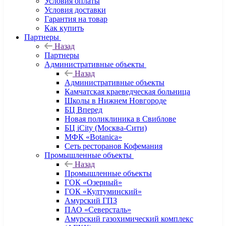
Условия оплаты
Условия доставки
Гарантия на товар
Как купить
Партнеры
Назад
Партнеры
Административные объекты
Назад
Административные объекты
Камчатская краеведческая больница
Школы в Нижнем Новгороде
БЦ Вперед
Новая поликлиника в Свиблове
БЦ iCity (Москва-Сити)
МФК «Botanica»
Сеть ресторанов Кофемания
Промышленные объекты
Назад
Промышленные объекты
ГОК «Озерный»
ГОК «Култуминский»
Амурский ГПЗ
ПАО «Северсталь»
Амурский газохимический комплекс