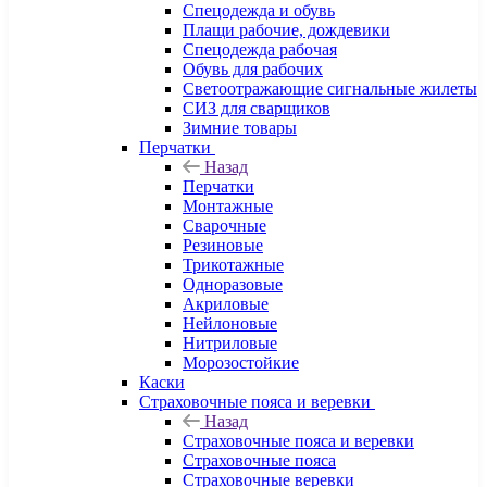
Спецодежда и обувь
Плащи рабочие, дождевики
Спецодежда рабочая
Обувь для рабочих
Светоотражающие сигнальные жилеты
СИЗ для сварщиков
Зимние товары
Перчатки
Назад
Перчатки
Монтажные
Сварочные
Резиновые
Трикотажные
Одноразовые
Акриловые
Нейлоновые
Нитриловые
Морозостойкие
Каски
Страховочные пояса и веревки
Назад
Страховочные пояса и веревки
Страховочные пояса
Страховочные веревки