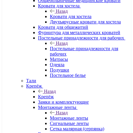
Общебольничные медицинские кровати
Кровати для хостела
Назад
Кровати для хостела
Двухъярусные кровати для хостела
Кровати для общежитий
Фурнитура для металлических кроватей
Постельные принадлежности для рабочих
Назад
Постельные принадлежности для
рабочих
Матрасы
Одеяла
Подушки
Постельное белье
Тали
Крепёж
Назад
Крепёж
Замки и комплектующие
Монтажные ленты
Назад
Монтажные ленты
Сигнальные ленты
Сетка малярная (серпянка)