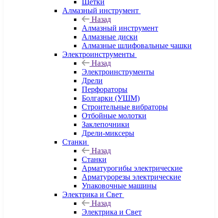
Щетки
Алмазный инструмент
Назад
Алмазный инструмент
Алмазные диски
Алмазные шлифовальные чашки
Электроинструменты
Назад
Электроинструменты
Дрели
Перфораторы
Болгарки (УШМ)
Строительные вибраторы
Отбойные молотки
Заклепочники
Дрели-миксеры
Станки
Назад
Станки
Арматурогибы электрические
Арматурорезы электрические
Упаковочные машины
Электрика и Свет
Назад
Электрика и Свет