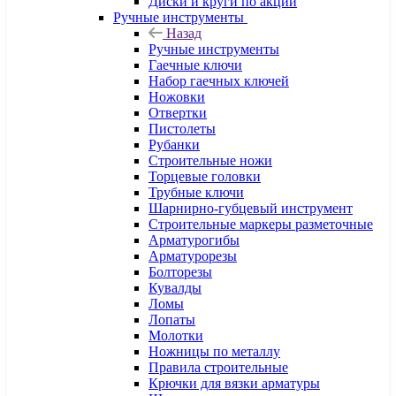
Диски и круги по акции
Ручные инструменты
Назад
Ручные инструменты
Гаечные ключи
Набор гаечных ключей
Ножовки
Отвертки
Пистолеты
Рубанки
Строительные ножи
Торцевые головки
Трубные ключи
Шарнирно-губцевый инструмент
Строительные маркеры разметочные
Арматурогибы
Арматурорезы
Болторезы
Кувалды
Ломы
Лопаты
Молотки
Ножницы по металлу
Правила строительные
Крючки для вязки арматуры