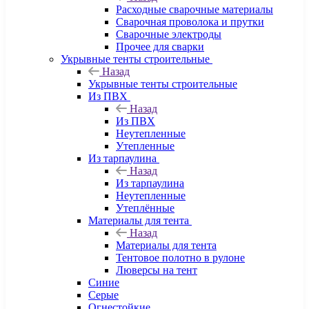
Расходные сварочные материалы
Сварочная проволока и прутки
Сварочные электроды
Прочее для сварки
Укрывные тенты строительные
Назад
Укрывные тенты строительные
Из ПВХ
Назад
Из ПВХ
Неутепленные
Утепленные
Из тарпаулина
Назад
Из тарпаулина
Неутепленные
Утеплённые
Материалы для тента
Назад
Материалы для тента
Тентовое полотно в рулоне
Люверсы на тент
Синие
Серые
Огнестойкие