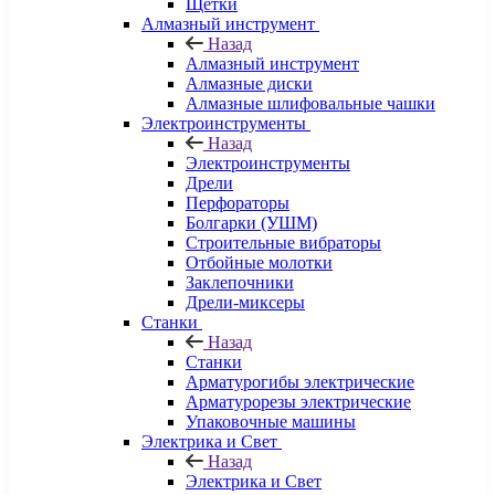
Щетки
Алмазный инструмент
Назад
Алмазный инструмент
Алмазные диски
Алмазные шлифовальные чашки
Электроинструменты
Назад
Электроинструменты
Дрели
Перфораторы
Болгарки (УШМ)
Строительные вибраторы
Отбойные молотки
Заклепочники
Дрели-миксеры
Станки
Назад
Станки
Арматурогибы электрические
Арматурорезы электрические
Упаковочные машины
Электрика и Свет
Назад
Электрика и Свет