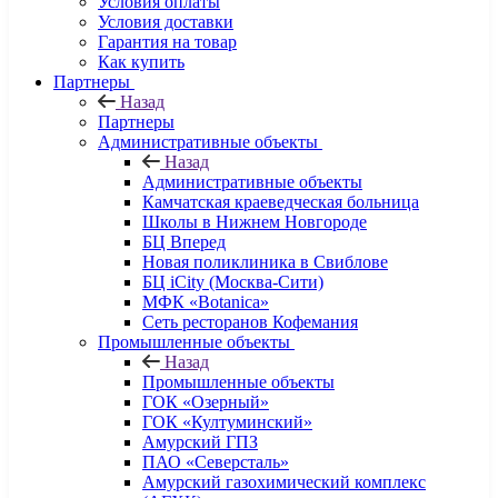
Условия оплаты
Условия доставки
Гарантия на товар
Как купить
Партнеры
Назад
Партнеры
Административные объекты
Назад
Административные объекты
Камчатская краеведческая больница
Школы в Нижнем Новгороде
БЦ Вперед
Новая поликлиника в Свиблове
БЦ iCity (Москва-Сити)
МФК «Botanica»
Сеть ресторанов Кофемания
Промышленные объекты
Назад
Промышленные объекты
ГОК «Озерный»
ГОК «Култуминский»
Амурский ГПЗ
ПАО «Северсталь»
Амурский газохимический комплекс