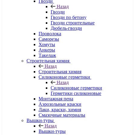
Гвозди
Назад
Гвозди
Гвозди по бетону
Гвозди строительные
Дюбель-гвозди
Проволока
Саморезы
Хомуты
Анкеры
Такелаж
Строительная химия
Назад
Строительная химия
Силиконовые герметики
Назад
Силиконовые герметики
Герметики силиконовые
Монтажная пена
Аэрозольные краски
Лаки, краски, химия
Смазочные материалы
Вышки-туры
Назад
Вышки-туры