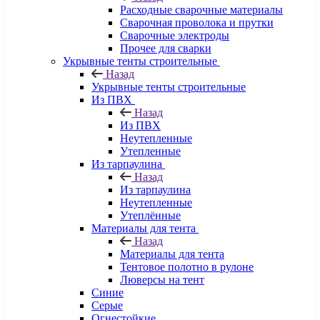
Расходные сварочные материалы
Сварочная проволока и прутки
Сварочные электроды
Прочее для сварки
Укрывные тенты строительные
Назад
Укрывные тенты строительные
Из ПВХ
Назад
Из ПВХ
Неутепленные
Утепленные
Из тарпаулина
Назад
Из тарпаулина
Неутепленные
Утеплённые
Материалы для тента
Назад
Материалы для тента
Тентовое полотно в рулоне
Люверсы на тент
Синие
Серые
Огнестойкие