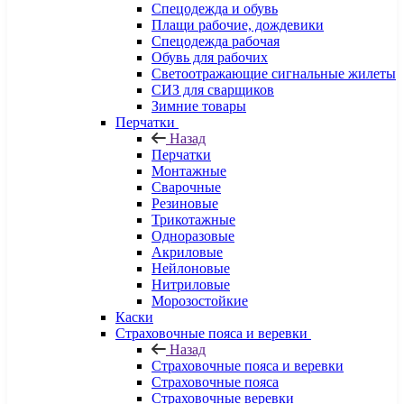
Спецодежда и обувь
Плащи рабочие, дождевики
Спецодежда рабочая
Обувь для рабочих
Светоотражающие сигнальные жилеты
СИЗ для сварщиков
Зимние товары
Перчатки
Назад
Перчатки
Монтажные
Сварочные
Резиновые
Трикотажные
Одноразовые
Акриловые
Нейлоновые
Нитриловые
Морозостойкие
Каски
Страховочные пояса и веревки
Назад
Страховочные пояса и веревки
Страховочные пояса
Страховочные веревки