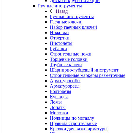
Диски и круги по акции
Ручные инструменты
Назад
Ручные инструменты
Гаечные ключи
Набор гаечных ключей
Ножовки
Отвертки
Пистолеты
Рубанки
Строительные ножи
Торцевые головки
Трубные ключи
Шарнирно-губцевый инструмент
Строительные маркеры разметочные
Арматурогибы
Арматурорезы
Болторезы
Кувалды
Ломы
Лопаты
Молотки
Ножницы по металлу
Правила строительные
Крючки для вязки арматуры