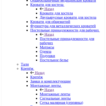
Общебольничные медицинские кровати
Кровати для хостела
Назад
Кровати для хостела
Двухъярусные кровати для хостела
Кровати для общежитий
Фурнитура для металлических кроватей
Постельные принадлежности для рабочих
Назад
Постельные принадлежности для
рабочих
Матрасы
Одеяла
Подушки
Постельное белье
Тали
Крепёж
Назад
Крепёж
Замки и комплектующие
Монтажные ленты
Назад
Монтажные ленты
Сигнальные ленты
Сетка малярная (серпянка)