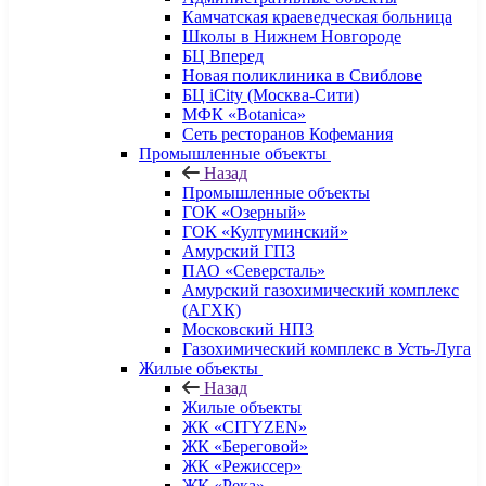
Камчатская краеведческая больница
Школы в Нижнем Новгороде
БЦ Вперед
Новая поликлиника в Свиблове
БЦ iCity (Москва-Сити)
МФК «Botanica»
Сеть ресторанов Кофемания
Промышленные объекты
Назад
Промышленные объекты
ГОК «Озерный»
ГОК «Култуминский»
Амурский ГПЗ
ПАО «Северсталь»
Амурский газохимический комплекс
(АГХК)
Московский НПЗ
Газохимический комплекс в Усть-Луга
Жилые объекты
Назад
Жилые объекты
ЖК «CITYZEN»
ЖК «Береговой»
ЖК «Режиссер»
ЖК «Река»