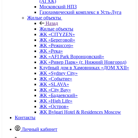
(АГХК)
Московский НПЗ
Газохимический комплекс в Усть-Луга
Жилые объекты
Назад
Жилые объекты
ЖК «CITYZEN»
ЖК «Береговой»
ЖК «Режиссер»
ЖК «Река»
ЖК «AFI Park Воронцовский»
ЖК «Ривер Парк» (г. Нижний Новгород)
Клубный дом в Хамовниках «ДОМ XXII»
ЖК «Sydney City»
ЖК «Событие»
ЖК «SLAVA»
ЖК «City Bay»
ЖК «Бадаевский»
ЖК «High Life»
ЖК «Остров»
ЖК Bvlgari Hotel & Residences Moscow
Контакты
Личный кабинет