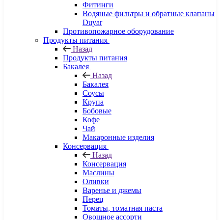
Фитинги
Водяные фильтры и обратные клапаны
Duyar
Противопожарное оборудование
Продукты питания
Назад
Продукты питания
Бакалея
Назад
Бакалея
Соусы
Крупа
Бобовые
Кофе
Чай
Макаронные изделия
Консервация
Назад
Консервация
Маслины
Оливки
Варенье и джемы
Перец
Томаты, томатная паста
Овощное ассорти