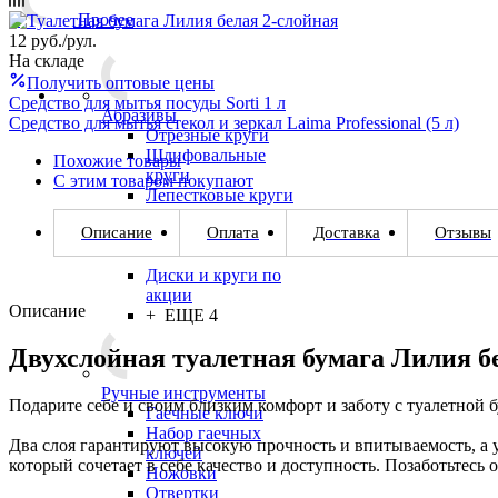
Прочее
12
руб.
/рул.
На складе
Получить оптовые цены
Средство для мытья посуды Sorti 1 л
Абразивы
Средство для мытья стекол и зеркал Laima Professional (5 л)
Отрезные круги
Шлифовальные
Похожие товары
круги
С этим товаром покупают
Лепестковые круги
Наждачная бумага/
Описание
Оплата
Доставка
Отзывы
шкурки
Насадки
Диски и круги по
акции
Описание
+ ЕЩЕ 4
Двухслойная туалетная бумага Лилия б
Ручные инструменты
Подарите себе и своим близким комфорт и заботу с туалетной 
Гаечные ключи
Набор гаечных
Два слоя гарантируют высокую прочность и впитываемость, а 
ключей
который сочетает в себе качество и доступность. Позаботьтесь
Ножовки
Отвертки