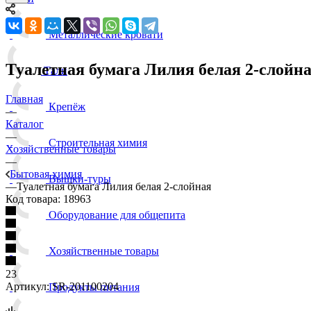
Металлические кровати
Туалетная бумага Лилия белая 2-слойн
Тали
Главная
Крепёж
—
Каталог
—
Строительная химия
Хозяйственные товары
—
Бытовая химия
Вышки-туры
—
Туалетная бумага Лилия белая 2-слойная
Код товара:
18963
Оборудование для общепита
Хозяйственные товары
23
Артикул:
SR-201100204
Продукты питания