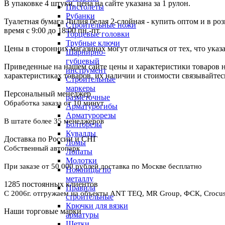
В упаковке 4 штуки, цена на сайте указана за 1 рулон.
Пистолеты
Рубанки
Туалетная бумага Лилия белая 2-слойная - купить оптом и в ро
Строительные ножи
время с 9:00 до 18:00 пн.-пт.
Торцевые головки
Трубные ключи
Цены в сторонних магазинах могут отличаться от тех, что указ
Шарнирно-
губцевый
Приведенные на нашем сайте цены и характеристики товаров 
инструмент
характеристиках товаров, их наличии и стоимости связывайте
Строительные
маркеры
Персональный менеджер
разметочные
Обработка заказа от 10 минут
Арматурогибы
Арматурорезы
В штате более 35 менеджеров
Болторезы
Кувалды
Доставка по России и СНГ
Ломы
Собственный автопарк
Лопаты
Молотки
При заказе от 50 000 рублей доставка по Москве бесплатно
Ножницы по
металлу
1285 постоянных клиентов
Правила
С 2006г. отгружаем на объекты ANT TEQ, MR Group, ФСК, Crocus 
строительные
Крючки для вязки
Наши торговые марки
арматуры
Щетки