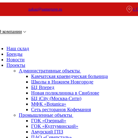
zakaz@samgrupp.ru
г.
О компании
Наш склад
Бренды
Новости
Проекты
Административные объекты
Камчатская краеведческая больница
Школы в Нижнем Новгороде
БЦ Вперед
Новая поликлиника в Свиблове
БЦ iCity (Москва-Сити)
МФК «Botanica»
Сеть ресторанов Кофемания
Промышленные объекты
ГОК «Озерный»
ГОК «Култуминский»
Амурский ГПЗ
ПАО «Северсталь»