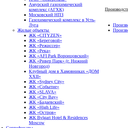
Амурский газохимический
Производст
комплекс (АГХК)
Московский НПЗ
Газохимический комплекс в Усть-
Луга
Произво
Жилые объекты
Произв
ЖК «CITYZEN»
ЖК «Береговой»
ЖК «Режиссер»
ЖК «Река»
ЖК «AFI Park Воронцовский»
ЖК «Ривер Парк» (г. Нижний
Новгород)
Клубный дом в Хамовниках «ДОМ
XXII»
ЖК «Sydney City»
ЖК «Событие»
ЖК «SLAVA»
ЖК «City Bay»
ЖК «Бадаевский»
ЖК «High Life»
ЖК «Остров»
ЖК Bvlgari Hotel & Residences
Moscow
Сертификаты