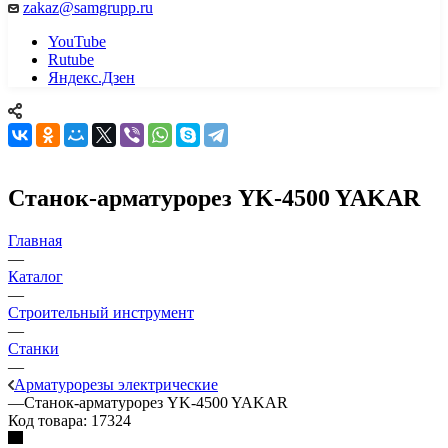
zakaz@samgrupp.ru
YouTube
Rutube
Яндекс.Дзен
Станок-арматурорез YK-4500 YAKAR
Главная
—
Каталог
—
Строительный инструмент
—
Станки
—
Арматурорезы электрические
—
Станок-арматурорез YK-4500 YAKAR
Код товара:
17324