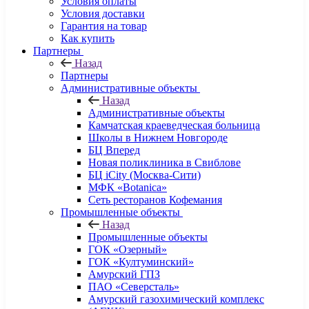
Условия оплаты
Условия доставки
Гарантия на товар
Как купить
Партнеры
Назад
Партнеры
Административные объекты
Назад
Административные объекты
Камчатская краеведческая больница
Школы в Нижнем Новгороде
БЦ Вперед
Новая поликлиника в Свиблове
БЦ iCity (Москва-Сити)
МФК «Botanica»
Сеть ресторанов Кофемания
Промышленные объекты
Назад
Промышленные объекты
ГОК «Озерный»
ГОК «Култуминский»
Амурский ГПЗ
ПАО «Северсталь»
Амурский газохимический комплекс