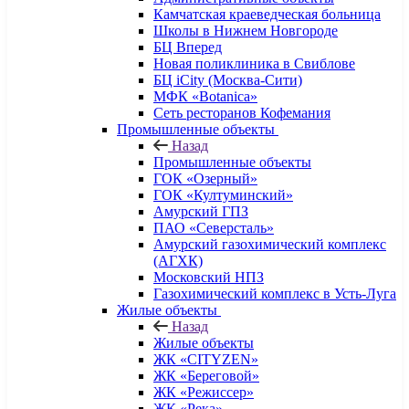
Камчатская краеведческая больница
Школы в Нижнем Новгороде
БЦ Вперед
Новая поликлиника в Свиблове
БЦ iCity (Москва-Сити)
МФК «Botanica»
Сеть ресторанов Кофемания
Промышленные объекты
Назад
Промышленные объекты
ГОК «Озерный»
ГОК «Култуминский»
Амурский ГПЗ
ПАО «Северсталь»
Амурский газохимический комплекс
(АГХК)
Московский НПЗ
Газохимический комплекс в Усть-Луга
Жилые объекты
Назад
Жилые объекты
ЖК «CITYZEN»
ЖК «Береговой»
ЖК «Режиссер»
ЖК «Река»