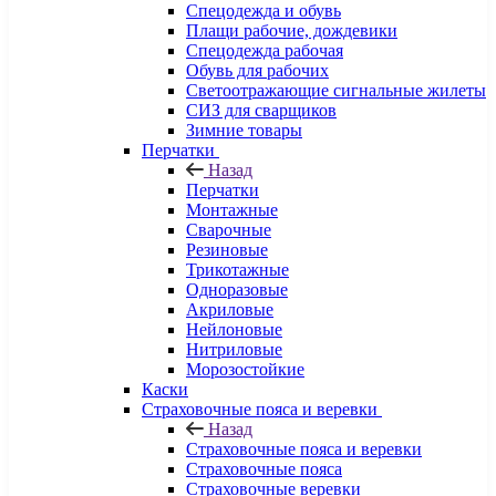
Спецодежда и обувь
Плащи рабочие, дождевики
Спецодежда рабочая
Обувь для рабочих
Светоотражающие сигнальные жилеты
СИЗ для сварщиков
Зимние товары
Перчатки
Назад
Перчатки
Монтажные
Сварочные
Резиновые
Трикотажные
Одноразовые
Акриловые
Нейлоновые
Нитриловые
Морозостойкие
Каски
Страховочные пояса и веревки
Назад
Страховочные пояса и веревки
Страховочные пояса
Страховочные веревки