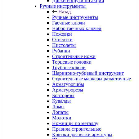
Диски и круги по акции
Ручные инструменты
Назад
Ручные инструменты
Гаечные ключи
Набор гаечных ключей
Ножовки
Отвертки
Пистолеты
Рубанки
Строительные ножи
Торцевые головки
Трубные ключи
Шарнирно-губцевый инструмент
Строительные маркеры разметочные
Арматурогибы
Арматурорезы
Болторезы
Кувалды
Ломы
Лопаты
Молотки
Ножницы по металлу
Правила строительные
Крючки для вязки арматуры