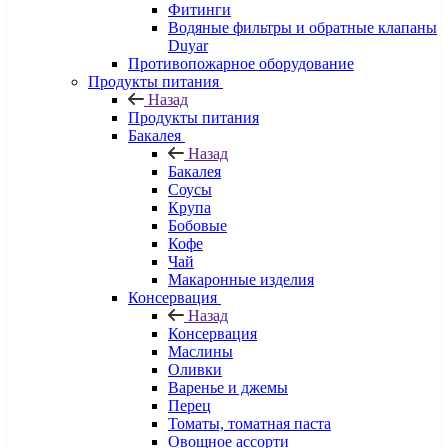
Фитинги
Водяные фильтры и обратные клапаны
Duyar
Противопожарное оборудование
Продукты питания
Назад
Продукты питания
Бакалея
Назад
Бакалея
Соусы
Крупа
Бобовые
Кофе
Чай
Макаронные изделия
Консервация
Назад
Консервация
Маслины
Оливки
Варенье и джемы
Перец
Томаты, томатная паста
Овощное ассорти