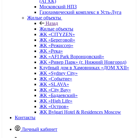
(АГХК)
Московский НПЗ
Газохимический комплекс в Усть-Луга
Жилые объекты
Назад
Жилые объекты
ЖК «CITYZEN»
ЖК «Береговой»
ЖК «Режиссер»
ЖК «Река»
ЖК «AFI Park Воронцовский»
ЖК «Ривер Парк» (г. Нижний Новгород)
Клубный дом в Хамовниках «ДОМ XXII»
ЖК «Sydney City»
ЖК «Событие»
ЖК «SLAVA»
ЖК «City Bay»
ЖК «Бадаевский»
ЖК «High Life»
ЖК «Остров»
ЖК Bvlgari Hotel & Residences Moscow
Контакты
Личный кабинет