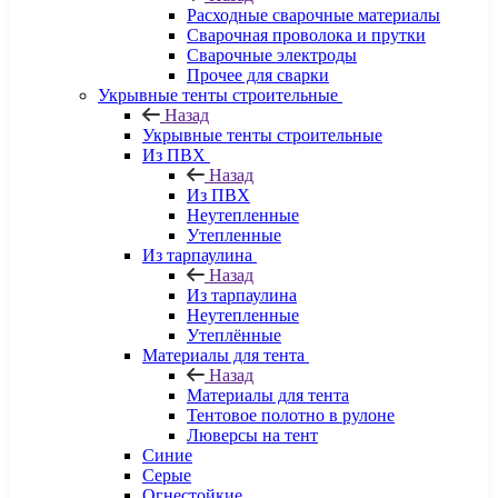
Расходные сварочные материалы
Сварочная проволока и прутки
Сварочные электроды
Прочее для сварки
Укрывные тенты строительные
Назад
Укрывные тенты строительные
Из ПВХ
Назад
Из ПВХ
Неутепленные
Утепленные
Из тарпаулина
Назад
Из тарпаулина
Неутепленные
Утеплённые
Материалы для тента
Назад
Материалы для тента
Тентовое полотно в рулоне
Люверсы на тент
Синие
Серые
Огнестойкие