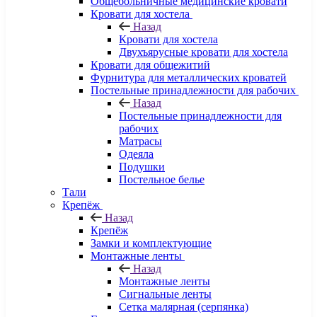
Общебольничные медицинские кровати
Кровати для хостела
Назад
Кровати для хостела
Двухъярусные кровати для хостела
Кровати для общежитий
Фурнитура для металлических кроватей
Постельные принадлежности для рабочих
Назад
Постельные принадлежности для
рабочих
Матрасы
Одеяла
Подушки
Постельное белье
Тали
Крепёж
Назад
Крепёж
Замки и комплектующие
Монтажные ленты
Назад
Монтажные ленты
Сигнальные ленты
Сетка малярная (серпянка)