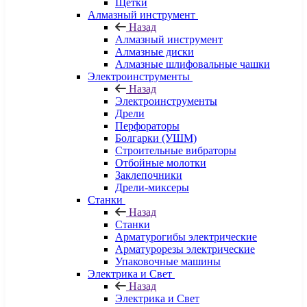
Щетки
Алмазный инструмент
Назад
Алмазный инструмент
Алмазные диски
Алмазные шлифовальные чашки
Электроинструменты
Назад
Электроинструменты
Дрели
Перфораторы
Болгарки (УШМ)
Строительные вибраторы
Отбойные молотки
Заклепочники
Дрели-миксеры
Станки
Назад
Станки
Арматурогибы электрические
Арматурорезы электрические
Упаковочные машины
Электрика и Свет
Назад
Электрика и Свет