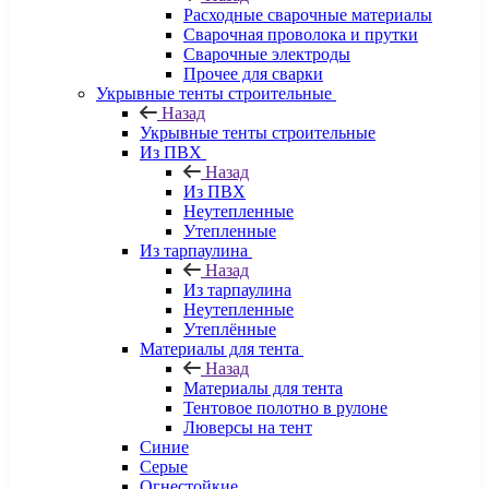
Расходные сварочные материалы
Сварочная проволока и прутки
Сварочные электроды
Прочее для сварки
Укрывные тенты строительные
Назад
Укрывные тенты строительные
Из ПВХ
Назад
Из ПВХ
Неутепленные
Утепленные
Из тарпаулина
Назад
Из тарпаулина
Неутепленные
Утеплённые
Материалы для тента
Назад
Материалы для тента
Тентовое полотно в рулоне
Люверсы на тент
Синие
Серые
Огнестойкие