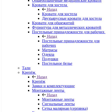
Общебольничные медицинские кровати
Кровати для хостела
Назад
Кровати для хостела
Двухъярусные кровати для хостела
Кровати для общежитий
Фурнитура для металлических кроватей
Постельные принадлежности для рабочих
Назад
Постельные принадлежности для
рабочих
Матрасы
Одеяла
Подушки
Постельное белье
Тали
Крепёж
Назад
Крепёж
Замки и комплектующие
Монтажные ленты
Назад
Монтажные ленты
Сигнальные ленты
Сетка малярная (серпянка)