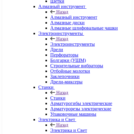
Щетки
Алмазный инструмент
Назад
Алмазный инструмент
Алмазные диски
Алмазные шлифовальные чашки
Электроинструменты
Назад
Электроинструменты
Дрели
Перфораторы
Болгарки (УШМ)
Строительные вибраторы
Отбойные молотки
Заклепочники
Дрели-миксеры
Станки
Назад
Станки
Арматурогибы электрические
Арматурорезы электрические
Упаковочные машины
Электрика и Свет
Назад
Электрика и Свет