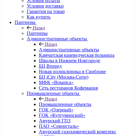
Условия оплаты
Условия доставки
Гарантия на товар
Как купить
Партнеры
Назад
Партнеры
Административные объекты
Назад
Административные объекты
Камчатская краеведческая больница
Школы в Нижнем Новгороде
БЦ Вперед
Новая поликлиника в Свиблове
БЦ iCity (Москва-Сити)
МФК «Botanica»
Сеть ресторанов Кофемания
Промышленные объекты
Назад
Промышленные объекты
ГОК «Озерный»
ГОК «Култуминский»
Амурский ГПЗ
ПАО «Северсталь»
Амурский газохимический комплекс