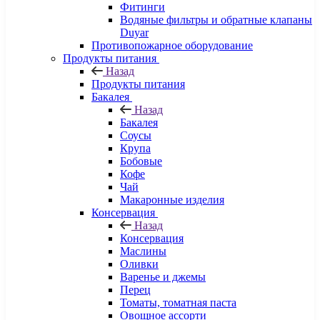
Фитинги
Водяные фильтры и обратные клапаны
Duyar
Противопожарное оборудование
Продукты питания
Назад
Продукты питания
Бакалея
Назад
Бакалея
Соусы
Крупа
Бобовые
Кофе
Чай
Макаронные изделия
Консервация
Назад
Консервация
Маслины
Оливки
Варенье и джемы
Перец
Томаты, томатная паста
Овощное ассорти