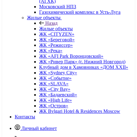
(АГХК)
Московский НПЗ
Газохимический комплекс в Усть-Луга
Жилые объекты
Назад
Жилые объекты
ЖК «CITYZEN»
ЖК «Береговой»
ЖК «Режиссер»
ЖК «Река»
ЖК «AFI Park Воронцовский»
ЖК «Ривер Парк» (г. Нижний Новгород)
Клубный дом в Хамовниках «ДОМ XXII»
ЖК «Sydney City»
ЖК «Событие»
ЖК «SLAVA»
ЖК «City Bay»
ЖК «Бадаевский»
ЖК «High Life»
ЖК «Остров»
ЖК Bvlgari Hotel & Residences Moscow
Контакты
Личный кабинет