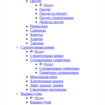
Гвозди
Назад
Гвозди
Гвозди по бетону
Гвозди строительные
Дюбель-гвозди
Проволока
Саморезы
Хомуты
Анкеры
Такелаж
Строительная химия
Назад
Строительная химия
Силиконовые герметики
Назад
Силиконовые герметики
Герметики силиконовые
Монтажная пена
Аэрозольные краски
Лаки, краски, химия
Смазочные материалы
Вышки-туры
Назад
Вышки-туры