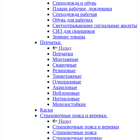
Спецодежда и обувь
Плащи рабочие, дождевики
Спецодежда рабочая
Обувь для рабочих
Светоотражающие сигнальные жилеты
СИЗ для сварщиков
Зимние товары
Перчатки
Назад
Перчатки
Монтажные
Сварочные
Резиновые
Трикотажные
Одноразовые
Акриловые
Нейлоновые
Нитриловые
Морозостойкие
Каски
Страховочные пояса и веревки
Назад
Страховочные пояса и веревки
Страховочные пояса
Страховочные веревки