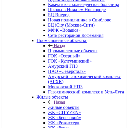
Камчатская краеведческая больница
Школы в Нижнем Новгороде
БЦ Вперед
Новая поликлиника в Свиблове
БЦ iCity (Москва-Сити)
МФК «Botanica»
Сеть ресторанов Кофемания
Промышленные объекты
Назад
Промышленные объекты
ГОК «Озерный»
ГОК «Култуминский»
Амурский ГПЗ
ПАО «Северсталь»
Амурский газохимический комплекс
(АГХК)
Московский НПЗ
Газохимический комплекс в Усть-Луга
Жилые объекты
Назад
Жилые объекты
ЖК «CITYZEN»
ЖК «Береговой»
ЖК «Режиссер»
ЖК «Река»