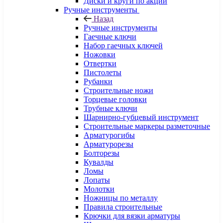
Диски и круги по акции
Ручные инструменты
Назад
Ручные инструменты
Гаечные ключи
Набор гаечных ключей
Ножовки
Отвертки
Пистолеты
Рубанки
Строительные ножи
Торцевые головки
Трубные ключи
Шарнирно-губцевый инструмент
Строительные маркеры разметочные
Арматурогибы
Арматурорезы
Болторезы
Кувалды
Ломы
Лопаты
Молотки
Ножницы по металлу
Правила строительные
Крючки для вязки арматуры