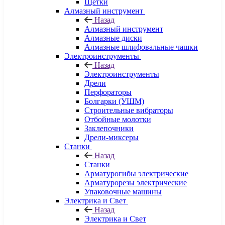
Щетки
Алмазный инструмент
Назад
Алмазный инструмент
Алмазные диски
Алмазные шлифовальные чашки
Электроинструменты
Назад
Электроинструменты
Дрели
Перфораторы
Болгарки (УШМ)
Строительные вибраторы
Отбойные молотки
Заклепочники
Дрели-миксеры
Станки
Назад
Станки
Арматурогибы электрические
Арматурорезы электрические
Упаковочные машины
Электрика и Свет
Назад
Электрика и Свет