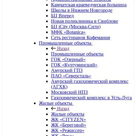
Камчатская краеведческая больница
Школы в Нижнем Новгороде
БЦ Вперед
Новая поликлиника в Свиблове
БЦ iCity (Москва-Сити)
МФК «Botanica»
Сеть ресторанов Кофемания
Промышленные объекты
Назад
Промышленные объекты
ГОК «Озерный»
ГОК «Култуминский»
Амурский ГПЗ
ПАО «Северсталь»
Амурский газохимический комплекс
(АГХК)
Московский НПЗ
Газохимический комплекс в Усть-Луга
Жилые объекты
Назад
Жилые объекты
ЖК «CITYZEN»
ЖК «Береговой»
ЖК «Режиссер»
ЖК «Река»