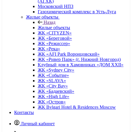
(АГХК)
Московский НПЗ
Газохимический комплекс в Усть-Луга
Жилые объекты
Назад
Жилые объекты
ЖК «CITYZEN»
ЖК «Береговой»
ЖК «Режиссер»
ЖК «Река»
ЖК «AFI Park Воронцовский»
ЖК «Ривер Парк» (г. Нижний Новгород)
Клубный дом в Хамовниках «ДОМ XXII»
ЖК «Sydney City»
ЖК «Событие»
ЖК «SLAVA»
ЖК «City Bay»
ЖК «Бадаевский»
ЖК «High Life»
ЖК «Остров»
ЖК Bvlgari Hotel & Residences Moscow
Контакты
Личный кабинет