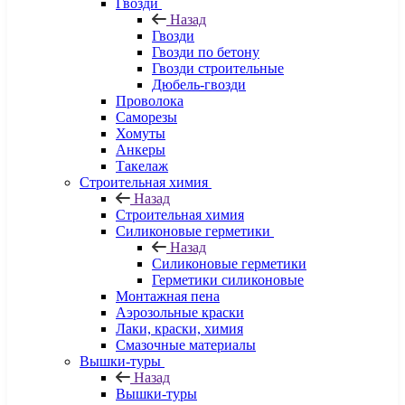
Гвозди
Назад
Гвозди
Гвозди по бетону
Гвозди строительные
Дюбель-гвозди
Проволока
Саморезы
Хомуты
Анкеры
Такелаж
Строительная химия
Назад
Строительная химия
Силиконовые герметики
Назад
Силиконовые герметики
Герметики силиконовые
Монтажная пена
Аэрозольные краски
Лаки, краски, химия
Смазочные материалы
Вышки-туры
Назад
Вышки-туры