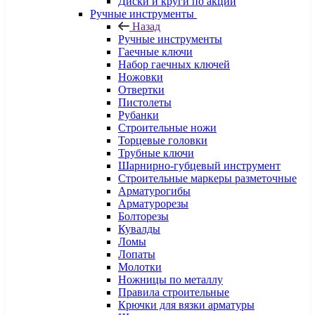
Диски и круги по акции
Ручные инструменты
Назад
Ручные инструменты
Гаечные ключи
Набор гаечных ключей
Ножовки
Отвертки
Пистолеты
Рубанки
Строительные ножи
Торцевые головки
Трубные ключи
Шарнирно-губцевый инструмент
Строительные маркеры разметочные
Арматурогибы
Арматурорезы
Болторезы
Кувалды
Ломы
Лопаты
Молотки
Ножницы по металлу
Правила строительные
Крючки для вязки арматуры