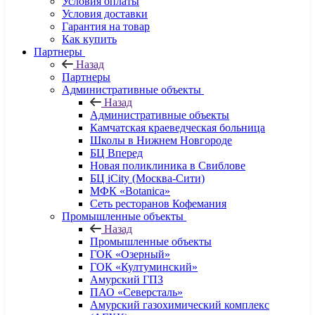
Условия оплаты
Условия доставки
Гарантия на товар
Как купить
Партнеры
Назад
Партнеры
Административные объекты
Назад
Административные объекты
Камчатская краеведческая больница
Школы в Нижнем Новгороде
БЦ Вперед
Новая поликлиника в Свиблове
БЦ iCity (Москва-Сити)
МФК «Botanica»
Сеть ресторанов Кофемания
Промышленные объекты
Назад
Промышленные объекты
ГОК «Озерный»
ГОК «Култуминский»
Амурский ГПЗ
ПАО «Северсталь»
Амурский газохимический комплекс