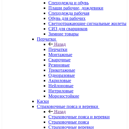
Спецодежда и обувь
Плащи рабочие, дождевики
Спецодежда рабочая
Обувь для рабочих
Светоотражающие сигнальные жилеты
СИЗ для сварщиков
Зимние товары
Перчатки
Назад
Перчатки
Монтажные
Сварочные
Резиновые
Трикотажные
Одноразовые
Акриловые
Нейлоновые
Нитриловые
Морозостойкие
Каски
Страховочные пояса и веревки
Назад
Страховочные пояса и веревки
Страховочные пояса
Страховочные веревки