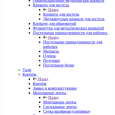
Общебольничные медицинские кровати
Кровати для хостела
Назад
Кровати для хостела
Двухъярусные кровати для хостела
Кровати для общежитий
Фурнитура для металлических кроватей
Постельные принадлежности для рабочих
Назад
Постельные принадлежности для
рабочих
Матрасы
Одеяла
Подушки
Постельное белье
Тали
Крепёж
Назад
Крепёж
Замки и комплектующие
Монтажные ленты
Назад
Монтажные ленты
Сигнальные ленты
Сетка малярная (серпянка)