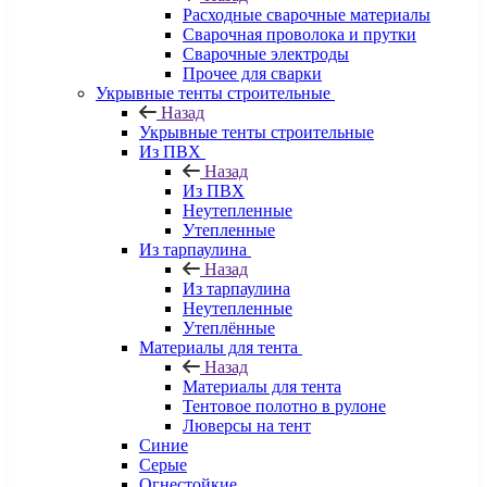
Расходные сварочные материалы
Сварочная проволока и прутки
Сварочные электроды
Прочее для сварки
Укрывные тенты строительные
Назад
Укрывные тенты строительные
Из ПВХ
Назад
Из ПВХ
Неутепленные
Утепленные
Из тарпаулина
Назад
Из тарпаулина
Неутепленные
Утеплённые
Материалы для тента
Назад
Материалы для тента
Тентовое полотно в рулоне
Люверсы на тент
Синие
Серые
Огнестойкие