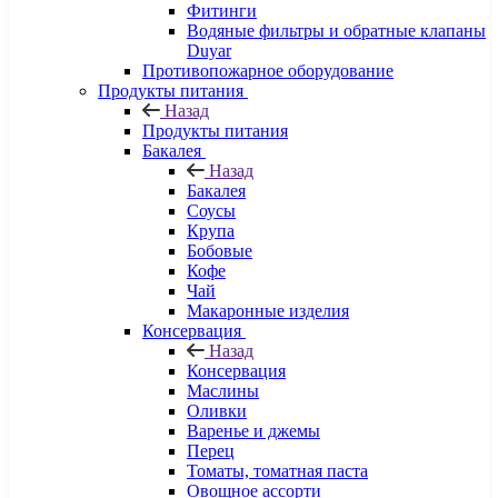
Фитинги
Водяные фильтры и обратные клапаны
Duyar
Противопожарное оборудование
Продукты питания
Назад
Продукты питания
Бакалея
Назад
Бакалея
Соусы
Крупа
Бобовые
Кофе
Чай
Макаронные изделия
Консервация
Назад
Консервация
Маслины
Оливки
Варенье и джемы
Перец
Томаты, томатная паста
Овощное ассорти