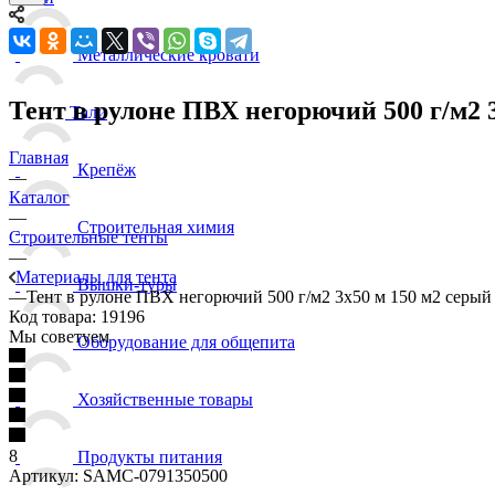
Металлические кровати
Тент в рулоне ПВХ негорючий 500 г/м2 
Тали
Главная
Крепёж
—
Каталог
—
Строительная химия
Строительные тенты
—
Материалы для тента
Вышки-туры
—
Тент в рулоне ПВХ негорючий 500 г/м2 3х50 м 150 м2 серый
Код товара:
19196
Мы советуем
Оборудование для общепита
Хозяйственные товары
8
Продукты питания
Артикул:
SAMC-0791350500