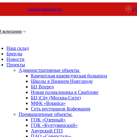
zakaz@samgrupp.ru
г.
О компании
Наш склад
Бренды
Новости
Проекты
Административные объекты
Камчатская краеведческая больница
Школы в Нижнем Новгороде
БЦ Вперед
Новая поликлиника в Свиблове
БЦ iCity (Москва-Сити)
МФК «Botanica»
Сеть ресторанов Кофемания
Промышленные объекты
ГОК «Озерный»
ГОК «Култуминский»
Амурский ГПЗ
ПАО «Северсталь»