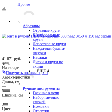
Прочее
Абразивы
Отрезные круги
Шлифовальные
круги
Лепестковые круги
Наждачная бумага/
шкурки
Насадки
41 871
руб.
Диски и круги по
/рул.
акции
На складе
+ ЕЩЕ 4
Получить оптовые цены
Характеристики
Длина, см
—
Ручные инструменты
5000
Гаечные ключи
Ширина, см
Набор гаечных
—
ключей
300
Ножовки
Цвет
Отвертки