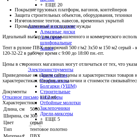
+ ЕЩЕ 20
Покрытие грузовых платформ, вагонов, контейнеров
Защита строительных объектов, оборудования, техники
Изготовление тентов, навесов, временных укрытий
Алмазный инструмент
Промышленные и складские нужды
Алмазные диски
Идеальный выбор для промышленного и коммерческого исполь
Алмазные
шлифовальные
Тент в рулоне ПВХ негорючий 500 г/м2 3х50 м 150 м2 серый - к
чашки
120-32-22 в рабочее время с 9:00 до 18:00 пн.-пт.
Цены в сторонних магазинах могут отличаться от тех, что указ
Электроинструменты
Дрели оптом
Приведенные на нашем сайте цены и характеристики товаров 
Перфораторы
характеристиках товаров, их наличии и стоимости связывайте
Болгарки (УШМ)
Строительные
Документы
вибраторы
Отказное письмо
111,2 кб
Отбойные молотки
Характеристики
Заклепочники
Длина, см
5000
Дрели-миксеры
Ширина, см
300
+ ЕЩЕ 5
Цвет
серый
Тип
тентовое полотно
Материал
ПВХ