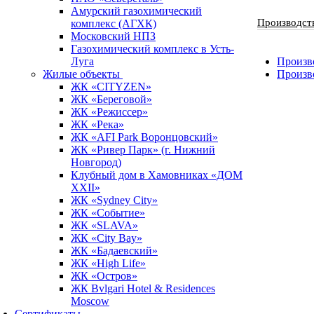
Амурский газохимический
Производст
комплекс (АГХК)
Московский НПЗ
Газохимический комплекс в Усть-
Луга
Произво
Жилые объекты
Произв
ЖК «CITYZEN»
ЖК «Береговой»
ЖК «Режиссер»
ЖК «Река»
ЖК «AFI Park Воронцовский»
ЖК «Ривер Парк» (г. Нижний
Новгород)
Клубный дом в Хамовниках «ДОМ
XXII»
ЖК «Sydney City»
ЖК «Событие»
ЖК «SLAVA»
ЖК «City Bay»
ЖК «Бадаевский»
ЖК «High Life»
ЖК «Остров»
ЖК Bvlgari Hotel & Residences
Moscow
Сертификаты