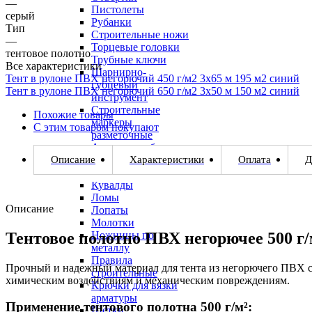
—
Пистолеты
серый
Рубанки
Тип
Строительные ножи
—
Торцевые головки
тентовое полотно
Трубные ключи
Все характеристики
Шарнирно-
Тент в рулоне ПВХ негорючий 450 г/м2 3х65 м 195 м2 синий
губцевый
Тент в рулоне ПВХ негорючий 650 г/м2 3х50 м 150 м2 синий
инструмент
Строительные
Похожие товары
маркеры
С этим товаром покупают
разметочные
Арматурогибы
Описание
Характеристики
Оплата
Д
Арматурорезы
Болторезы
Кувалды
Ломы
Описание
Лопаты
Молотки
Тентовое полотно ПВХ негорючее 500 г/
Ножницы по
металлу
Правила
Прочный и надежный материал для тента из негорючего ПВХ с 
строительные
химическим воздействиям и механическим повреждениям.
Крючки для вязки
арматуры
Применение тентового полотна 500 г/м²:
Щетки