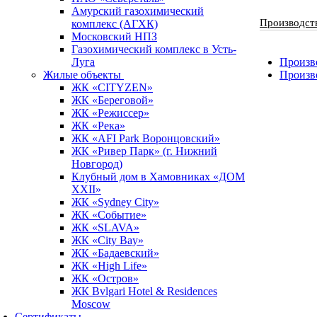
Амурский газохимический
Производст
комплекс (АГХК)
Московский НПЗ
Газохимический комплекс в Усть-
Луга
Произво
Жилые объекты
Произв
ЖК «CITYZEN»
ЖК «Береговой»
ЖК «Режиссер»
ЖК «Река»
ЖК «AFI Park Воронцовский»
ЖК «Ривер Парк» (г. Нижний
Новгород)
Клубный дом в Хамовниках «ДОМ
XXII»
ЖК «Sydney City»
ЖК «Событие»
ЖК «SLAVA»
ЖК «City Bay»
ЖК «Бадаевский»
ЖК «High Life»
ЖК «Остров»
ЖК Bvlgari Hotel & Residences
Moscow
Сертификаты