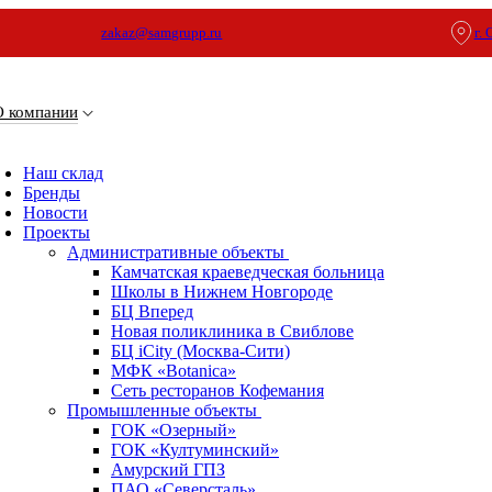
zakaz@samgrupp.ru
г.
О компании
Наш склад
Бренды
Новости
Проекты
Административные объекты
Камчатская краеведческая больница
Школы в Нижнем Новгороде
БЦ Вперед
Новая поликлиника в Свиблове
БЦ iCity (Москва-Сити)
МФК «Botanica»
Сеть ресторанов Кофемания
Промышленные объекты
ГОК «Озерный»
ГОК «Култуминский»
Амурский ГПЗ
ПАО «Северсталь»