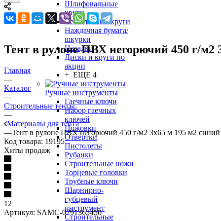
Шлифовальные
круги
Лепестковые круги
Наждачная бумага/
шкурки
Тент в рулоне ПВХ негорючий 450 г/м2 
Насадки
Диски и круги по
акции
Главная
+ ЕЩЕ 4
—
Каталог
Ручные инструменты
—
Гаечные ключи
Строительные тенты
Набор гаечных
—
ключей
Материалы для тента
Ножовки
—
Тент в рулоне ПВХ негорючий 450 г/м2 3х65 м 195 м2 синий
Отвертки
Код товара:
19195
Пистолеты
Хиты продаж
Рубанки
Строительные ножи
Торцевые головки
Трубные ключи
Шарнирно-
губцевый
12
инструмент
Артикул:
SAMC-0791365450
Строительные