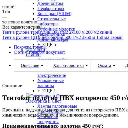
—
Дрели оптом
синий
Перфораторы
Тип
Болгарки (УШМ)
—
Строительные
тентовое полотно
вибраторы
Все характеристики
Отбойные молотки
Тент в рулоне тарпаулин 180 г/м2 2х100 м 200 м2 синий
Заклепочники
Тент в рулоне ПВХ негорючий 500 г/м2 3х50 м 150 м2 серый
Дрели-миксеры
+ ЕЩЕ 5
Похожие товары
С этим товаром покупают
Станки
Арматурогибы
электрические
Описание
Характеристики
Оплата
Д
Арматурорезы
электрические
Упаковочные
Описание
машины
+ ЕЩЕ 1
Тентовое полотно ПВХ негорючее 450 г/
Электрика и Свет
Лампы галогеновые
Прочный и надежный материал для тента из негорючего ПВХ с 
Прожекторы
химическим воздействиям и механическим повреждениям.
Кабельная
продукция
Применение тентового полотна 450 г/м²:
Изоленты