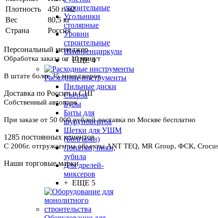
строительные
Плотность
450 г/м2
Угольники
Вес
80,5 кг
столярные
Страна
Россия
Уровни
строительные
Персональный менеджер
Штангенциркули
Обработка заказа от 10 минут
+ ЕЩЕ 4
В штате более 35 менеджеров
Расходные инструменты
Пильные диски
Доставка по России и СНГ
Сверла
Собственный автопарк
Буры
Биты для
При заказе от 50 000 рублей доставка по Москве бесплатно
шуруповертов
Щетки для УШМ
1285 постоянных клиентов
(Болгарки)
С 2006г. отгружаем на объекты ANT TEQ, MR Group, ФСК, Crocus 
Лопатки, пики,
зубила
Наши торговые марки
Для дрелей-
миксеров
+ ЕЩЕ 5
Оборудование для