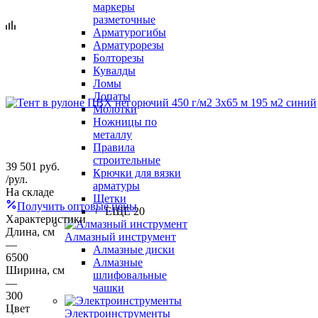
маркеры
разметочные
Арматурогибы
Арматурорезы
Болторезы
Кувалды
Ломы
Лопаты
Молотки
Ножницы по
металлу
Правила
строительные
39 501
руб.
Крючки для вязки
/рул.
арматуры
На складе
Щетки
Получить оптовые цены
+ ЕЩЕ 20
Характеристики
Длина, см
Алмазный инструмент
—
Алмазные диски
6500
Алмазные
Ширина, см
шлифовальные
—
чашки
300
Цвет
Электроинструменты