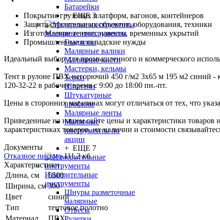
Батарейки
+ ЕЩЕ 3
Покрытие грузовых платформ, вагонов, контейнеров
Защита строительных объектов, оборудования, техники
Малярные инструменты
Изготовление тентов, навесов, временных укрытий
Гладилки
Промышленные и складские нужды
Малярные валики
Идеальный выбор для промышленного и коммерческого исполь
Малярные кисти
Мастерки, кельмы
Тент в рулоне ПВХ негорючий 450 г/м2 3х65 м 195 м2 синий - к
Терки
120-32-22 в рабочее время с 9:00 до 18:00 пн.-пт.
Шпатели
Штукатурные
Цены в сторонних магазинах могут отличаться от тех, что указ
профили
Малярные ленты
Приведенные на нашем сайте цены и характеристики товаров 
Малярные
характеристиках товаров, их наличии и стоимости связывайте
инструменты по
акции
Документы
+ ЕЩЕ 7
Отказное письмо
111,2 кб
Характеристики
Измерительные
Длина, см
6500
инструменты
Ширина, см
300
Шнуры разметочные
Цвет
синий
малярные
Тип
тентовое полотно
Отвесы
Материал
ПВХ
Рулетки