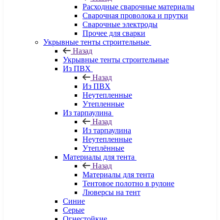
Расходные сварочные материалы
Сварочная проволока и прутки
Сварочные электроды
Прочее для сварки
Укрывные тенты строительные
Назад
Укрывные тенты строительные
Из ПВХ
Назад
Из ПВХ
Неутепленные
Утепленные
Из тарпаулина
Назад
Из тарпаулина
Неутепленные
Утеплённые
Материалы для тента
Назад
Материалы для тента
Тентовое полотно в рулоне
Люверсы на тент
Синие
Серые
Огнестойкие