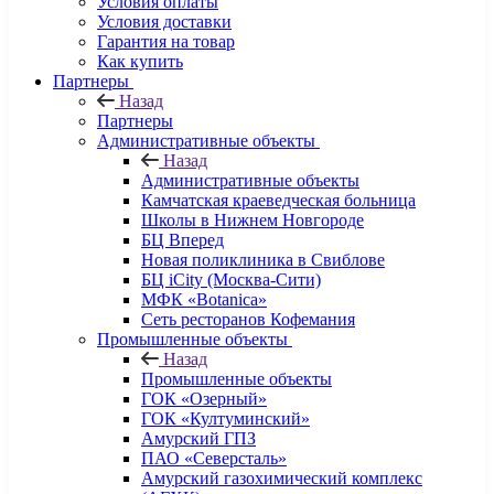
Условия оплаты
Условия доставки
Гарантия на товар
Как купить
Партнеры
Назад
Партнеры
Административные объекты
Назад
Административные объекты
Камчатская краеведческая больница
Школы в Нижнем Новгороде
БЦ Вперед
Новая поликлиника в Свиблове
БЦ iCity (Москва-Сити)
МФК «Botanica»
Сеть ресторанов Кофемания
Промышленные объекты
Назад
Промышленные объекты
ГОК «Озерный»
ГОК «Култуминский»
Амурский ГПЗ
ПАО «Северсталь»
Амурский газохимический комплекс