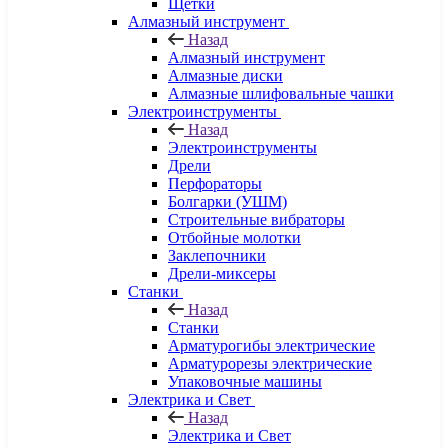
Щетки
Алмазный инструмент
Назад
Алмазный инструмент
Алмазные диски
Алмазные шлифовальные чашки
Электроинструменты
Назад
Электроинструменты
Дрели
Перфораторы
Болгарки (УШМ)
Строительные вибраторы
Отбойные молотки
Заклепочники
Дрели-миксеры
Станки
Назад
Станки
Арматурогибы электрические
Арматурорезы электрические
Упаковочные машины
Электрика и Свет
Назад
Электрика и Свет