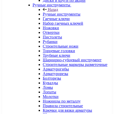
Диски и круги по акции
Ручные инструменты
Назад
Ручные инструменты
Гаечные ключи
Набор гаечных ключей
Ножовки
Отвертки
Пистолеты
Рубанки
Строительные ножи
Торцевые головки
Трубные ключи
Шарнирно-губцевый инструмент
Строительные маркеры разметочные
Арматурогибы
Арматурорезы
Болторезы
Кувалды
Ломы
Лопаты
Молотки
Ножницы по металлу
Правила строительные
Крючки для вязки арматуры