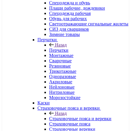
Спецодежда и обувь
Плащи рабочие, дождевики
Спецодежда рабочая
Обувь для рабочих
Светоотражающие сигнальные жилеты
СИЗ для сварщиков
Зимние товары
Перчатки
Назад
Перчатки
Монтажные
Сварочные
Резиновые
Трикотажные
Одноразовые
Акриловые
Нейлоновые
Нитриловые
Морозостойкие
Каски
Страховочные пояса и веревки
Назад
Страховочные пояса и веревки
Страховочные пояса
Страховочные веревки