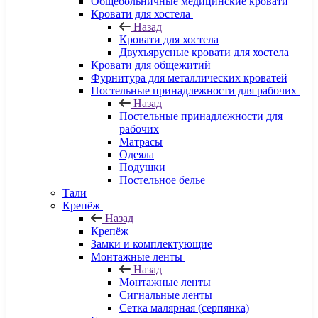
Общебольничные медицинские кровати
Кровати для хостела
Назад
Кровати для хостела
Двухъярусные кровати для хостела
Кровати для общежитий
Фурнитура для металлических кроватей
Постельные принадлежности для рабочих
Назад
Постельные принадлежности для
рабочих
Матрасы
Одеяла
Подушки
Постельное белье
Тали
Крепёж
Назад
Крепёж
Замки и комплектующие
Монтажные ленты
Назад
Монтажные ленты
Сигнальные ленты
Сетка малярная (серпянка)