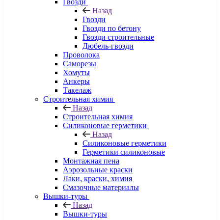
Гвозди
Назад
Гвозди
Гвозди по бетону
Гвозди строительные
Дюбель-гвозди
Проволока
Саморезы
Хомуты
Анкеры
Такелаж
Строительная химия
Назад
Строительная химия
Силиконовые герметики
Назад
Силиконовые герметики
Герметики силиконовые
Монтажная пена
Аэрозольные краски
Лаки, краски, химия
Смазочные материалы
Вышки-туры
Назад
Вышки-туры