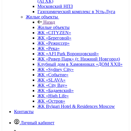
(АГХК)
Московский НПЗ
Газохимический комплекс в Усть-Луга
Жилые объекты
Назад
Жилые объекты
ЖК «CITYZEN»
ЖК «Береговой»
ЖК «Режиссер»
ЖК «Река»
ЖК «AFI Park Воронцовский»
ЖК «Ривер Парк» (г. Нижний Новгород)
Клубный дом в Хамовниках «ДОМ XXII»
ЖК «Sydney City»
ЖК «Событие»
ЖК «SLAVA»
ЖК «City Bay»
ЖК «Бадаевский»
ЖК «High Life»
ЖК «Остров»
ЖК Bvlgari Hotel & Residences Moscow
Контакты
Личный кабинет