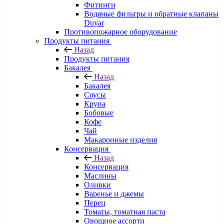
Фитинги
Водяные фильтры и обратные клапаны
Duyar
Противопожарное оборудование
Продукты питания
Назад
Продукты питания
Бакалея
Назад
Бакалея
Соусы
Крупа
Бобовые
Кофе
Чай
Макаронные изделия
Консервация
Назад
Консервация
Маслины
Оливки
Варенье и джемы
Перец
Томаты, томатная паста
Овощное ассорти