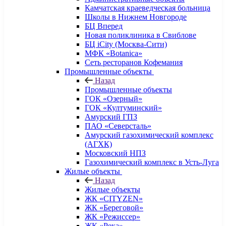
Камчатская краеведческая больница
Школы в Нижнем Новгороде
БЦ Вперед
Новая поликлиника в Свиблове
БЦ iCity (Москва-Сити)
МФК «Botanica»
Сеть ресторанов Кофемания
Промышленные объекты
Назад
Промышленные объекты
ГОК «Озерный»
ГОК «Култуминский»
Амурский ГПЗ
ПАО «Северсталь»
Амурский газохимический комплекс
(АГХК)
Московский НПЗ
Газохимический комплекс в Усть-Луга
Жилые объекты
Назад
Жилые объекты
ЖК «CITYZEN»
ЖК «Береговой»
ЖК «Режиссер»
ЖК «Река»