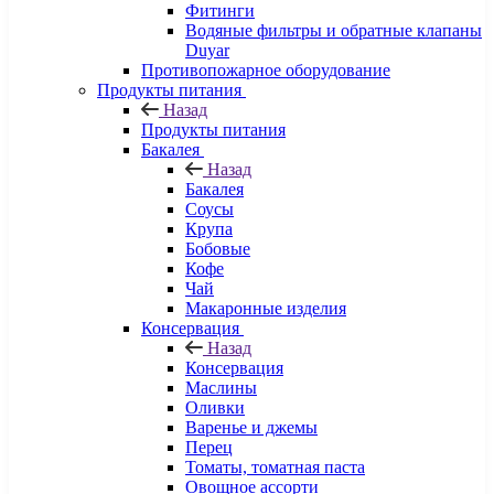
Фитинги
Водяные фильтры и обратные клапаны
Duyar
Противопожарное оборудование
Продукты питания
Назад
Продукты питания
Бакалея
Назад
Бакалея
Соусы
Крупа
Бобовые
Кофе
Чай
Макаронные изделия
Консервация
Назад
Консервация
Маслины
Оливки
Варенье и джемы
Перец
Томаты, томатная паста
Овощное ассорти