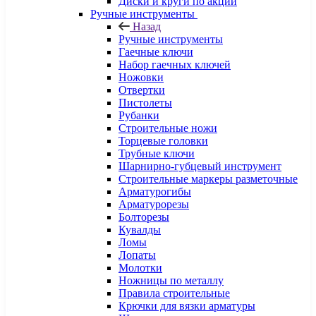
Диски и круги по акции
Ручные инструменты
Назад
Ручные инструменты
Гаечные ключи
Набор гаечных ключей
Ножовки
Отвертки
Пистолеты
Рубанки
Строительные ножи
Торцевые головки
Трубные ключи
Шарнирно-губцевый инструмент
Строительные маркеры разметочные
Арматурогибы
Арматурорезы
Болторезы
Кувалды
Ломы
Лопаты
Молотки
Ножницы по металлу
Правила строительные
Крючки для вязки арматуры