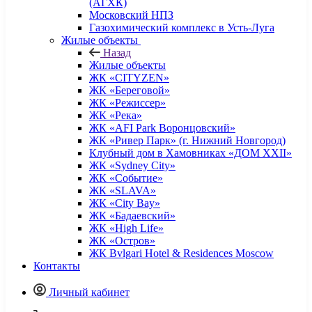
(АГХК)
Московский НПЗ
Газохимический комплекс в Усть-Луга
Жилые объекты
Назад
Жилые объекты
ЖК «CITYZEN»
ЖК «Береговой»
ЖК «Режиссер»
ЖК «Река»
ЖК «AFI Park Воронцовский»
ЖК «Ривер Парк» (г. Нижний Новгород)
Клубный дом в Хамовниках «ДОМ XXII»
ЖК «Sydney City»
ЖК «Событие»
ЖК «SLAVA»
ЖК «City Bay»
ЖК «Бадаевский»
ЖК «High Life»
ЖК «Остров»
ЖК Bvlgari Hotel & Residences Moscow
Контакты
Личный кабинет