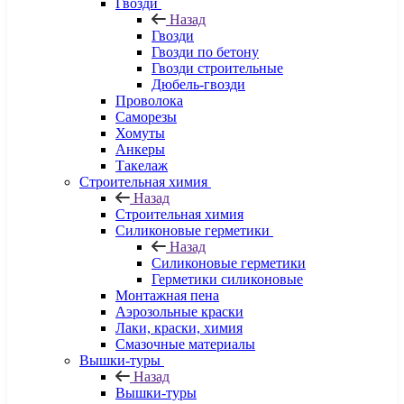
Гвозди
Назад
Гвозди
Гвозди по бетону
Гвозди строительные
Дюбель-гвозди
Проволока
Саморезы
Хомуты
Анкеры
Такелаж
Строительная химия
Назад
Строительная химия
Силиконовые герметики
Назад
Силиконовые герметики
Герметики силиконовые
Монтажная пена
Аэрозольные краски
Лаки, краски, химия
Смазочные материалы
Вышки-туры
Назад
Вышки-туры