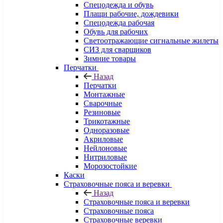
Спецодежда и обувь
Плащи рабочие, дождевики
Спецодежда рабочая
Обувь для рабочих
Светоотражающие сигнальные жилеты
СИЗ для сварщиков
Зимние товары
Перчатки
Назад
Перчатки
Монтажные
Сварочные
Резиновые
Трикотажные
Одноразовые
Акриловые
Нейлоновые
Нитриловые
Морозостойкие
Каски
Страховочные пояса и веревки
Назад
Страховочные пояса и веревки
Страховочные пояса
Страховочные веревки