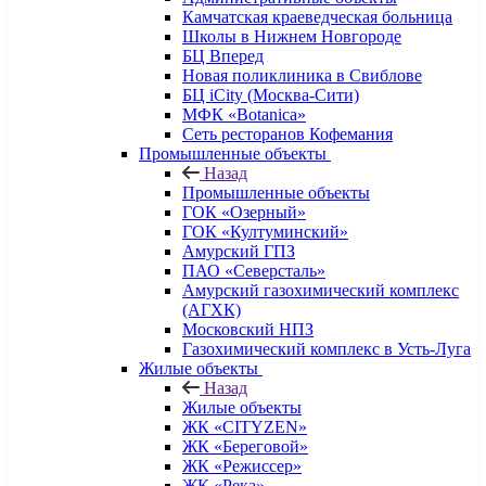
Камчатская краеведческая больница
Школы в Нижнем Новгороде
БЦ Вперед
Новая поликлиника в Свиблове
БЦ iCity (Москва-Сити)
МФК «Botanica»
Сеть ресторанов Кофемания
Промышленные объекты
Назад
Промышленные объекты
ГОК «Озерный»
ГОК «Култуминский»
Амурский ГПЗ
ПАО «Северсталь»
Амурский газохимический комплекс
(АГХК)
Московский НПЗ
Газохимический комплекс в Усть-Луга
Жилые объекты
Назад
Жилые объекты
ЖК «CITYZEN»
ЖК «Береговой»
ЖК «Режиссер»
ЖК «Река»