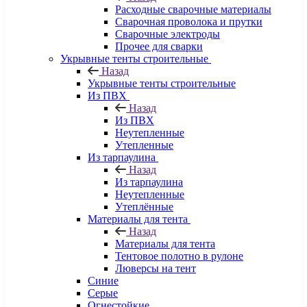
Расходные сварочные материалы
Сварочная проволока и прутки
Сварочные электроды
Прочее для сварки
Укрывные тенты строительные
Назад
Укрывные тенты строительные
Из ПВХ
Назад
Из ПВХ
Неутепленные
Утепленные
Из тарпаулина
Назад
Из тарпаулина
Неутепленные
Утеплённые
Материалы для тента
Назад
Материалы для тента
Тентовое полотно в рулоне
Люверсы на тент
Синие
Серые
Огнестойкие