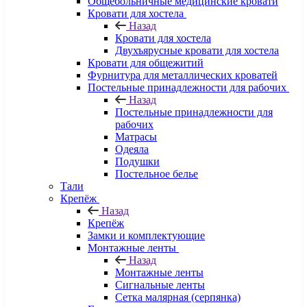
Общебольничные медицинские кровати
Кровати для хостела
Назад
Кровати для хостела
Двухъярусные кровати для хостела
Кровати для общежитий
Фурнитура для металлических кроватей
Постельные принадлежности для рабочих
Назад
Постельные принадлежности для
рабочих
Матрасы
Одеяла
Подушки
Постельное белье
Тали
Крепёж
Назад
Крепёж
Замки и комплектующие
Монтажные ленты
Назад
Монтажные ленты
Сигнальные ленты
Сетка малярная (серпянка)