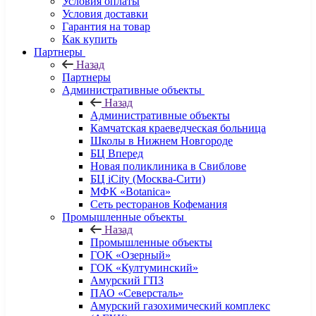
Условия оплаты
Условия доставки
Гарантия на товар
Как купить
Партнеры
Назад
Партнеры
Административные объекты
Назад
Административные объекты
Камчатская краеведческая больница
Школы в Нижнем Новгороде
БЦ Вперед
Новая поликлиника в Свиблове
БЦ iCity (Москва-Сити)
МФК «Botanica»
Сеть ресторанов Кофемания
Промышленные объекты
Назад
Промышленные объекты
ГОК «Озерный»
ГОК «Култуминский»
Амурский ГПЗ
ПАО «Северсталь»
Амурский газохимический комплекс