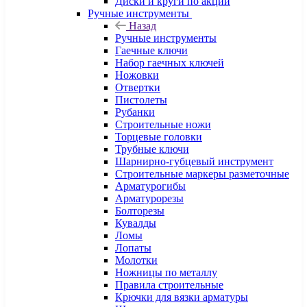
Диски и круги по акции
Ручные инструменты
Назад
Ручные инструменты
Гаечные ключи
Набор гаечных ключей
Ножовки
Отвертки
Пистолеты
Рубанки
Строительные ножи
Торцевые головки
Трубные ключи
Шарнирно-губцевый инструмент
Строительные маркеры разметочные
Арматурогибы
Арматурорезы
Болторезы
Кувалды
Ломы
Лопаты
Молотки
Ножницы по металлу
Правила строительные
Крючки для вязки арматуры