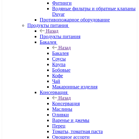
Фитинги
Водяные фильтры и обратные клапаны
Duyar
Противопожарное оборудование
Продукты питания
Назад
Продукты питания
Бакалея
Назад
Бакалея
Соусы
Крупа
Бобовые
Кофе
Чай
Макаронные изделия
Консервация
Назад
Консервация
Маслины
Оливки
Варенье и джемы
Перец
Томаты, томатная паста
Овощное ассорти