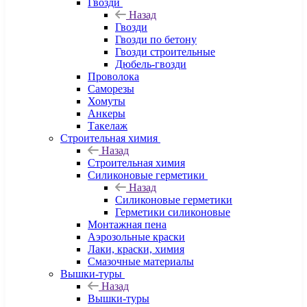
Гвозди
Назад
Гвозди
Гвозди по бетону
Гвозди строительные
Дюбель-гвозди
Проволока
Саморезы
Хомуты
Анкеры
Такелаж
Строительная химия
Назад
Строительная химия
Силиконовые герметики
Назад
Силиконовые герметики
Герметики силиконовые
Монтажная пена
Аэрозольные краски
Лаки, краски, химия
Смазочные материалы
Вышки-туры
Назад
Вышки-туры