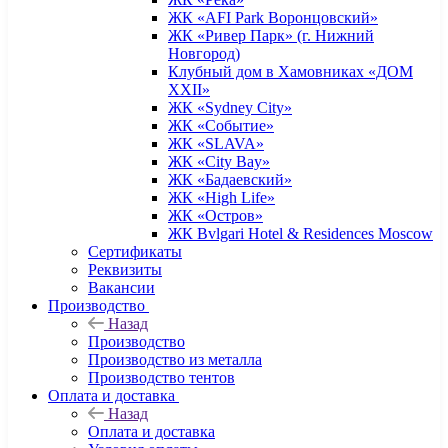
ЖК «AFI Park Воронцовский»
ЖК «Ривер Парк» (г. Нижний
Новгород)
Клубный дом в Хамовниках «ДОМ
XXII»
ЖК «Sydney City»
ЖК «Событие»
ЖК «SLAVA»
ЖК «City Bay»
ЖК «Бадаевский»
ЖК «High Life»
ЖК «Остров»
ЖК Bvlgari Hotel & Residences Moscow
Сертификаты
Реквизиты
Вакансии
Производство
Назад
Производство
Производство из металла
Производство тентов
Оплата и доставка
Назад
Оплата и доставка