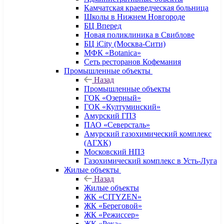
Камчатская краеведческая больница
Школы в Нижнем Новгороде
БЦ Вперед
Новая поликлиника в Свиблове
БЦ iCity (Москва-Сити)
МФК «Botanica»
Сеть ресторанов Кофемания
Промышленные объекты
Назад
Промышленные объекты
ГОК «Озерный»
ГОК «Култуминский»
Амурский ГПЗ
ПАО «Северсталь»
Амурский газохимический комплекс
(АГХК)
Московский НПЗ
Газохимический комплекс в Усть-Луга
Жилые объекты
Назад
Жилые объекты
ЖК «CITYZEN»
ЖК «Береговой»
ЖК «Режиссер»
ЖК «Река»