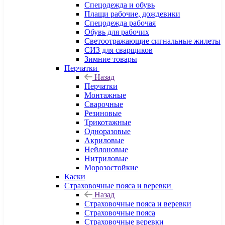
Спецодежда и обувь
Плащи рабочие, дождевики
Спецодежда рабочая
Обувь для рабочих
Светоотражающие сигнальные жилеты
СИЗ для сварщиков
Зимние товары
Перчатки
Назад
Перчатки
Монтажные
Сварочные
Резиновые
Трикотажные
Одноразовые
Акриловые
Нейлоновые
Нитриловые
Морозостойкие
Каски
Страховочные пояса и веревки
Назад
Страховочные пояса и веревки
Страховочные пояса
Страховочные веревки