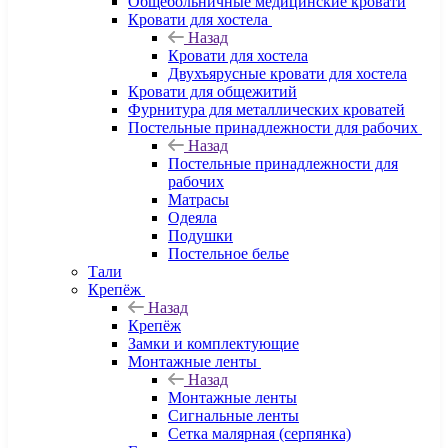
Общебольничные медицинские кровати
Кровати для хостела
Назад
Кровати для хостела
Двухъярусные кровати для хостела
Кровати для общежитий
Фурнитура для металлических кроватей
Постельные принадлежности для рабочих
Назад
Постельные принадлежности для
рабочих
Матрасы
Одеяла
Подушки
Постельное белье
Тали
Крепёж
Назад
Крепёж
Замки и комплектующие
Монтажные ленты
Назад
Монтажные ленты
Сигнальные ленты
Сетка малярная (серпянка)