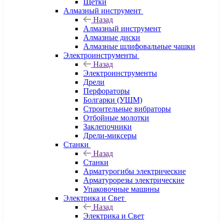
Щетки
Алмазный инструмент
Назад
Алмазный инструмент
Алмазные диски
Алмазные шлифовальные чашки
Электроинструменты
Назад
Электроинструменты
Дрели
Перфораторы
Болгарки (УШМ)
Строительные вибраторы
Отбойные молотки
Заклепочники
Дрели-миксеры
Станки
Назад
Станки
Арматурогибы электрические
Арматурорезы электрические
Упаковочные машины
Электрика и Свет
Назад
Электрика и Свет