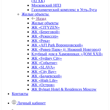
(АГХК)
Московский НПЗ
Газохимический комплекс в Усть-Луга
Жилые объекты
Назад
Жилые объекты
ЖК «CITYZEN»
ЖК «Береговой»
ЖК «Режиссер»
ЖК «Река»
ЖК «AFI Park Воронцовский»
ЖК «Ривер Парк» (г. Нижний Новгород)
Клубный дом в Хамовниках «ДОМ XXII»
ЖК «Sydney City»
ЖК «Событие»
ЖК «SLAVA»
ЖК «City Bay»
ЖК «Бадаевский»
ЖК «High Life»
ЖК «Остров»
ЖК Bvlgari Hotel & Residences Moscow
Контакты
Личный кабинет