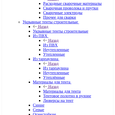
Расходные сварочные материалы
Сварочная проволока и прутки
Сварочные электроды
Прочее для сварки
Укрывные тенты строительные
Назад
Укрывные тенты строительные
Из ПВХ
Назад
Из ПВХ
Неутепленные
Утепленные
Из тарпаулина
Назад
Из тарпаулина
Неутепленные
Утеплённые
Материалы для тента
Назад
Материалы для тента
Тентовое полотно в рулоне
Люверсы на тент
Синие
Серые
Огнестойкие