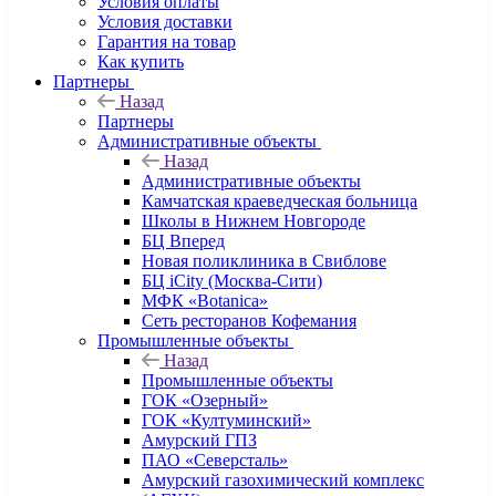
Условия оплаты
Условия доставки
Гарантия на товар
Как купить
Партнеры
Назад
Партнеры
Административные объекты
Назад
Административные объекты
Камчатская краеведческая больница
Школы в Нижнем Новгороде
БЦ Вперед
Новая поликлиника в Свиблове
БЦ iCity (Москва-Сити)
МФК «Botanica»
Сеть ресторанов Кофемания
Промышленные объекты
Назад
Промышленные объекты
ГОК «Озерный»
ГОК «Култуминский»
Амурский ГПЗ
ПАО «Северсталь»
Амурский газохимический комплекс