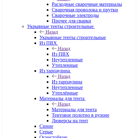
Расходные сварочные материалы
Сварочная проволока и прутки
Сварочные электроды
Прочее для сварки
Укрывные тенты строительные
Назад
Укрывные тенты строительные
Из ПВХ
Назад
Из ПВХ
Неутепленные
Утепленные
Из тарпаулина
Назад
Из тарпаулина
Неутепленные
Утеплённые
Материалы для тента
Назад
Материалы для тента
Тентовое полотно в рулоне
Люверсы на тент
Синие
Серые
Огнестойкие