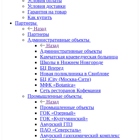
Условия оплаты
Условия доставки
Гарантия на товар
Как купить
Партнеры
Назад
Партнеры
Административные объекты
Назад
Административные объекты
Камчатская краеведческая больница
Школы в Нижнем Новгороде
БЦ Вперед
Новая поликлиника в Свиблове
БЦ iCity (Москва-Сити)
МФК «Botanica»
Сеть ресторанов Кофемания
Промышленные объекты
Назад
Промышленные объекты
ГОК «Озерный»
ГОК «Култуминский»
Амурский ГПЗ
ПАО «Северсталь»
Амурский газохимический комплекс