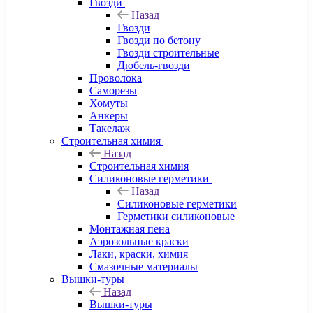
Гвозди
Назад
Гвозди
Гвозди по бетону
Гвозди строительные
Дюбель-гвозди
Проволока
Саморезы
Хомуты
Анкеры
Такелаж
Строительная химия
Назад
Строительная химия
Силиконовые герметики
Назад
Силиконовые герметики
Герметики силиконовые
Монтажная пена
Аэрозольные краски
Лаки, краски, химия
Смазочные материалы
Вышки-туры
Назад
Вышки-туры