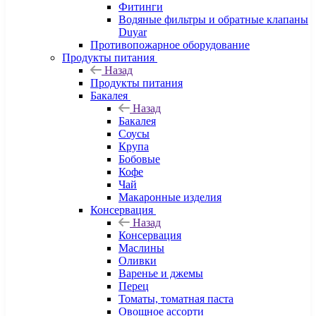
Фитинги
Водяные фильтры и обратные клапаны
Duyar
Противопожарное оборудование
Продукты питания
Назад
Продукты питания
Бакалея
Назад
Бакалея
Соусы
Крупа
Бобовые
Кофе
Чай
Макаронные изделия
Консервация
Назад
Консервация
Маслины
Оливки
Варенье и джемы
Перец
Томаты, томатная паста
Овощное ассорти