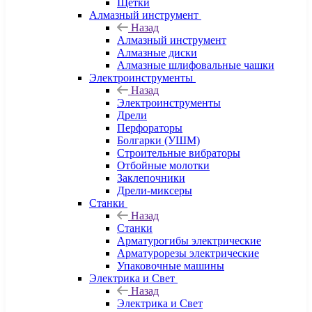
Щетки
Алмазный инструмент
Назад
Алмазный инструмент
Алмазные диски
Алмазные шлифовальные чашки
Электроинструменты
Назад
Электроинструменты
Дрели
Перфораторы
Болгарки (УШМ)
Строительные вибраторы
Отбойные молотки
Заклепочники
Дрели-миксеры
Станки
Назад
Станки
Арматурогибы электрические
Арматурорезы электрические
Упаковочные машины
Электрика и Свет
Назад
Электрика и Свет