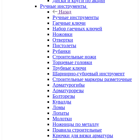
Диски и круги по акции
Ручные инструменты
Назад
Ручные инструменты
Гаечные ключи
Набор гаечных ключей
Ножовки
Отвертки
Пистолеты
Рубанки
Строительные ножи
Торцевые головки
Трубные ключи
Шарнирно-губцевый инструмент
Строительные маркеры разметочные
Арматурогибы
Арматурорезы
Болторезы
Кувалды
Ломы
Лопаты
Молотки
Ножницы по металлу
Правила строительные
Крючки для вязки арматуры