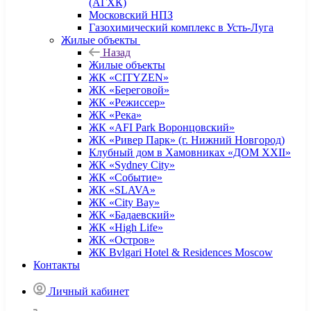
(АГХК)
Московский НПЗ
Газохимический комплекс в Усть-Луга
Жилые объекты
Назад
Жилые объекты
ЖК «CITYZEN»
ЖК «Береговой»
ЖК «Режиссер»
ЖК «Река»
ЖК «AFI Park Воронцовский»
ЖК «Ривер Парк» (г. Нижний Новгород)
Клубный дом в Хамовниках «ДОМ XXII»
ЖК «Sydney City»
ЖК «Событие»
ЖК «SLAVA»
ЖК «City Bay»
ЖК «Бадаевский»
ЖК «High Life»
ЖК «Остров»
ЖК Bvlgari Hotel & Residences Moscow
Контакты
Личный кабинет