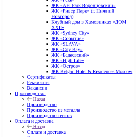
ЖК «AFI Park Воронцовский»
ЖК «Ривер Парк» (г. Нижний
Новгород)
Клубный дом в Хамовниках «ДОМ
XXII»
ЖК «Sydney City»
ЖК «Событие»
ЖК «SLAVA»
ЖК «City Bay»
ЖК «Бадаевский»
ЖК «High Life»
ЖК «Остров»
ЖК Bvlgari Hotel & Residences Moscow
Сертификаты
Реквизиты
Вакансии
Производство
Назад
Производство
Производство из металла
Производство тентов
Оплата и доставка
Назад
Оплата и доставка