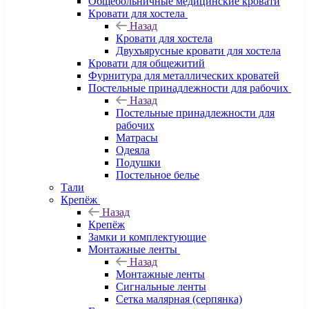
Общебольничные медицинские кровати
Кровати для хостела
Назад
Кровати для хостела
Двухъярусные кровати для хостела
Кровати для общежитий
Фурнитура для металлических кроватей
Постельные принадлежности для рабочих
Назад
Постельные принадлежности для
рабочих
Матрасы
Одеяла
Подушки
Постельное белье
Тали
Крепёж
Назад
Крепёж
Замки и комплектующие
Монтажные ленты
Назад
Монтажные ленты
Сигнальные ленты
Сетка малярная (серпянка)