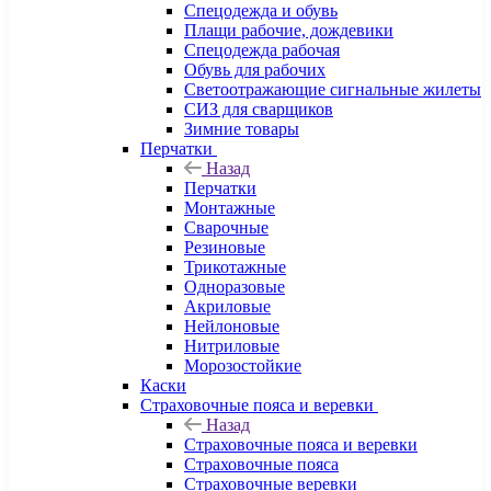
Спецодежда и обувь
Плащи рабочие, дождевики
Спецодежда рабочая
Обувь для рабочих
Светоотражающие сигнальные жилеты
СИЗ для сварщиков
Зимние товары
Перчатки
Назад
Перчатки
Монтажные
Сварочные
Резиновые
Трикотажные
Одноразовые
Акриловые
Нейлоновые
Нитриловые
Морозостойкие
Каски
Страховочные пояса и веревки
Назад
Страховочные пояса и веревки
Страховочные пояса
Страховочные веревки