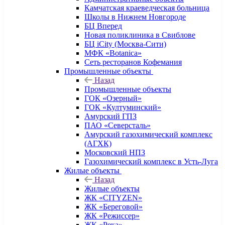
Камчатская краеведческая больница
Школы в Нижнем Новгороде
БЦ Вперед
Новая поликлиника в Свиблове
БЦ iCity (Москва-Сити)
МФК «Botanica»
Сеть ресторанов Кофемания
Промышленные объекты
Назад
Промышленные объекты
ГОК «Озерный»
ГОК «Култуминский»
Амурский ГПЗ
ПАО «Северсталь»
Амурский газохимический комплекс
(АГХК)
Московский НПЗ
Газохимический комплекс в Усть-Луга
Жилые объекты
Назад
Жилые объекты
ЖК «CITYZEN»
ЖК «Береговой»
ЖК «Режиссер»
ЖК «Река»