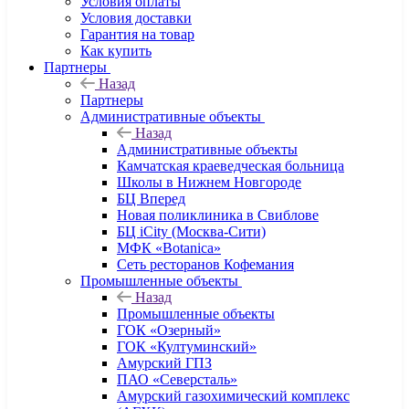
Условия оплаты
Условия доставки
Гарантия на товар
Как купить
Партнеры
Назад
Партнеры
Административные объекты
Назад
Административные объекты
Камчатская краеведческая больница
Школы в Нижнем Новгороде
БЦ Вперед
Новая поликлиника в Свиблове
БЦ iCity (Москва-Сити)
МФК «Botanica»
Сеть ресторанов Кофемания
Промышленные объекты
Назад
Промышленные объекты
ГОК «Озерный»
ГОК «Култуминский»
Амурский ГПЗ
ПАО «Северсталь»
Амурский газохимический комплекс