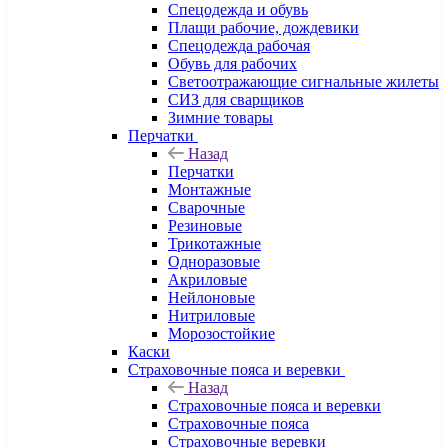
Спецодежда и обувь
Плащи рабочие, дождевики
Спецодежда рабочая
Обувь для рабочих
Светоотражающие сигнальные жилеты
СИЗ для сварщиков
Зимние товары
Перчатки
Назад
Перчатки
Монтажные
Сварочные
Резиновые
Трикотажные
Одноразовые
Акриловые
Нейлоновые
Нитриловые
Морозостойкие
Каски
Страховочные пояса и веревки
Назад
Страховочные пояса и веревки
Страховочные пояса
Страховочные веревки