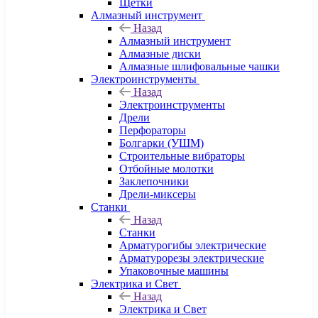
Щетки
Алмазный инструмент
Назад
Алмазный инструмент
Алмазные диски
Алмазные шлифовальные чашки
Электроинструменты
Назад
Электроинструменты
Дрели
Перфораторы
Болгарки (УШМ)
Строительные вибраторы
Отбойные молотки
Заклепочники
Дрели-миксеры
Станки
Назад
Станки
Арматурогибы электрические
Арматурорезы электрические
Упаковочные машины
Электрика и Свет
Назад
Электрика и Свет