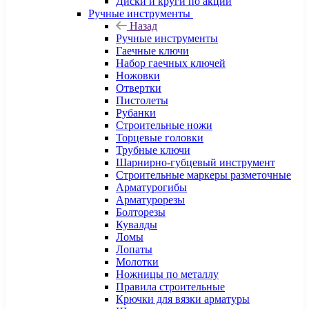
Диски и круги по акции
Ручные инструменты
Назад
Ручные инструменты
Гаечные ключи
Набор гаечных ключей
Ножовки
Отвертки
Пистолеты
Рубанки
Строительные ножи
Торцевые головки
Трубные ключи
Шарнирно-губцевый инструмент
Строительные маркеры разметочные
Арматурогибы
Арматурорезы
Болторезы
Кувалды
Ломы
Лопаты
Молотки
Ножницы по металлу
Правила строительные
Крючки для вязки арматуры