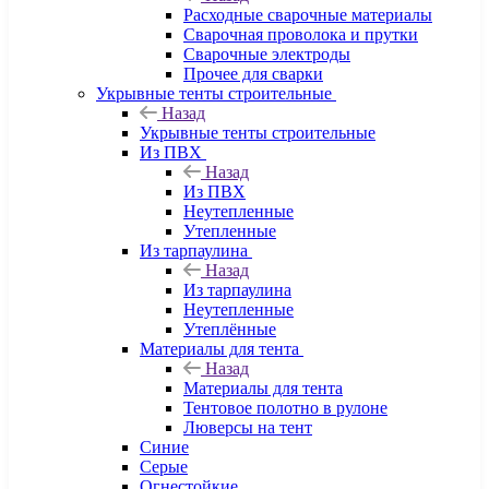
Расходные сварочные материалы
Сварочная проволока и прутки
Сварочные электроды
Прочее для сварки
Укрывные тенты строительные
Назад
Укрывные тенты строительные
Из ПВХ
Назад
Из ПВХ
Неутепленные
Утепленные
Из тарпаулина
Назад
Из тарпаулина
Неутепленные
Утеплённые
Материалы для тента
Назад
Материалы для тента
Тентовое полотно в рулоне
Люверсы на тент
Синие
Серые
Огнестойкие