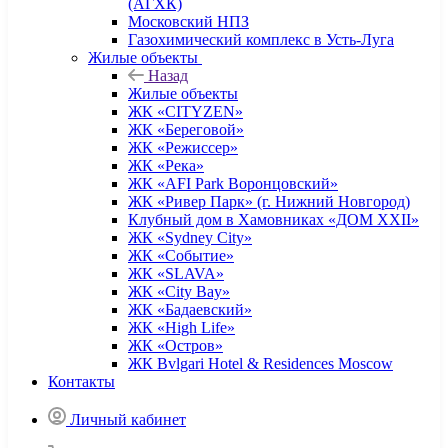
(АГХК)
Московский НПЗ
Газохимический комплекс в Усть-Луга
Жилые объекты
Назад
Жилые объекты
ЖК «CITYZEN»
ЖК «Береговой»
ЖК «Режиссер»
ЖК «Река»
ЖК «AFI Park Воронцовский»
ЖК «Ривер Парк» (г. Нижний Новгород)
Клубный дом в Хамовниках «ДОМ XXII»
ЖК «Sydney City»
ЖК «Событие»
ЖК «SLAVA»
ЖК «City Bay»
ЖК «Бадаевский»
ЖК «High Life»
ЖК «Остров»
ЖК Bvlgari Hotel & Residences Moscow
Контакты
Личный кабинет