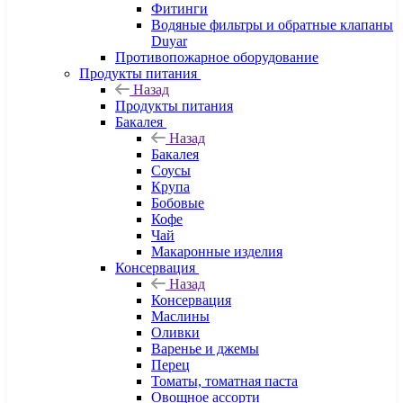
Фитинги
Водяные фильтры и обратные клапаны
Duyar
Противопожарное оборудование
Продукты питания
Назад
Продукты питания
Бакалея
Назад
Бакалея
Соусы
Крупа
Бобовые
Кофе
Чай
Макаронные изделия
Консервация
Назад
Консервация
Маслины
Оливки
Варенье и джемы
Перец
Томаты, томатная паста
Овощное ассорти