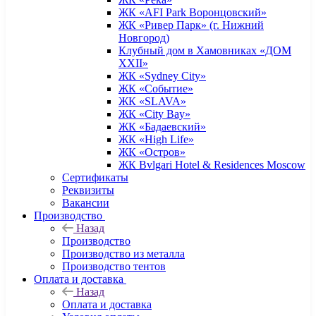
ЖК «AFI Park Воронцовский»
ЖК «Ривер Парк» (г. Нижний
Новгород)
Клубный дом в Хамовниках «ДОМ
XXII»
ЖК «Sydney City»
ЖК «Событие»
ЖК «SLAVA»
ЖК «City Bay»
ЖК «Бадаевский»
ЖК «High Life»
ЖК «Остров»
ЖК Bvlgari Hotel & Residences Moscow
Сертификаты
Реквизиты
Вакансии
Производство
Назад
Производство
Производство из металла
Производство тентов
Оплата и доставка
Назад
Оплата и доставка