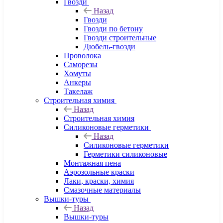
Гвозди
Назад
Гвозди
Гвозди по бетону
Гвозди строительные
Дюбель-гвозди
Проволока
Саморезы
Хомуты
Анкеры
Такелаж
Строительная химия
Назад
Строительная химия
Силиконовые герметики
Назад
Силиконовые герметики
Герметики силиконовые
Монтажная пена
Аэрозольные краски
Лаки, краски, химия
Смазочные материалы
Вышки-туры
Назад
Вышки-туры