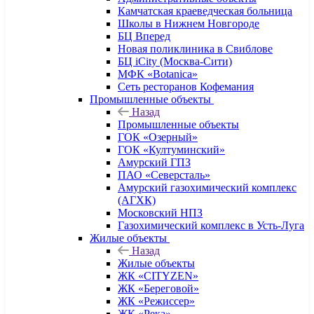
Камчатская краеведческая больница
Школы в Нижнем Новгороде
БЦ Вперед
Новая поликлиника в Свиблове
БЦ iCity (Москва-Сити)
МФК «Botanica»
Сеть ресторанов Кофемания
Промышленные объекты
Назад
Промышленные объекты
ГОК «Озерный»
ГОК «Култуминский»
Амурский ГПЗ
ПАО «Северсталь»
Амурский газохимический комплекс
(АГХК)
Московский НПЗ
Газохимический комплекс в Усть-Луга
Жилые объекты
Назад
Жилые объекты
ЖК «CITYZEN»
ЖК «Береговой»
ЖК «Режиссер»
ЖК «Река»