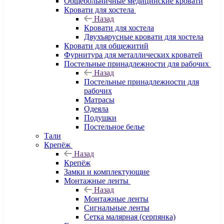
Общебольничные медицинские кровати
Кровати для хостела
Назад
Кровати для хостела
Двухъярусные кровати для хостела
Кровати для общежитий
Фурнитура для металлических кроватей
Постельные принадлежности для рабочих
Назад
Постельные принадлежности для
рабочих
Матрасы
Одеяла
Подушки
Постельное белье
Тали
Крепёж
Назад
Крепёж
Замки и комплектующие
Монтажные ленты
Назад
Монтажные ленты
Сигнальные ленты
Сетка малярная (серпянка)