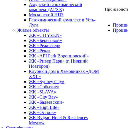
Амурский газохимический
Производст
комплекс (АГХК)
Московский НПЗ
Газохимический комплекс в Усть-
Луга
Произво
Жилые объекты
Произв
ЖК «CITYZEN»
ЖК «Береговой»
ЖК «Режиссер»
ЖК «Река»
ЖК «AFI Park Воронцовский»
ЖК «Ривер Парк» (г. Нижний
Новгород)
Клубный дом в Хамовниках «ДОМ
XXII»
ЖК «Sydney City»
ЖК «Событие»
ЖК «SLAVA»
ЖК «City Bay»
ЖК «Бадаевский»
ЖК «High Life»
ЖК «Остров»
ЖК Bvlgari Hotel & Residences
Moscow
Сертификаты