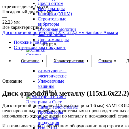
—
Дрели оптом
отрезные диски / круги
Перфораторы
Посадочный диаметр, мм
Болгарки (УШМ)
—
Строительные
22,23 мм
вибраторы
Все характеристики
Отбойные молотки
Диск отрезной по металлу 125х1х22,2 мм Samtools Армата
Заклепочники
Дрели-миксеры
Похожие товары
+ ЕЩЕ 5
С этим товаром покупают
Станки
Арматурогибы
Описание
Характеристики
Оплата
Д
электрические
Арматурорезы
электрические
Описание
Упаковочные
машины
+ ЕЩЕ 1
Диск отрезной по металлу (115х1.6х22.2
Электрика и Свет
Диск отрезной по металлу 115 мм (толщина 1.6 мм) SAMTOOL
Лампы галогеновые
нелегированных сталей на строительных и производственных о
Прожекторы
использовать отрезные диски по металлу и нержавеющей стал
Кабельная
продукция
Изготавливается на современном оборудовании под строгим ко
Изоленты