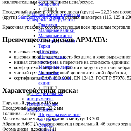
исключительным соотношением цена/ресурс.
Батарейки
+ ЕЩЕ 3
Посадочный диаметр отрезного диска (круга) — 22,23 мм поз
(круги)
Samtools серии Армата
разных диаметров (115, 125 и 230
Малярные инструменты
Гладилки
Красочная упаковка, соответствующая всем правилам торговли,
Малярные валики
Малярные кисти
Преимущества дисков APMATA:
Мастерки, кельмы
Терки
Шпатели
высокая скорость реза,
Штукатурные
высокая производительность без дыма и ярко выраженног
профили
низкая стоимость реза в пересчете на стоимость единицы т
Малярные ленты
комфортная и безопасная работа в виду отсутствия вибра
Малярные
чистый срез, не требующий дополнительной обработки,
инструменты по
сертификаты EAC, ISO 9001, EN 12413, ГОСТ Р 57978, 5
акции
+ ЕЩЕ 7
Характеристики диска:
Наружный диаметр: 115 мм
Измерительные
Посадочный диаметр: 22.2 мм
инструменты
Толщина: 1.6 мм
Шнуры разметочные
Максимальное число оборотов в минуту: 13 300
малярные
Абразив: А46Т (А - электрокорунд нормальный, 46 размер зерна
Отвесы
Форма диска: плоский Т41
Рулетки