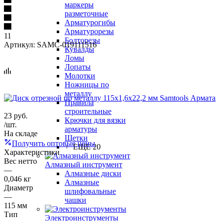
маркеры
разметочные
Арматурогибы
Арматурорезы
11
Болторезы
Артикул:
SAMC-019111516
Кувалды
Ломы
Лопаты
Молотки
Ножницы по
металлу
Правила
строительные
23
руб.
Крючки для вязки
/шт.
арматуры
На складе
Щетки
Получить оптовые цены
+ ЕЩЕ 20
Характеристики
Вес нетто
Алмазный инструмент
—
Алмазные диски
0,046 кг
Алмазные
Диаметр
шлифовальные
—
чашки
115 мм
Тип
Электроинструменты