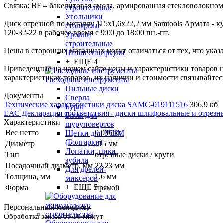
Связка: BF – бакелитовая смола, армированная стекловолокном 
строительные
Угольники
Диск отрезной по металлу 115х1,6х22,2 мм Samtools Армата - к
столярные
120-32-22 в рабочее время с 9:00 до 18:00 пн.-пт.
Уровни
строительные
Цены в сторонних магазинах могут отличаться от тех, что указ
Штангенциркули
+ ЕЩЕ 4
Приведенные на нашем сайте цены и характеристики товаров 
характеристиках товаров, их наличии и стоимости связывайте
Расходные инструменты
Пильные диски
Документы
Сверла
Технические характеристики диска SAMC-019111516
306,9 кб
Буры
ЕАС Декларация соответствия - диски шлифовальные и отрезны
Биты для
Характеристики
шуруповертов
Вес нетто
0,046 кг
Щетки для УШМ
(Болгарки)
Диаметр
115 мм
Лопатки, пики,
Тип
отрезные диски / круги
зубила
Посадочный диаметр, мм
22,23 мм
Для дрелей-
Толщина, мм
1,6 мм
миксеров
+ ЕЩЕ 5
Форма
прямой
Персональный менеджер
Обработка заказа от 10 минут
Оборудование для