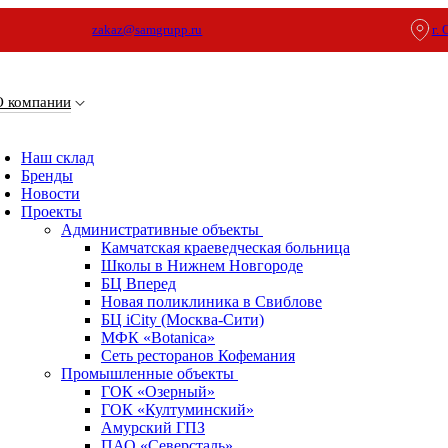
zakaz@samgrupp.ru
г.
О компании
Наш склад
Бренды
Новости
Проекты
Административные объекты
Камчатская краеведческая больница
Школы в Нижнем Новгороде
БЦ Вперед
Новая поликлиника в Свиблове
БЦ iCity (Москва-Сити)
МФК «Botanica»
Сеть ресторанов Кофемания
Промышленные объекты
ГОК «Озерный»
ГОК «Култуминский»
Амурский ГПЗ
ПАО «Северсталь»