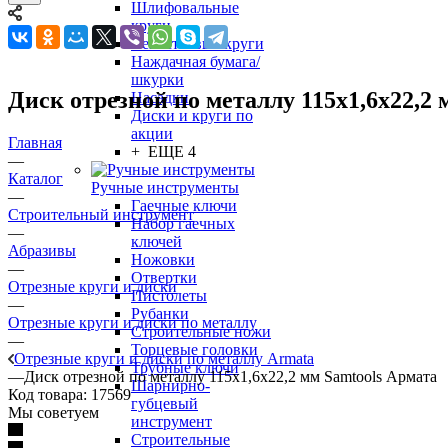
Шлифовальные
круги
Лепестковые круги
Наждачная бумага/
шкурки
Диск отрезной по металлу 115х1,6х22,2 
Насадки
Диски и круги по
акции
Главная
+ ЕЩЕ 4
—
Каталог
Ручные инструменты
—
Гаечные ключи
Строительный инструмент
Набор гаечных
—
ключей
Абразивы
Ножовки
—
Отвертки
Отрезные круги и диски
Пистолеты
—
Рубанки
Отрезные круги и диски по металлу
Строительные ножи
—
Торцевые головки
Отрезные круги и диски по металлу Armata
Трубные ключи
—
Диск отрезной по металлу 115х1,6х22,2 мм Samtools Армата
Шарнирно-
Код товара:
17569
губцевый
Мы советуем
инструмент
Строительные