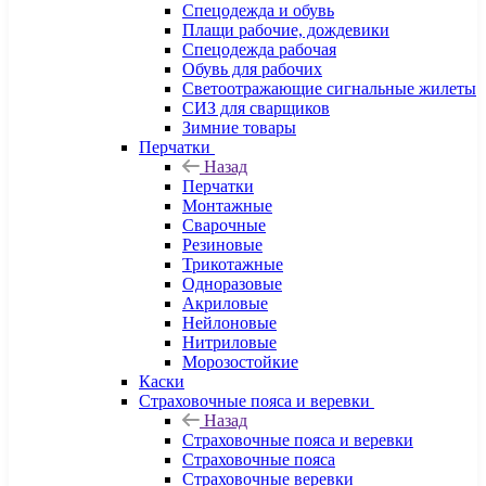
Спецодежда и обувь
Плащи рабочие, дождевики
Спецодежда рабочая
Обувь для рабочих
Светоотражающие сигнальные жилеты
СИЗ для сварщиков
Зимние товары
Перчатки
Назад
Перчатки
Монтажные
Сварочные
Резиновые
Трикотажные
Одноразовые
Акриловые
Нейлоновые
Нитриловые
Морозостойкие
Каски
Страховочные пояса и веревки
Назад
Страховочные пояса и веревки
Страховочные пояса
Страховочные веревки