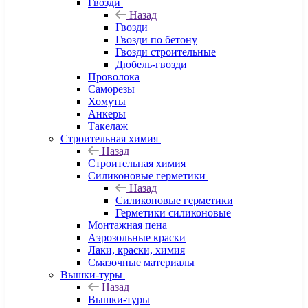
Гвозди
Назад
Гвозди
Гвозди по бетону
Гвозди строительные
Дюбель-гвозди
Проволока
Саморезы
Хомуты
Анкеры
Такелаж
Строительная химия
Назад
Строительная химия
Силиконовые герметики
Назад
Силиконовые герметики
Герметики силиконовые
Монтажная пена
Аэрозольные краски
Лаки, краски, химия
Смазочные материалы
Вышки-туры
Назад
Вышки-туры