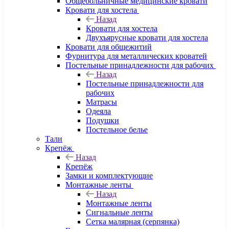
Общебольничные медицинские кровати
Кровати для хостела
Назад
Кровати для хостела
Двухъярусные кровати для хостела
Кровати для общежитий
Фурнитура для металлических кроватей
Постельные принадлежности для рабочих
Назад
Постельные принадлежности для
рабочих
Матрасы
Одеяла
Подушки
Постельное белье
Тали
Крепёж
Назад
Крепёж
Замки и комплектующие
Монтажные ленты
Назад
Монтажные ленты
Сигнальные ленты
Сетка малярная (серпянка)