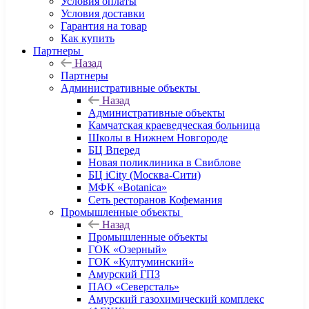
Условия оплаты
Условия доставки
Гарантия на товар
Как купить
Партнеры
Назад
Партнеры
Административные объекты
Назад
Административные объекты
Камчатская краеведческая больница
Школы в Нижнем Новгороде
БЦ Вперед
Новая поликлиника в Свиблове
БЦ iCity (Москва-Сити)
МФК «Botanica»
Сеть ресторанов Кофемания
Промышленные объекты
Назад
Промышленные объекты
ГОК «Озерный»
ГОК «Култуминский»
Амурский ГПЗ
ПАО «Северсталь»
Амурский газохимический комплекс