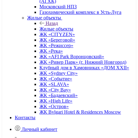
(АГХК)
Московский НПЗ
Газохимический комплекс в Усть-Луга
Жилые объекты
Назад
Жилые объекты
ЖК «CITYZEN»
ЖК «Береговой»
ЖК «Режиссер»
ЖК «Река»
ЖК «AFI Park Воронцовский»
ЖК «Ривер Парк» (г. Нижний Новгород)
Клубный дом в Хамовниках «ДОМ XXII»
ЖК «Sydney City»
ЖК «Событие»
ЖК «SLAVA»
ЖК «City Bay»
ЖК «Бадаевский»
ЖК «High Life»
ЖК «Остров»
ЖК Bvlgari Hotel & Residences Moscow
Контакты
Личный кабинет