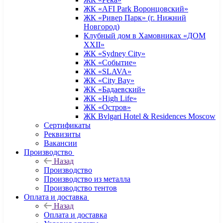
ЖК «AFI Park Воронцовский»
ЖК «Ривер Парк» (г. Нижний
Новгород)
Клубный дом в Хамовниках «ДОМ
XXII»
ЖК «Sydney City»
ЖК «Событие»
ЖК «SLAVA»
ЖК «City Bay»
ЖК «Бадаевский»
ЖК «High Life»
ЖК «Остров»
ЖК Bvlgari Hotel & Residences Moscow
Сертификаты
Реквизиты
Вакансии
Производство
Назад
Производство
Производство из металла
Производство тентов
Оплата и доставка
Назад
Оплата и доставка