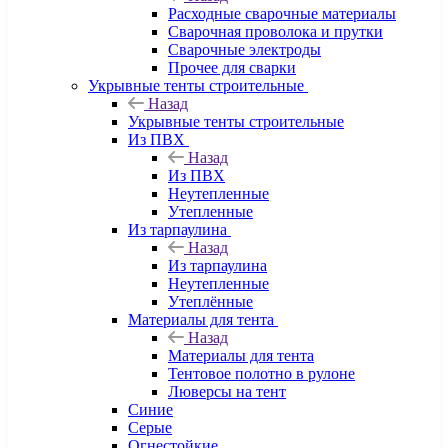
Расходные сварочные материалы
Сварочная проволока и прутки
Сварочные электроды
Прочее для сварки
Укрывные тенты строительные
Назад
Укрывные тенты строительные
Из ПВХ
Назад
Из ПВХ
Неутепленные
Утепленные
Из тарпаулина
Назад
Из тарпаулина
Неутепленные
Утеплённые
Материалы для тента
Назад
Материалы для тента
Тентовое полотно в рулоне
Люверсы на тент
Синие
Серые
Огнестойкие