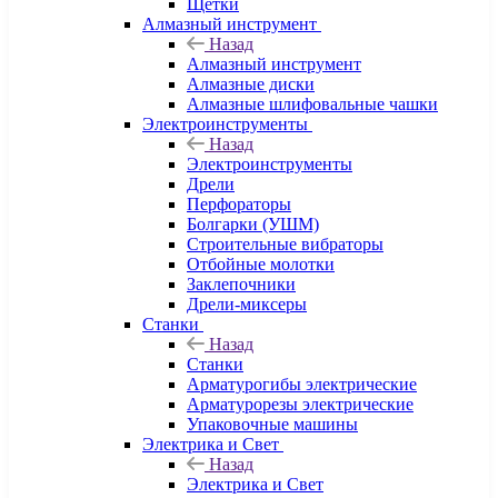
Щетки
Алмазный инструмент
Назад
Алмазный инструмент
Алмазные диски
Алмазные шлифовальные чашки
Электроинструменты
Назад
Электроинструменты
Дрели
Перфораторы
Болгарки (УШМ)
Строительные вибраторы
Отбойные молотки
Заклепочники
Дрели-миксеры
Станки
Назад
Станки
Арматурогибы электрические
Арматурорезы электрические
Упаковочные машины
Электрика и Свет
Назад
Электрика и Свет