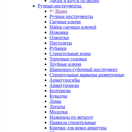
Диски и круги по акции
Ручные инструменты
Назад
Ручные инструменты
Гаечные ключи
Набор гаечных ключей
Ножовки
Отвертки
Пистолеты
Рубанки
Строительные ножи
Торцевые головки
Трубные ключи
Шарнирно-губцевый инструмент
Строительные маркеры разметочные
Арматурогибы
Арматурорезы
Болторезы
Кувалды
Ломы
Лопаты
Молотки
Ножницы по металлу
Правила строительные
Крючки для вязки арматуры