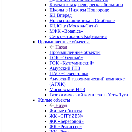
Камчатская краеведческая больница
Школы в Нижнем Новгороде
БЦ Вперед
Новая поликлиника в Свиблове
БЦ iCity (Москва-Сити)
МФК «Botanica»
Сеть ресторанов Кофемания
Промышленные объекты
Назад
Промышленные объекты
ГОК «Озерный»
ГОК «Култуминский»
Амурский ГПЗ
ПАО «Северсталь»
Амурский газохимический комплекс
(АГХК)
Московский НПЗ
Газохимический комплекс в Усть-Луга
Жилые объекты
Назад
Жилые объекты
ЖК «CITYZEN»
ЖК «Береговой»
ЖК «Режиссер»
ЖК «Река»