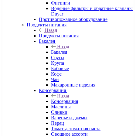
Фитинги
Водяные фильтры и обратные клапаны
Duyar
Противопожарное оборудование
Продукты питания
Назад
Продукты питания
Бакалея
Назад
Бакалея
Соусы
Крупа
Бобовые
Кофе
Чай
Макаронные изделия
Консервация
Назад
Консервация
Маслины
Оливки
Варенье и джемы
Перец
Томаты, томатная паста
Овощное ассорти