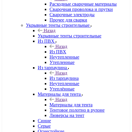
Расходные сварочные материалы
Сварочная проволока и прутки
Сварочные электроды
Прочее для сварки
Укрывные тенты строительные
Назад
Укрывные тенты строительные
Из ПВХ
Назад
Из ПВХ
Неутепленные
Утепленные
Из тарпаулина
Назад
Из тарпаулина
Неутепленные
Утеплённые
Материалы для тента
Назад
Материалы для тента
Тентовое полотно в рулоне
Люверсы на тент
Синие
Серые
Огнестойкие