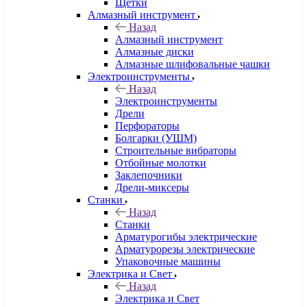
Щетки
Алмазный инструмент
Назад
Алмазный инструмент
Алмазные диски
Алмазные шлифовальные чашки
Электроинструменты
Назад
Электроинструменты
Дрели
Перфораторы
Болгарки (УШМ)
Строительные вибраторы
Отбойные молотки
Заклепочники
Дрели-миксеры
Станки
Назад
Станки
Арматурогибы электрические
Арматурорезы электрические
Упаковочные машины
Электрика и Свет
Назад
Электрика и Свет