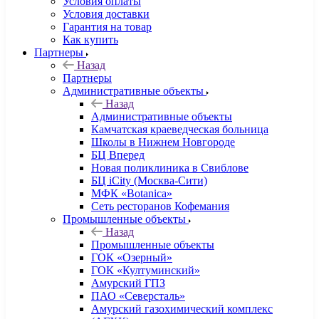
Условия оплаты
Условия доставки
Гарантия на товар
Как купить
Партнеры
Назад
Партнеры
Административные объекты
Назад
Административные объекты
Камчатская краеведческая больница
Школы в Нижнем Новгороде
БЦ Вперед
Новая поликлиника в Свиблове
БЦ iCity (Москва-Сити)
МФК «Botanica»
Сеть ресторанов Кофемания
Промышленные объекты
Назад
Промышленные объекты
ГОК «Озерный»
ГОК «Култуминский»
Амурский ГПЗ
ПАО «Северсталь»
Амурский газохимический комплекс