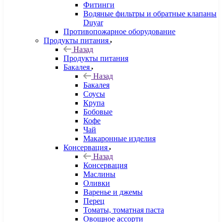
Фитинги
Водяные фильтры и обратные клапаны
Duyar
Противопожарное оборудование
Продукты питания
Назад
Продукты питания
Бакалея
Назад
Бакалея
Соусы
Крупа
Бобовые
Кофе
Чай
Макаронные изделия
Консервация
Назад
Консервация
Маслины
Оливки
Варенье и джемы
Перец
Томаты, томатная паста
Овощное ассорти