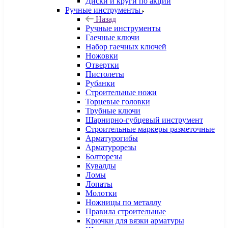
Диски и круги по акции
Ручные инструменты
Назад
Ручные инструменты
Гаечные ключи
Набор гаечных ключей
Ножовки
Отвертки
Пистолеты
Рубанки
Строительные ножи
Торцевые головки
Трубные ключи
Шарнирно-губцевый инструмент
Строительные маркеры разметочные
Арматурогибы
Арматурорезы
Болторезы
Кувалды
Ломы
Лопаты
Молотки
Ножницы по металлу
Правила строительные
Крючки для вязки арматуры