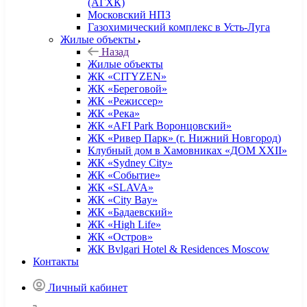
(АГХК)
Московский НПЗ
Газохимический комплекс в Усть-Луга
Жилые объекты
Назад
Жилые объекты
ЖК «CITYZEN»
ЖК «Береговой»
ЖК «Режиссер»
ЖК «Река»
ЖК «AFI Park Воронцовский»
ЖК «Ривер Парк» (г. Нижний Новгород)
Клубный дом в Хамовниках «ДОМ XXII»
ЖК «Sydney City»
ЖК «Событие»
ЖК «SLAVA»
ЖК «City Bay»
ЖК «Бадаевский»
ЖК «High Life»
ЖК «Остров»
ЖК Bvlgari Hotel & Residences Moscow
Контакты
Личный кабинет