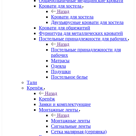
Общебольничные медицинские кровати
Кровати для хостела
Назад
Кровати для хостела
Двухъярусные кровати для хостела
Кровати для общежитий
Фурнитура для металлических кроватей
Постельные принадлежности для рабочих
Назад
Постельные принадлежности для
рабочих
Матрасы
Одеяла
Подушки
Постельное белье
Тали
Крепёж
Назад
Крепёж
Замки и комплектующие
Монтажные ленты
Назад
Монтажные ленты
Сигнальные ленты
Сетка малярная (серпянка)