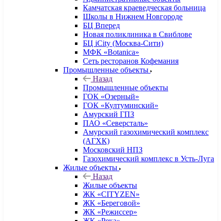
Камчатская краеведческая больница
Школы в Нижнем Новгороде
БЦ Вперед
Новая поликлиника в Свиблове
БЦ iCity (Москва-Сити)
МФК «Botanica»
Сеть ресторанов Кофемания
Промышленные объекты
Назад
Промышленные объекты
ГОК «Озерный»
ГОК «Култуминский»
Амурский ГПЗ
ПАО «Северсталь»
Амурский газохимический комплекс
(АГХК)
Московский НПЗ
Газохимический комплекс в Усть-Луга
Жилые объекты
Назад
Жилые объекты
ЖК «CITYZEN»
ЖК «Береговой»
ЖК «Режиссер»
ЖК «Река»