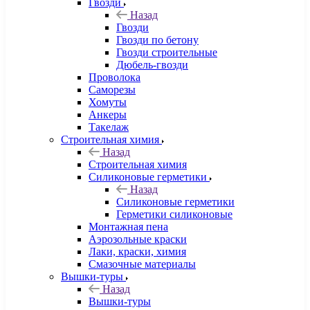
Гвозди
Назад
Гвозди
Гвозди по бетону
Гвозди строительные
Дюбель-гвозди
Проволока
Саморезы
Хомуты
Анкеры
Такелаж
Строительная химия
Назад
Строительная химия
Силиконовые герметики
Назад
Силиконовые герметики
Герметики силиконовые
Монтажная пена
Аэрозольные краски
Лаки, краски, химия
Смазочные материалы
Вышки-туры
Назад
Вышки-туры