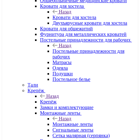
Общебольничные медицинские кровати
Кровати для хостела
Назад
Кровати для хостела
Двухъярусные кровати для хостела
Кровати для общежитий
Фурнитура для металлических кроватей
Постельные принадлежности для рабочих
Назад
Постельные принадлежности для
рабочих
Матрасы
Одеяла
Подушки
Постельное белье
Тали
Крепёж
Назад
Крепёж
Замки и комплектующие
Монтажные ленты
Назад
Монтажные ленты
Сигнальные ленты
Сетка малярная (серпянка)