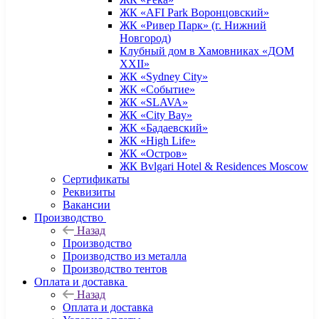
ЖК «AFI Park Воронцовский»
ЖК «Ривер Парк» (г. Нижний
Новгород)
Клубный дом в Хамовниках «ДОМ
XXII»
ЖК «Sydney City»
ЖК «Событие»
ЖК «SLAVA»
ЖК «City Bay»
ЖК «Бадаевский»
ЖК «High Life»
ЖК «Остров»
ЖК Bvlgari Hotel & Residences Moscow
Сертификаты
Реквизиты
Вакансии
Производство
Назад
Производство
Производство из металла
Производство тентов
Оплата и доставка
Назад
Оплата и доставка