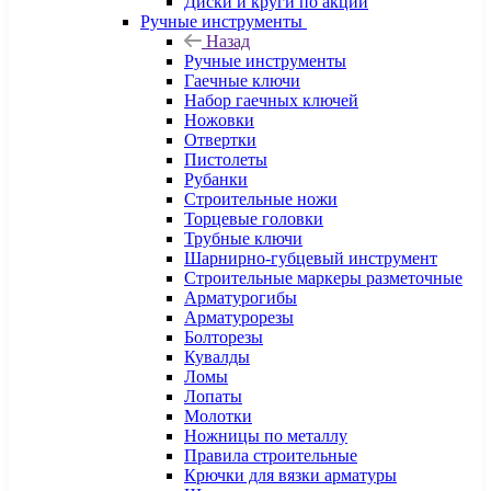
Диски и круги по акции
Ручные инструменты
Назад
Ручные инструменты
Гаечные ключи
Набор гаечных ключей
Ножовки
Отвертки
Пистолеты
Рубанки
Строительные ножи
Торцевые головки
Трубные ключи
Шарнирно-губцевый инструмент
Строительные маркеры разметочные
Арматурогибы
Арматурорезы
Болторезы
Кувалды
Ломы
Лопаты
Молотки
Ножницы по металлу
Правила строительные
Крючки для вязки арматуры