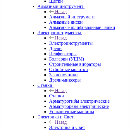
Щетки
Алмазный инструмент
Назад
Алмазный инструмент
Алмазные диски
Алмазные шлифовальные чашки
Электроинструменты
Назад
Электроинструменты
Дрели
Перфораторы
Болгарки (УШМ)
Строительные вибраторы
Отбойные молотки
Заклепочники
Дрели-миксеры
Станки
Назад
Станки
Арматурогибы электрические
Арматурорезы электрические
Упаковочные машины
Электрика и Свет
Назад
Электрика и Свет