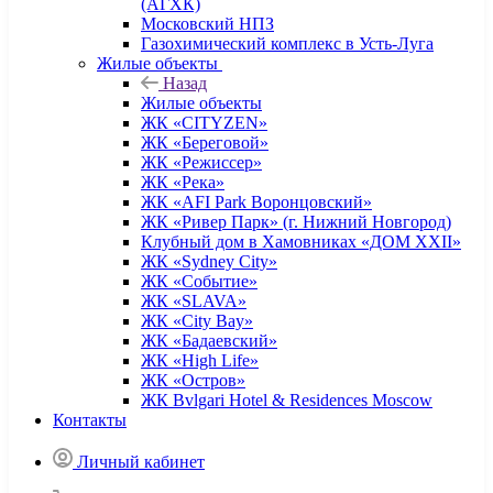
(АГХК)
Московский НПЗ
Газохимический комплекс в Усть-Луга
Жилые объекты
Назад
Жилые объекты
ЖК «CITYZEN»
ЖК «Береговой»
ЖК «Режиссер»
ЖК «Река»
ЖК «AFI Park Воронцовский»
ЖК «Ривер Парк» (г. Нижний Новгород)
Клубный дом в Хамовниках «ДОМ XXII»
ЖК «Sydney City»
ЖК «Событие»
ЖК «SLAVA»
ЖК «City Bay»
ЖК «Бадаевский»
ЖК «High Life»
ЖК «Остров»
ЖК Bvlgari Hotel & Residences Moscow
Контакты
Личный кабинет