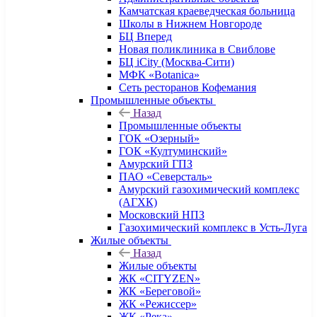
Камчатская краеведческая больница
Школы в Нижнем Новгороде
БЦ Вперед
Новая поликлиника в Свиблове
БЦ iCity (Москва-Сити)
МФК «Botanica»
Сеть ресторанов Кофемания
Промышленные объекты
Назад
Промышленные объекты
ГОК «Озерный»
ГОК «Култуминский»
Амурский ГПЗ
ПАО «Северсталь»
Амурский газохимический комплекс
(АГХК)
Московский НПЗ
Газохимический комплекс в Усть-Луга
Жилые объекты
Назад
Жилые объекты
ЖК «CITYZEN»
ЖК «Береговой»
ЖК «Режиссер»
ЖК «Река»