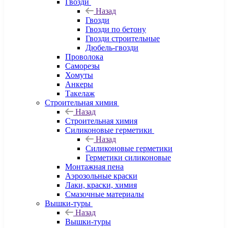
Гвозди
Назад
Гвозди
Гвозди по бетону
Гвозди строительные
Дюбель-гвозди
Проволока
Саморезы
Хомуты
Анкеры
Такелаж
Строительная химия
Назад
Строительная химия
Силиконовые герметики
Назад
Силиконовые герметики
Герметики силиконовые
Монтажная пена
Аэрозольные краски
Лаки, краски, химия
Смазочные материалы
Вышки-туры
Назад
Вышки-туры