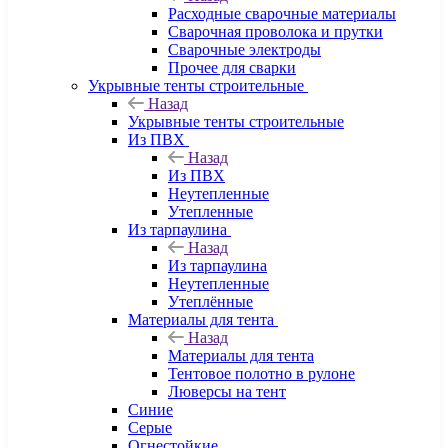
Расходные сварочные материалы
Сварочная проволока и прутки
Сварочные электроды
Прочее для сварки
Укрывные тенты строительные
Назад
Укрывные тенты строительные
Из ПВХ
Назад
Из ПВХ
Неутепленные
Утепленные
Из тарпаулина
Назад
Из тарпаулина
Неутепленные
Утеплённые
Материалы для тента
Назад
Материалы для тента
Тентовое полотно в рулоне
Люверсы на тент
Синие
Серые
Огнестойкие