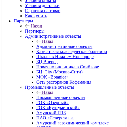
Условия оплаты
Условия доставки
Гарантия на товар
Как купить
Партнеры
Назад
Партнеры
Административные объекты
Назад
Административные объекты
Камчатская краеведческая больница
Школы в Нижнем Новгороде
БЦ Вперед
Новая поликлиника в Свиблове
БЦ iCity (Москва-Сити)
МФК «Botanica»
Сеть ресторанов Кофемания
Промышленные объекты
Назад
Промышленные объекты
ГОК «Озерный»
ГОК «Култуминский»
Амурский ГПЗ
ПАО «Северсталь»
Амурский газохимический комплекс