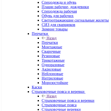
Спецодежда и обувь
Плащи рабочие, дождевики
Спецодежда рабочая
Обувь для рабочих
Светоотражающие сигнальные жилеты
СИЗ для сварщиков
Зимние товары
Перчатки
Назад
Перчатки
Монтажные
Сварочные
Резиновые
Трикотажные
Одноразовые
Акриловые
Нейлоновые
Нитриловые
Морозостойкие
Каски
Страховочные пояса и веревки
Назад
Страховочные пояса и веревки
Страховочные пояса
Страховочные веревки