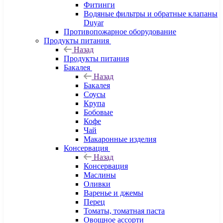
Фитинги
Водяные фильтры и обратные клапаны
Duyar
Противопожарное оборудование
Продукты питания
Назад
Продукты питания
Бакалея
Назад
Бакалея
Соусы
Крупа
Бобовые
Кофе
Чай
Макаронные изделия
Консервация
Назад
Консервация
Маслины
Оливки
Варенье и джемы
Перец
Томаты, томатная паста
Овощное ассорти