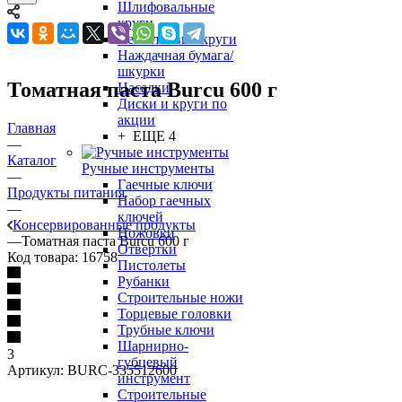
Шлифовальные
круги
Лепестковые круги
Наждачная бумага/
шкурки
Томатная паста Burcu 600 г
Насадки
Диски и круги по
акции
Главная
+ ЕЩЕ 4
—
Каталог
Ручные инструменты
—
Гаечные ключи
Продукты питания
Набор гаечных
—
ключей
Консервированные продукты
Ножовки
—
Томатная паста Burcu 600 г
Отвертки
Код товара:
16758
Пистолеты
Рубанки
Строительные ножи
Торцевые головки
Трубные ключи
Шарнирно-
3
губцевый
Артикул:
BURC-335512600
инструмент
Строительные