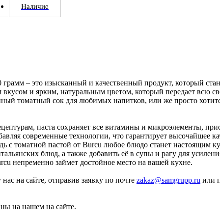
Наличие
00 грамм – это изысканный и качественный продукт, который ст
вкусом и ярким, натуральным цветом, который передает всю све
нный томатный сок для любимых напитков, или же просто хотит
цептурам, паста сохраняет все витамины и микроэлементы, прис
обавляя современные технологии, что гарантирует высочайшее к
дь с томатной пастой от Burcu любое блюдо станет настоящим 
альянских блюд, а также добавить её в супы и рагу для усилени
urcu непременно займет достойное место на вашей кухне.
 нас на сайте, отправив заявку по почте
zakaz@samgrupp.ru
или п
аны на нашем на сайте.