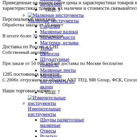
Приведенные на нашем сайте цены и характеристики товаров 
Батарейки
характеристиках товаров, их наличии и стоимости связывайте
+ ЕЩЕ 3
Персональный менеджер
Малярные инструменты
Обработка заказа от 10 минут
Гладилки
Малярные валики
В штате более 35 менеджеров
Малярные кисти
Мастерки, кельмы
Доставка по России и СНГ
Терки
Собственный автопарк
Шпатели
Штукатурные
При заказе от 50 000 рублей доставка по Москве бесплатно
профили
Малярные ленты
1285 постоянных клиентов
Малярные
С 2006г. отгружаем на объекты ANT TEQ, MR Group, ФСК, Crocus 
инструменты по
акции
Наши торговые марки
+ ЕЩЕ 7
Измерительные
инструменты
Шнуры разметочные
малярные
Отвесы
Рулетки