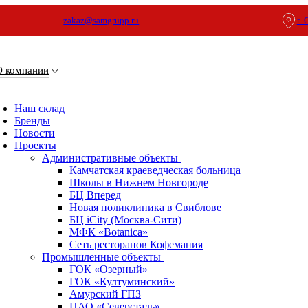
zakaz@samgrupp.ru
г.
О компании
Наш склад
Бренды
Новости
Проекты
Административные объекты
Камчатская краеведческая больница
Школы в Нижнем Новгороде
БЦ Вперед
Новая поликлиника в Свиблове
БЦ iCity (Москва-Сити)
МФК «Botanica»
Сеть ресторанов Кофемания
Промышленные объекты
ГОК «Озерный»
ГОК «Култуминский»
Амурский ГПЗ
ПАО «Северсталь»