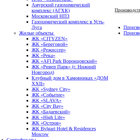
Амурский газохимический
Производст
комплекс (АГХК)
Московский НПЗ
Газохимический комплекс в Усть-
Луга
Произво
Жилые объекты
Произв
ЖК «CITYZEN»
ЖК «Береговой»
ЖК «Режиссер»
ЖК «Река»
ЖК «AFI Park Воронцовский»
ЖК «Ривер Парк» (г. Нижний
Новгород)
Клубный дом в Хамовниках «ДОМ
XXII»
ЖК «Sydney City»
ЖК «Событие»
ЖК «SLAVA»
ЖК «City Bay»
ЖК «Бадаевский»
ЖК «High Life»
ЖК «Остров»
ЖК Bvlgari Hotel & Residences
Moscow
Сертификаты