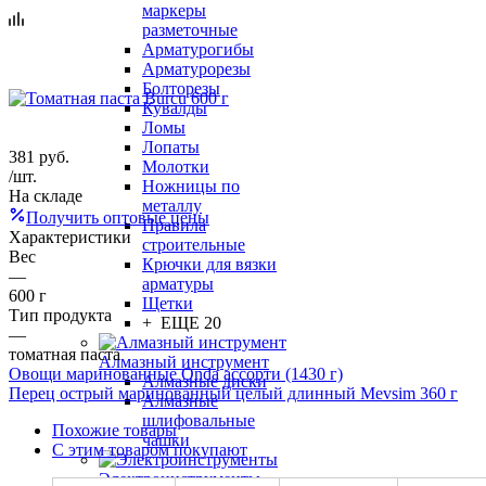
маркеры
разметочные
Арматурогибы
Арматурорезы
Болторезы
Кувалды
Ломы
Лопаты
381
руб.
Молотки
/шт.
Ножницы по
На складе
металлу
Получить оптовые цены
Правила
Характеристики
строительные
Вес
Крючки для вязки
—
арматуры
600 г
Щетки
Тип продукта
+ ЕЩЕ 20
—
томатная паста
Алмазный инструмент
Овощи маринованные Onda ассорти (1430 г)
Алмазные диски
Перец острый маринованный целый длинный Mevsim 360 г
Алмазные
шлифовальные
Похожие товары
чашки
С этим товаром покупают
Электроинструменты