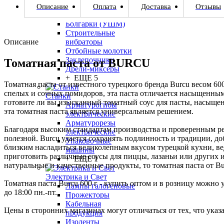
Дрели оптом
Описание
Оплата
Доставка
Отзывы
Перфораторы
Болгарки (УШМ)
Строительные
Описание
вибраторы
Отбойные молотки
Заклепочники
Томатная паста от BURCU
Дрели-миксеры
+ ЕЩЕ 5
Томатная паста от известного турецкого бренда Burcu весом 6
спелых и сочных помидоров, эта паста отличается насыщенным 
Станки
готовите ли вы изысканный томатный соус для пасты, насыще
Арматурогибы
эта томатная паста является универсальным решением.
электрические
Арматурорезы
Благодаря высоким стандартам производства и проверенным ре
электрические
полезной. Burcu удается сохранять подлинность и традиции, д
Упаковочные
близким насладиться великолепным вкусом турецкой кухни, ве
машины
приготовить различные соусы для пиццы, лазаньи или других ит
+ ЕЩЕ 1
натуральные и качественные продукты, то томатная паста от B
Электрика и Свет
Томатная паста Burcu 600 г - купить оптом и в розницу можно у
Лампы галогеновые
до 18:00 пн.-пт.
Прожекторы
Кабельная
Цены в сторонних магазинах могут отличаться от тех, что указ
продукция
Изоленты