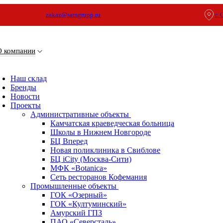
zakaz@samgrupp.ru
г.
О компании
Наш склад
Бренды
Новости
Проекты
Административные объекты
Камчатская краеведческая больница
Школы в Нижнем Новгороде
БЦ Вперед
Новая поликлиника в Свиблове
БЦ iCity (Москва-Сити)
МФК «Botanica»
Сеть ресторанов Кофемания
Промышленные объекты
ГОК «Озерный»
ГОК «Култуминский»
Амурский ГПЗ
ПАО «Северсталь»