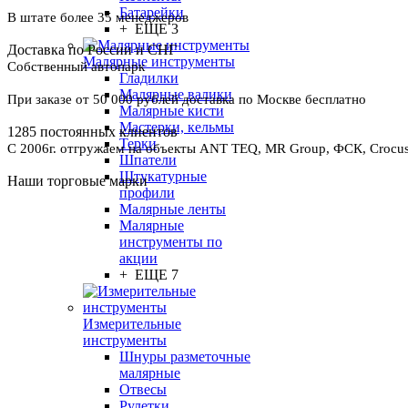
Батарейки
В штате более 35 менеджеров
+ ЕЩЕ 3
Доставка по России и СНГ
Малярные инструменты
Собственный автопарк
Гладилки
Малярные валики
При заказе от 50 000 рублей доставка по Москве бесплатно
Малярные кисти
Мастерки, кельмы
1285 постоянных клиентов
Терки
С 2006г. отгружаем на объекты ANT TEQ, MR Group, ФСК, Crocus 
Шпатели
Штукатурные
Наши торговые марки
профили
Малярные ленты
Малярные
инструменты по
акции
+ ЕЩЕ 7
Измерительные
инструменты
Шнуры разметочные
малярные
Отвесы
Рулетки