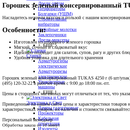
Дрели оптом
Горошек зеленый консервированный T
Перфораторы
Болгарки (УШМ)
Насладитесь нежным вкусом и пользой с нашим консервирова
Строительные
вибраторы
Особенности:
Отбойные молотки
Заклепочники
Дрели-миксеры
Изготовлен из отборного зеленого горошка
+ ЕЩЕ 5
Мягкий, сочный и сладковатый вкус
Идеально подходит для салатов, супов, рагу и других блю
Станки
Удобная упаковка для длительного хранения
Арматурогибы
электрические
Арматурорезы
электрические
Горошек зеленый консервированный TUKAS 4250 г (6 шт/упак) -
Упаковочные
(495) 120-32-22 в рабочее время с 9:00 до 18:00 пн.-пт.
машины
+ ЕЩЕ 1
Цены в сторонних магазинах могут отличаться от тех, что указ
Электрика и Свет
Приведенные на нашем сайте цены и характеристики товаров 
Лампы галогеновые
характеристиках товаров, их наличии и стоимости связывайте
Прожекторы
Кабельная
Персональный менеджер
продукция
Обработка заказа от 10 минут
Изоленты