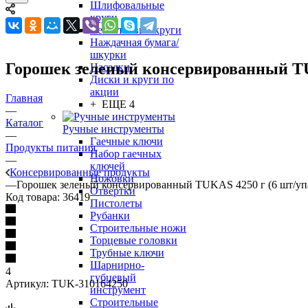
Шлифовальные
круги
Лепестковые круги
Наждачная бумага/
шкурки
Горошек зеленый консервированный TU
Насадки
Диски и круги по
акции
Главная
+ ЕЩЕ 4
—
Каталог
Ручные инструменты
—
Гаечные ключи
Продукты питания
Набор гаечных
—
ключей
Консервированные продукты
Ножовки
—
Горошек зеленый консервированный TUKAS 4250 г (6 шт/уп
Отвертки
Код товара:
36419
Пистолеты
Рубанки
Строительные ножи
Торцевые головки
Трубные ключи
Шарнирно-
4
губцевый
Артикул:
TUK-310164250
инструмент
Строительные