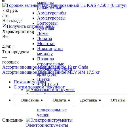
маркеры
разметочные
750
руб.
Арматурогибы
/шт.
Арматурорезы
На складе
Болторезы
Получить оптовые цены
Кувалды
Характеристики
Ломы
Вес
Лопаты
—
Молотки
4250 г
Ножницы по
Тип продукта
металлу
—
Правила
горошек
строительные
Ассорти овощное маринованное 19 кг Onda
Крючки для вязки
Ассорти овощное маринованное MEVSIM 17,5 кг
арматуры
Щетки
Похожие товары
+ ЕЩЕ 20
С этим товаром покупают
Алмазный инструмент
Алмазные диски
Описание
Оплата
Доставка
Отзывы
Алмазные
шлифовальные
чашки
Описание
Электроинструменты