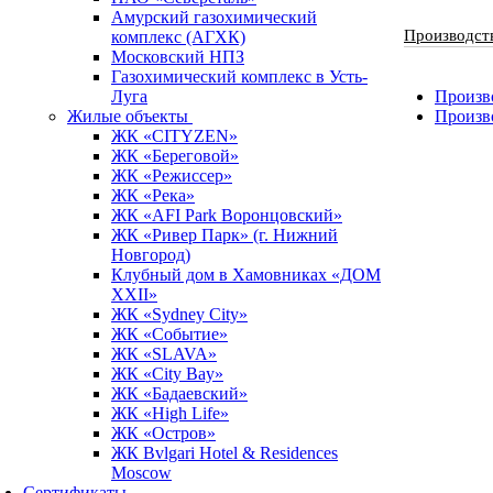
Амурский газохимический
Производст
комплекс (АГХК)
Московский НПЗ
Газохимический комплекс в Усть-
Луга
Произво
Жилые объекты
Произв
ЖК «CITYZEN»
ЖК «Береговой»
ЖК «Режиссер»
ЖК «Река»
ЖК «AFI Park Воронцовский»
ЖК «Ривер Парк» (г. Нижний
Новгород)
Клубный дом в Хамовниках «ДОМ
XXII»
ЖК «Sydney City»
ЖК «Событие»
ЖК «SLAVA»
ЖК «City Bay»
ЖК «Бадаевский»
ЖК «High Life»
ЖК «Остров»
ЖК Bvlgari Hotel & Residences
Moscow
Сертификаты