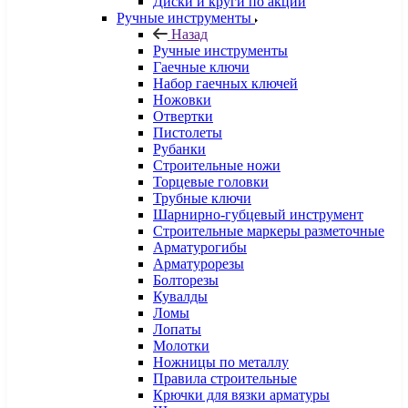
Диски и круги по акции
Ручные инструменты
Назад
Ручные инструменты
Гаечные ключи
Набор гаечных ключей
Ножовки
Отвертки
Пистолеты
Рубанки
Строительные ножи
Торцевые головки
Трубные ключи
Шарнирно-губцевый инструмент
Строительные маркеры разметочные
Арматурогибы
Арматурорезы
Болторезы
Кувалды
Ломы
Лопаты
Молотки
Ножницы по металлу
Правила строительные
Крючки для вязки арматуры