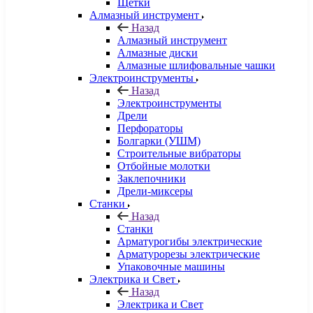
Щетки
Алмазный инструмент
Назад
Алмазный инструмент
Алмазные диски
Алмазные шлифовальные чашки
Электроинструменты
Назад
Электроинструменты
Дрели
Перфораторы
Болгарки (УШМ)
Строительные вибраторы
Отбойные молотки
Заклепочники
Дрели-миксеры
Станки
Назад
Станки
Арматурогибы электрические
Арматурорезы электрические
Упаковочные машины
Электрика и Свет
Назад
Электрика и Свет