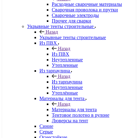
Расходные сварочные материалы
Сварочная проволока и прутки
Сварочные электроды
Прочее для сварки
Укрывные тенты строительные
Назад
Укрывные тенты строительные
Из ПВХ
Назад
Из ПВХ
Неутепленные
Утепленные
Из тарпаулина
Назад
Из тарпаулина
Неутепленные
Утеплённые
Материалы для тента
Назад
Материалы для тента
Тентовое полотно в рулоне
Люверсы на тент
Синие
Серые
Огнестойкие