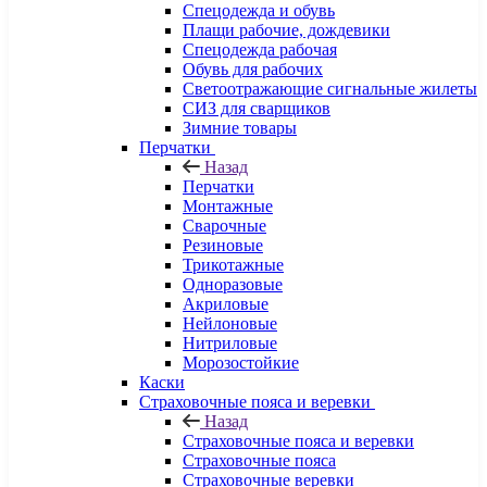
Спецодежда и обувь
Плащи рабочие, дождевики
Спецодежда рабочая
Обувь для рабочих
Светоотражающие сигнальные жилеты
СИЗ для сварщиков
Зимние товары
Перчатки
Назад
Перчатки
Монтажные
Сварочные
Резиновые
Трикотажные
Одноразовые
Акриловые
Нейлоновые
Нитриловые
Морозостойкие
Каски
Страховочные пояса и веревки
Назад
Страховочные пояса и веревки
Страховочные пояса
Страховочные веревки