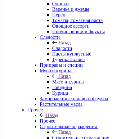
Оливки
Варенье и джемы
Перец
Томаты, томатная паста
Овощное ассорти
Прочие овощи и фрукты
Сладости
Назад
Сладости
Пасты кунжутные
Турецкая халва
Приправы и специи
Мясо и курица
Назад
Мясо и курица
Говядина
Курица
Замороженные овощи и фрукты
Растительные масла
Прочее
Назад
Прочее
Строительные ограждения
Назад
Строительные ограждения