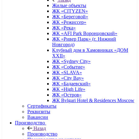
Жилые объекты
ЖК «CITYZEN»
ЖК «Береговой»
ЖК «Режиссер»
ЖК «Река»
ЖК «AFI Park Воронцовский»
ЖК «Ривер Парк» (г. Нижний
Новгород)
Клубный дом в Хамовниках «ДОМ
XXII»
ЖК «Sydney City»
ЖК «Событие»
ЖК «SLAVA»
ЖК «City Bay»
ЖК «Бадаевский»
ЖК «High Life»
ЖК «Остров»
ЖК Bvlgari Hotel & Residences Moscow
Сертификаты
Реквизиты
Вакансии
Производство
Назад
Производство