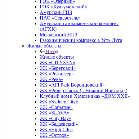
ГОК «Озерный»
ГОК «Култуминский»
Амурский ГПЗ
ПАО «Северсталь»
Амурский газохимический комплекс
(АГХК)
Московский НПЗ
Газохимический комплекс в Усть-Луга
Жилые объекты
Назад
Жилые объекты
ЖК «CITYZEN»
ЖК «Береговой»
ЖК «Режиссер»
ЖК «Река»
ЖК «AFI Park Воронцовский»
ЖК «Ривер Парк» (г. Нижний Новгород)
Клубный дом в Хамовниках «ДОМ XXII»
ЖК «Sydney City»
ЖК «Событие»
ЖК «SLAVA»
ЖК «City Bay»
ЖК «Бадаевский»
ЖК «High Life»
ЖК «Остров»