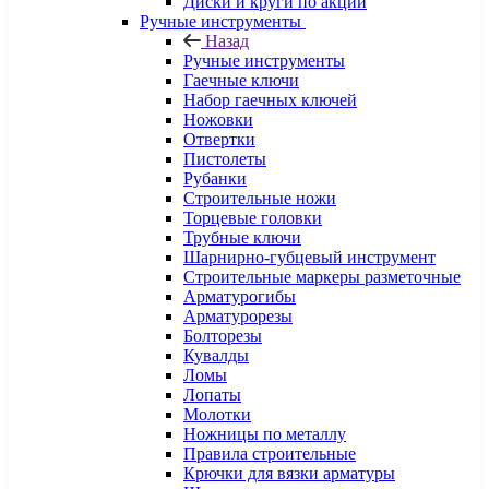
Диски и круги по акции
Ручные инструменты
Назад
Ручные инструменты
Гаечные ключи
Набор гаечных ключей
Ножовки
Отвертки
Пистолеты
Рубанки
Строительные ножи
Торцевые головки
Трубные ключи
Шарнирно-губцевый инструмент
Строительные маркеры разметочные
Арматурогибы
Арматурорезы
Болторезы
Кувалды
Ломы
Лопаты
Молотки
Ножницы по металлу
Правила строительные
Крючки для вязки арматуры