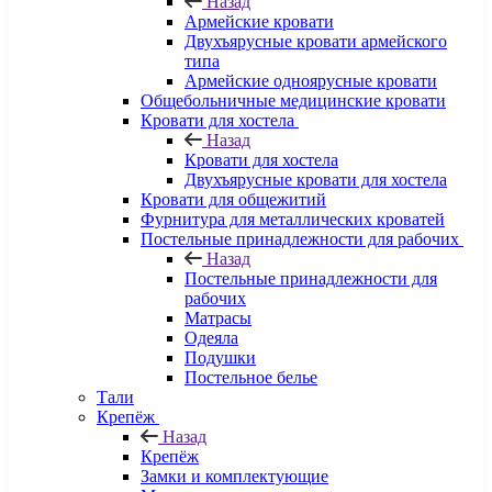
Назад
Армейские кровати
Двухъярусные кровати армейского
типа
Армейские одноярусные кровати
Общебольничные медицинские кровати
Кровати для хостела
Назад
Кровати для хостела
Двухъярусные кровати для хостела
Кровати для общежитий
Фурнитура для металлических кроватей
Постельные принадлежности для рабочих
Назад
Постельные принадлежности для
рабочих
Матрасы
Одеяла
Подушки
Постельное белье
Тали
Крепёж
Назад
Крепёж
Замки и комплектующие