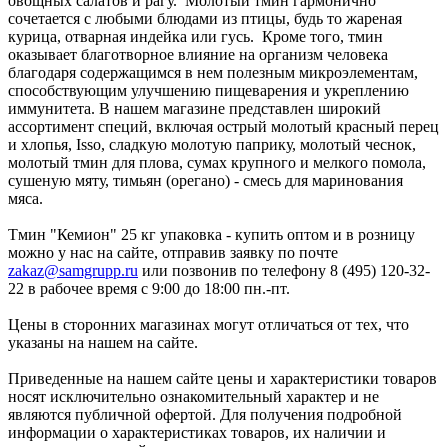
овощных салатов и рагу. Молотый тмин гармонично
сочетается с любыми блюдами из птицы, будь то жареная
курица, отварная индейка или гусь. Кроме того, тмин
оказывает благотворное влияние на организм человека
благодаря содержащимся в нем полезным микроэлементам,
способствующим улучшению пищеварения и укреплению
иммунитета. В нашем магазине представлен широкий
ассортимент специй, включая острый молотый красный перец
и хлопья, Isso, сладкую молотую паприку, молотый чеснок,
молотый тмин для плова, сумах крупного и мелкого помола,
сушеную мяту, тимьян (орегано) - смесь для маринования
мяса.
Тмин "Кемион" 25 кг упаковка - купить оптом и в розницу
можно у нас на сайте, отправив заявку по почте
zakaz@samgrupp.ru
или позвонив по телефону 8 (495) 120-32-
22 в рабочее время с 9:00 до 18:00 пн.-пт.
Цены в сторонних магазинах могут отличаться от тех, что
указаны на нашем на сайте.
Приведенные на нашем сайте цены и характеристики товаров
носят исключительно ознакомительный характер и не
являются публичной офертой. Для получения подробной
информации о характеристиках товаров, их наличии и