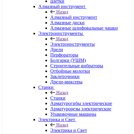
Щетки
Алмазный инструмент
Назад
Алмазный инструмент
Алмазные диски
Алмазные шлифовальные чашки
Электроинструменты
Назад
Электроинструменты
Дрели
Перфораторы
Болгарки (УШМ)
Строительные вибраторы
Отбойные молотки
Заклепочники
Дрели-миксеры
Станки
Назад
Станки
Арматурогибы электрические
Арматурорезы электрические
Упаковочные машины
Электрика и Свет
Назад
Электрика и Свет