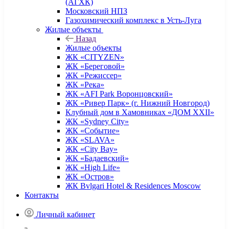
(АГХК)
Московский НПЗ
Газохимический комплекс в Усть-Луга
Жилые объекты
Назад
Жилые объекты
ЖК «CITYZEN»
ЖК «Береговой»
ЖК «Режиссер»
ЖК «Река»
ЖК «AFI Park Воронцовский»
ЖК «Ривер Парк» (г. Нижний Новгород)
Клубный дом в Хамовниках «ДОМ XXII»
ЖК «Sydney City»
ЖК «Событие»
ЖК «SLAVA»
ЖК «City Bay»
ЖК «Бадаевский»
ЖК «High Life»
ЖК «Остров»
ЖК Bvlgari Hotel & Residences Moscow
Контакты
Личный кабинет