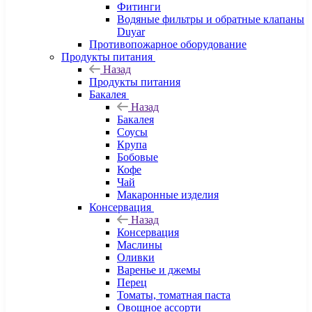
Фитинги
Водяные фильтры и обратные клапаны
Duyar
Противопожарное оборудование
Продукты питания
Назад
Продукты питания
Бакалея
Назад
Бакалея
Соусы
Крупа
Бобовые
Кофе
Чай
Макаронные изделия
Консервация
Назад
Консервация
Маслины
Оливки
Варенье и джемы
Перец
Томаты, томатная паста
Овощное ассорти