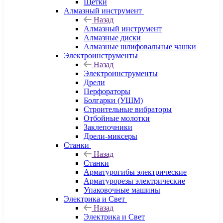
Щетки
Алмазный инструмент
Назад
Алмазный инструмент
Алмазные диски
Алмазные шлифовальные чашки
Электроинструменты
Назад
Электроинструменты
Дрели
Перфораторы
Болгарки (УШМ)
Строительные вибраторы
Отбойные молотки
Заклепочники
Дрели-миксеры
Станки
Назад
Станки
Арматурогибы электрические
Арматурорезы электрические
Упаковочные машины
Электрика и Свет
Назад
Электрика и Свет