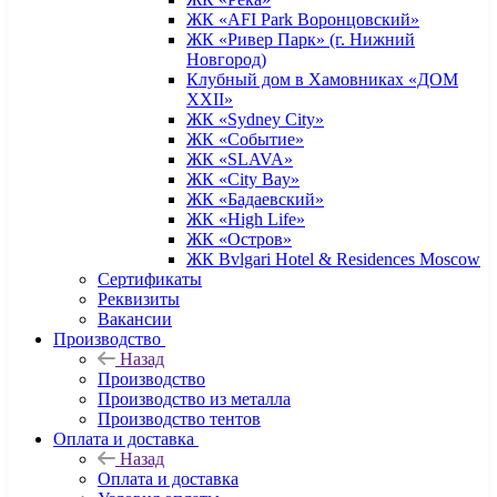
ЖК «AFI Park Воронцовский»
ЖК «Ривер Парк» (г. Нижний
Новгород)
Клубный дом в Хамовниках «ДОМ
XXII»
ЖК «Sydney City»
ЖК «Событие»
ЖК «SLAVA»
ЖК «City Bay»
ЖК «Бадаевский»
ЖК «High Life»
ЖК «Остров»
ЖК Bvlgari Hotel & Residences Moscow
Сертификаты
Реквизиты
Вакансии
Производство
Назад
Производство
Производство из металла
Производство тентов
Оплата и доставка
Назад
Оплата и доставка