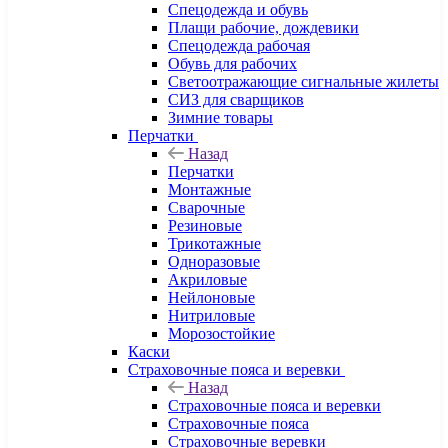
Спецодежда и обувь
Плащи рабочие, дождевики
Спецодежда рабочая
Обувь для рабочих
Светоотражающие сигнальные жилеты
СИЗ для сварщиков
Зимние товары
Перчатки
Назад
Перчатки
Монтажные
Сварочные
Резиновые
Трикотажные
Одноразовые
Акриловые
Нейлоновые
Нитриловые
Морозостойкие
Каски
Страховочные пояса и веревки
Назад
Страховочные пояса и веревки
Страховочные пояса
Страховочные веревки