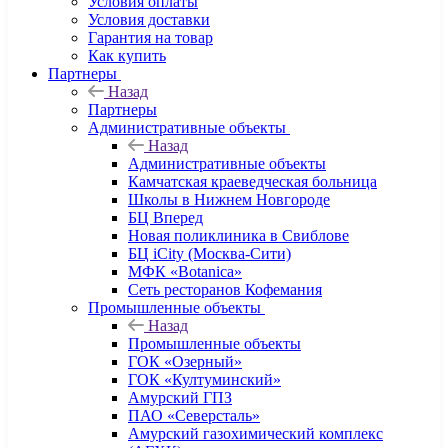
Условия оплаты
Условия доставки
Гарантия на товар
Как купить
Партнеры
Назад
Партнеры
Административные объекты
Назад
Административные объекты
Камчатская краеведческая больница
Школы в Нижнем Новгороде
БЦ Вперед
Новая поликлиника в Свиблове
БЦ iCity (Москва-Сити)
МФК «Botanica»
Сеть ресторанов Кофемания
Промышленные объекты
Назад
Промышленные объекты
ГОК «Озерный»
ГОК «Култуминский»
Амурский ГПЗ
ПАО «Северсталь»
Амурский газохимический комплекс