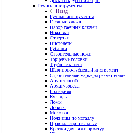
Диски и круги по акции
Ручные инструменты
Назад
Ручные инструменты
Гаечные ключи
Набор гаечных ключей
Ножовки
Отвертки
Пистолеты
Рубанки
Строительные ножи
Торцевые головки
Трубные ключи
Шарнирно-губцевый инструмент
Строительные маркеры разметочные
Арматурогибы
Арматурорезы
Болторезы
Кувалды
Ломы
Лопаты
Молотки
Ножницы по металлу
Правила строительные
Крючки для вязки арматуры