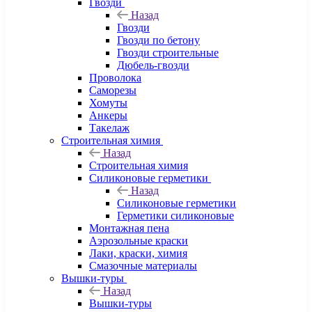
Гвозди
Назад
Гвозди
Гвозди по бетону
Гвозди строительные
Дюбель-гвозди
Проволока
Саморезы
Хомуты
Анкеры
Такелаж
Строительная химия
Назад
Строительная химия
Силиконовые герметики
Назад
Силиконовые герметики
Герметики силиконовые
Монтажная пена
Аэрозольные краски
Лаки, краски, химия
Смазочные материалы
Вышки-туры
Назад
Вышки-туры