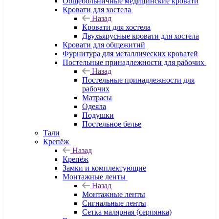
Общебольничные медицинские кровати
Кровати для хостела
Назад
Кровати для хостела
Двухъярусные кровати для хостела
Кровати для общежитий
Фурнитура для металлических кроватей
Постельные принадлежности для рабочих
Назад
Постельные принадлежности для
рабочих
Матрасы
Одеяла
Подушки
Постельное белье
Тали
Крепёж
Назад
Крепёж
Замки и комплектующие
Монтажные ленты
Назад
Монтажные ленты
Сигнальные ленты
Сетка малярная (серпянка)