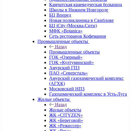
Камчатская краеведческая больница
Школы в Нижнем Новгороде
БЦ Вперед
Новая поликлиника в Свиблове
БЦ iCity (Москва-Сити)
МФК «Botanica»
Сеть ресторанов Кофемания
Промышленные объекты
Назад
Промышленные объекты
ГОК «Озерный»
ГОК «Култуминский»
Амурский ГПЗ
ПАО «Северсталь»
Амурский газохимический комплекс
(АГХК)
Московский НПЗ
Газохимический комплекс в Усть-Луга
Жилые объекты
Назад
Жилые объекты
ЖК «CITYZEN»
ЖК «Береговой»
ЖК «Режиссер»
ЖК «Река»