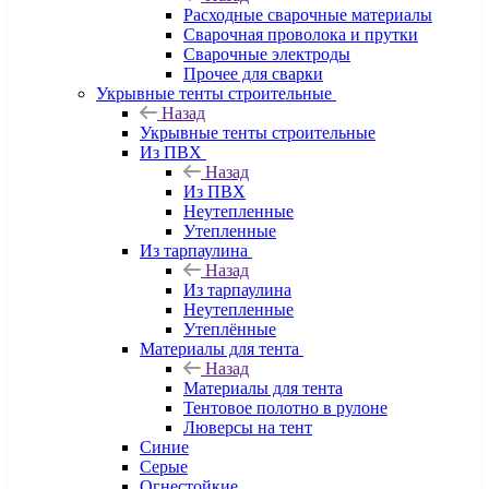
Расходные сварочные материалы
Сварочная проволока и прутки
Сварочные электроды
Прочее для сварки
Укрывные тенты строительные
Назад
Укрывные тенты строительные
Из ПВХ
Назад
Из ПВХ
Неутепленные
Утепленные
Из тарпаулина
Назад
Из тарпаулина
Неутепленные
Утеплённые
Материалы для тента
Назад
Материалы для тента
Тентовое полотно в рулоне
Люверсы на тент
Синие
Серые
Огнестойкие