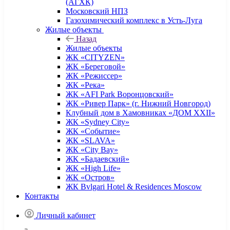
(АГХК)
Московский НПЗ
Газохимический комплекс в Усть-Луга
Жилые объекты
Назад
Жилые объекты
ЖК «CITYZEN»
ЖК «Береговой»
ЖК «Режиссер»
ЖК «Река»
ЖК «AFI Park Воронцовский»
ЖК «Ривер Парк» (г. Нижний Новгород)
Клубный дом в Хамовниках «ДОМ XXII»
ЖК «Sydney City»
ЖК «Событие»
ЖК «SLAVA»
ЖК «City Bay»
ЖК «Бадаевский»
ЖК «High Life»
ЖК «Остров»
ЖК Bvlgari Hotel & Residences Moscow
Контакты
Личный кабинет