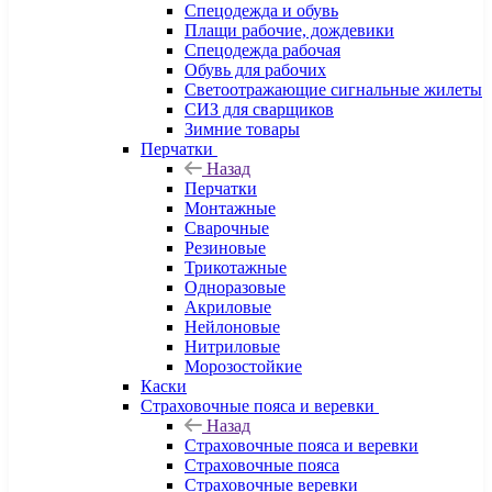
Спецодежда и обувь
Плащи рабочие, дождевики
Спецодежда рабочая
Обувь для рабочих
Светоотражающие сигнальные жилеты
СИЗ для сварщиков
Зимние товары
Перчатки
Назад
Перчатки
Монтажные
Сварочные
Резиновые
Трикотажные
Одноразовые
Акриловые
Нейлоновые
Нитриловые
Морозостойкие
Каски
Страховочные пояса и веревки
Назад
Страховочные пояса и веревки
Страховочные пояса
Страховочные веревки