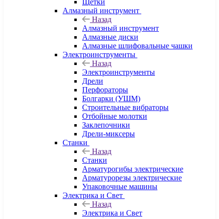
Щетки
Алмазный инструмент
Назад
Алмазный инструмент
Алмазные диски
Алмазные шлифовальные чашки
Электроинструменты
Назад
Электроинструменты
Дрели
Перфораторы
Болгарки (УШМ)
Строительные вибраторы
Отбойные молотки
Заклепочники
Дрели-миксеры
Станки
Назад
Станки
Арматурогибы электрические
Арматурорезы электрические
Упаковочные машины
Электрика и Свет
Назад
Электрика и Свет