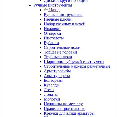
Диски и круги по акции
Ручные инструменты
Назад
Ручные инструменты
Гаечные ключи
Набор гаечных ключей
Ножовки
Отвертки
Пистолеты
Рубанки
Строительные ножи
Торцевые головки
Трубные ключи
Шарнирно-губцевый инструмент
Строительные маркеры разметочные
Арматурогибы
Арматурорезы
Болторезы
Кувалды
Ломы
Лопаты
Молотки
Ножницы по металлу
Правила строительные
Крючки для вязки арматуры