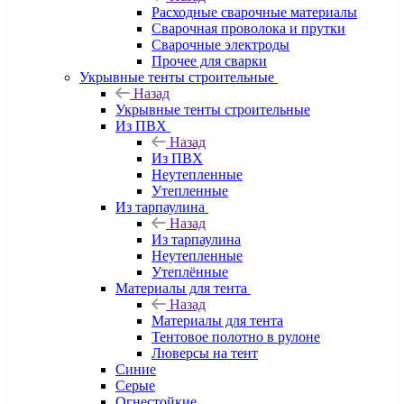
Расходные сварочные материалы
Сварочная проволока и прутки
Сварочные электроды
Прочее для сварки
Укрывные тенты строительные
Назад
Укрывные тенты строительные
Из ПВХ
Назад
Из ПВХ
Неутепленные
Утепленные
Из тарпаулина
Назад
Из тарпаулина
Неутепленные
Утеплённые
Материалы для тента
Назад
Материалы для тента
Тентовое полотно в рулоне
Люверсы на тент
Синие
Серые
Огнестойкие