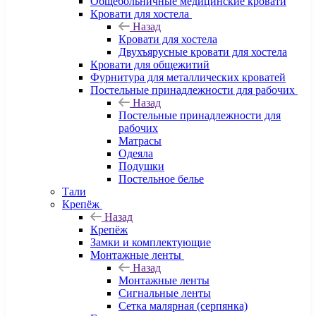
Общебольничные медицинские кровати
Кровати для хостела
Назад
Кровати для хостела
Двухъярусные кровати для хостела
Кровати для общежитий
Фурнитура для металлических кроватей
Постельные принадлежности для рабочих
Назад
Постельные принадлежности для
рабочих
Матрасы
Одеяла
Подушки
Постельное белье
Тали
Крепёж
Назад
Крепёж
Замки и комплектующие
Монтажные ленты
Назад
Монтажные ленты
Сигнальные ленты
Сетка малярная (серпянка)