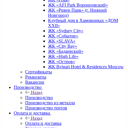
ЖК «AFI Park Воронцовский»
ЖК «Ривер Парк» (г. Нижний
Новгород)
Клубный дом в Хамовниках «ДОМ
XXII»
ЖК «Sydney City»
ЖК «Событие»
ЖК «SLAVA»
ЖК «City Bay»
ЖК «Бадаевский»
ЖК «High Life»
ЖК «Остров»
ЖК Bvlgari Hotel & Residences Moscow
Сертификаты
Реквизиты
Вакансии
Производство
Назад
Производство
Производство из металла
Производство тентов
Оплата и доставка
Назад
Оплата и доставка