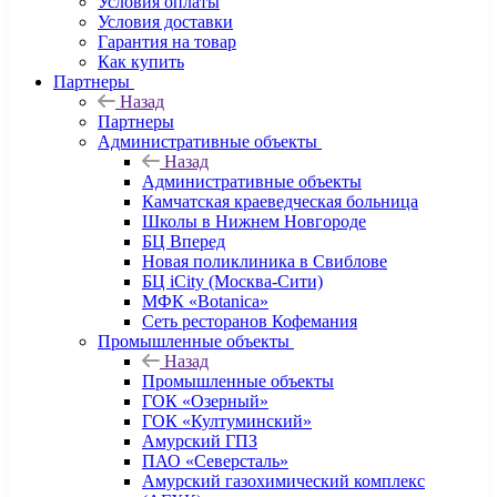
Условия оплаты
Условия доставки
Гарантия на товар
Как купить
Партнеры
Назад
Партнеры
Административные объекты
Назад
Административные объекты
Камчатская краеведческая больница
Школы в Нижнем Новгороде
БЦ Вперед
Новая поликлиника в Свиблове
БЦ iCity (Москва-Сити)
МФК «Botanica»
Сеть ресторанов Кофемания
Промышленные объекты
Назад
Промышленные объекты
ГОК «Озерный»
ГОК «Култуминский»
Амурский ГПЗ
ПАО «Северсталь»
Амурский газохимический комплекс