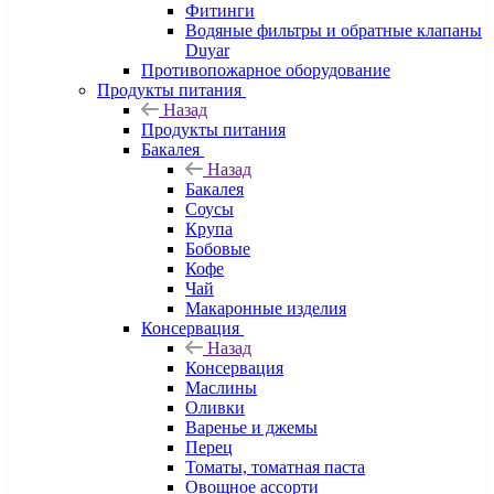
Фитинги
Водяные фильтры и обратные клапаны
Duyar
Противопожарное оборудование
Продукты питания
Назад
Продукты питания
Бакалея
Назад
Бакалея
Соусы
Крупа
Бобовые
Кофе
Чай
Макаронные изделия
Консервация
Назад
Консервация
Маслины
Оливки
Варенье и джемы
Перец
Томаты, томатная паста
Овощное ассорти