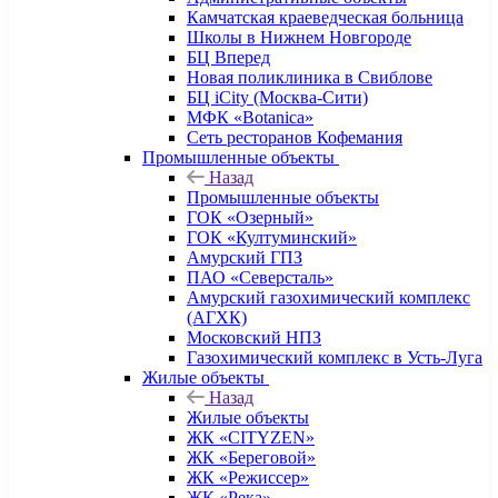
Камчатская краеведческая больница
Школы в Нижнем Новгороде
БЦ Вперед
Новая поликлиника в Свиблове
БЦ iCity (Москва-Сити)
МФК «Botanica»
Сеть ресторанов Кофемания
Промышленные объекты
Назад
Промышленные объекты
ГОК «Озерный»
ГОК «Култуминский»
Амурский ГПЗ
ПАО «Северсталь»
Амурский газохимический комплекс
(АГХК)
Московский НПЗ
Газохимический комплекс в Усть-Луга
Жилые объекты
Назад
Жилые объекты
ЖК «CITYZEN»
ЖК «Береговой»
ЖК «Режиссер»
ЖК «Река»