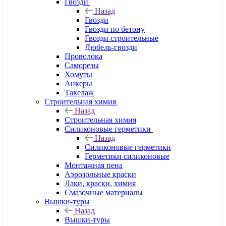
Гвозди
Назад
Гвозди
Гвозди по бетону
Гвозди строительные
Дюбель-гвозди
Проволока
Саморезы
Хомуты
Анкеры
Такелаж
Строительная химия
Назад
Строительная химия
Силиконовые герметики
Назад
Силиконовые герметики
Герметики силиконовые
Монтажная пена
Аэрозольные краски
Лаки, краски, химия
Смазочные материалы
Вышки-туры
Назад
Вышки-туры